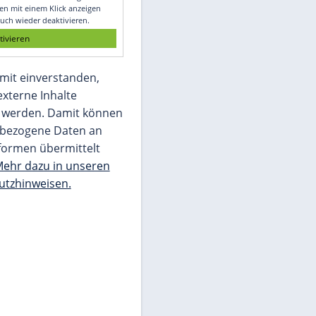
Glomex GmbH
Wir benötigen Ihre Zustimmung, um den
von unserer Redaktion eingebundenen
Inhalt von Glomex GmbH anzuzeigen. Sie
können diesen mit einem Klick anzeigen
lassen und auch wieder deaktivieren.
jetzt aktivieren
Ich bin damit einverstanden,
dass mir externe Inhalte
angezeigt werden. Damit können
personenbezogene Daten an
Drittplattformen übermittelt
werden.
Mehr dazu in unseren
Datenschutzhinweisen.