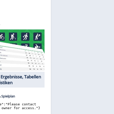
©
SID
Datencenter