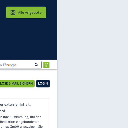
MAIL & CLOUD
Alle Angebote
KOSTENLOSE E-MAIL SICHERN
LOGIN
s
Video
Empfohlener externer Inhalt: