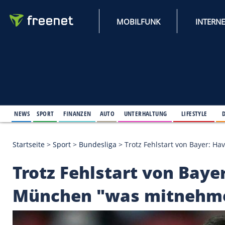
MOBILFUNK
NEWS
SPORT
FINANZEN
AUTO
UNTERHALTUNG
L
Startseite
>
Sport
>
Bundesliga
>
Trotz Fehlstart v
Trotz Fehlstart von 