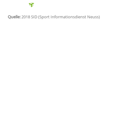
Leverkusen (SID) - Trotz des
Fehlstarts
in
Kai Havertz
davon aus, dass
Bayer Lever
deutschen
Rekordmeister
Bayern Münch
Zwei Niederlagen sind zwar ein schlechter
mitzunehmen und ich glaube, wir sind daz
Mittelfeldspieler
am Dienstag dem SID.
Havertz
, Träger der Fritz-Walter-Medaille
Länderspielsieg gegen
Peru
in
Sinsheim
s
Bundes (DFB) gefeiert.
Quelle:
2018 SID (Sport Informationsdienst Neuss)