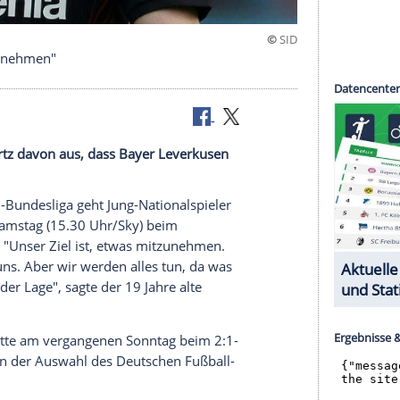
chen "was mitnehmen"
eht Kai Havertz davon aus, dass Bayer Leverkusen
t.