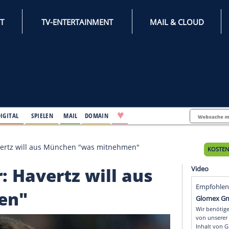
INTERNET
TV-ENTERTAINMENT
♥
IFESTYLE
DIGITAL
SPIELEN
MAIL
DOMAIN
on Bayer: Havertz will aus München "was mitnehmen"
Bayer: Havertz will au