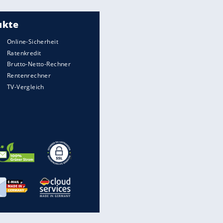
Meistgelesen
"Infanti-No Go":
Pressestimmen zum Verbleib
des FIFA-Chefs
Matthäus über Infantino:
"Nicht mehr mein Fußball"
Times: Infantino bietet WM-
Finale für Unterstützung
Medien: Infantino ruft FIFA-