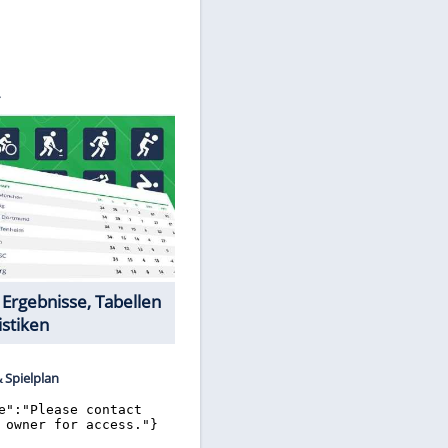
©
SID
Datencenter