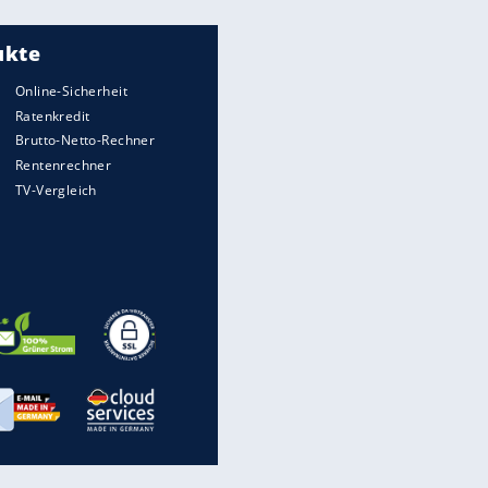
Meistgelesen
"Infanti-No Go":
Pressestimmen zum Verbleib
des FIFA-Chefs
UEFA hält an FIFA-Boykott fest -
CAF hält zu Infantino
Matthäus über Infantino:
"Nicht mehr mein Fußball"
Times: Infantino bietet WM-