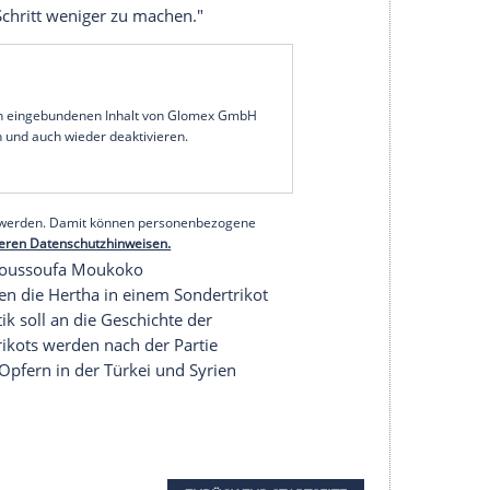
gsserie seiner Mannschaft weiter den vollen Fokus
. "Wir werden uns nicht darauf ausruhen. Wir
 zu gut wird", sagte der Coach am Freitag: "Wir
Februar, der Job ist in allen drei Wettbewerben
en Pflichtspielen des Jahres geht der BVB als
tag gegen Hertha BSC (17.30 Uhr/DAZN). "Wir
 gewonnen. Trotzdem wissen wir, dass wir wieder
uf das Duell des Tabellendritten mit dem
uben, einen Schritt weniger zu machen."
serer Redaktion eingebundenen Inhalt von Glomex GmbH
nzeigen lassen und auch wieder deaktivieren.