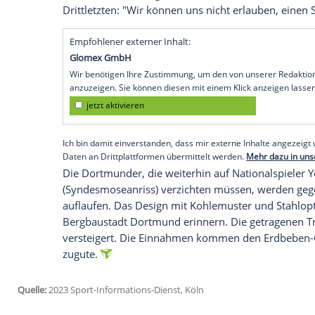
fordert trotz der lang anhaltenden Erfol
der Profis auf die anstehenden Aufgaben
werden nicht zulassen, dass die Stimmung
sind gut dabei. Aber wir befinden uns im 
noch nicht erledigt."
Nach sieben Siegen in den bisherigen sieb
klarer Favorit in die Ligapartie am Sonn
haben zuletzt sehr viel Selbstvertrauen
liefern müssen", sagte Terzic mit Blick a
Drittletzten: "Wir können uns nicht erla
Empfohlener externer Inhalt:
Glomex GmbH
Wir benötigen Ihre Zustimmung, um den von un
anzuzeigen. Sie können diesen mit einem Klick a