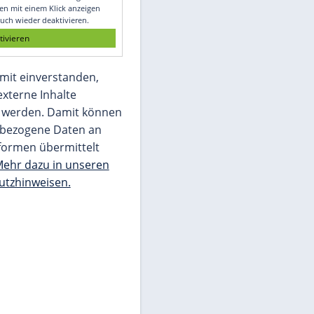
Glomex GmbH
Wir benötigen Ihre Zustimmung, um den
von unserer Redaktion eingebundenen
Inhalt von Glomex GmbH anzuzeigen. Sie
können diesen mit einem Klick anzeigen
lassen und auch wieder deaktivieren.
jetzt aktivieren
Ich bin damit einverstanden,
dass mir externe Inhalte
angezeigt werden. Damit können
personenbezogene Daten an
Drittplattformen übermittelt
werden.
Mehr dazu in unseren
Datenschutzhinweisen.