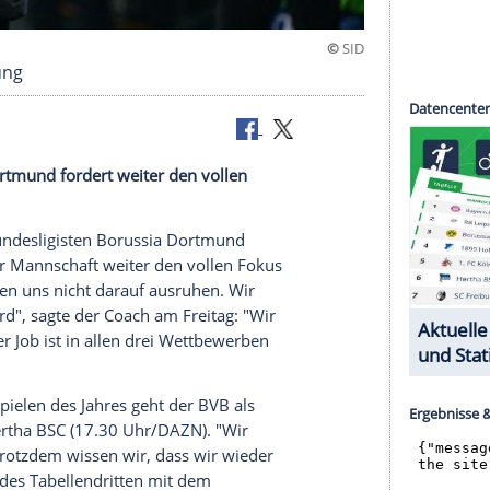
ute" Stimmung
Borussia Dortmund fordert weiter den vollen
fgaben.
m Fußball-Bundesligisten Borussia Dortmund