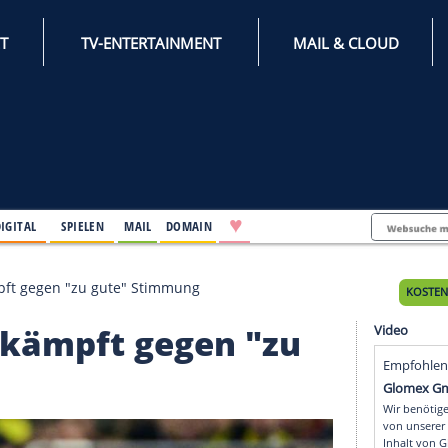
INTERNET
TV-ENTERTAINMENT
♥
IFESTYLE
DIGITAL
SPIELEN
MAIL
DOMAIN
e: Terzic kämpft gegen "zu gute" Stimmung
Terzic kämpft gegen "z