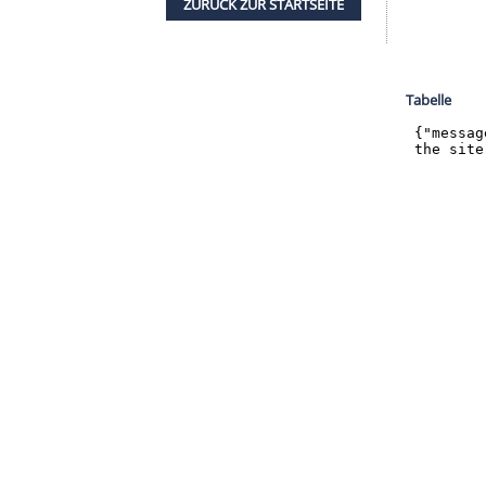
halte angezeigt werden. Damit können personenbezogene
r dazu in unseren Datenschutzhinweisen.
onalspieler Youssoufa Moukoko
werden gegen die Hertha in einem Sondertrikot
d Stahloptik soll an die Geschichte der
tragenen Trikots werden nach der Partie
Erdbeben-Opfern in der Türkei und Syrien
ZURÜCK ZUR STARTS