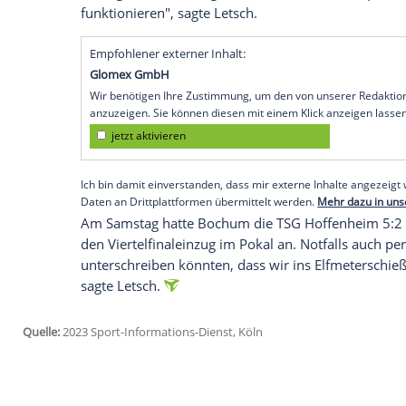
lassen und im Achtelfinale des DFB-Poka
Balance und einerseits Stabilität, aber o
Chance haben", sagte Trainer Thomas L
und ZDF).
"Wir dürfen nicht den Fehler machen, das
in einem Heimspiel im Achtelfinale wäre d
mit seinem Team zuletzt in der Bundesliga
Blick auf das Budget und den Kaderwert se
der Liga, aber wir zeigen, dass es keine 
funktionieren", sagte Letsch.
Empfohlener externer Inhalt:
Glomex GmbH
Wir benötigen Ihre Zustimmung, um den von un
anzuzeigen. Sie können diesen mit einem Klick a