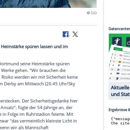
hance"
mund seine Heimstärke spüren lassen und im
erke gehen.
h Borussia Dortmund seine Heimstärke spüren