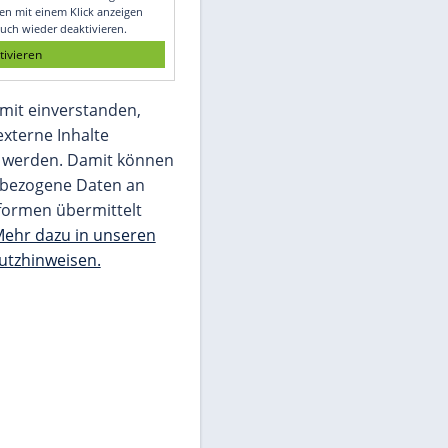
Glomex GmbH
Wir benötigen Ihre Zustimmung, um den
von unserer Redaktion eingebundenen
Inhalt von Glomex GmbH anzuzeigen. Sie
können diesen mit einem Klick anzeigen
lassen und auch wieder deaktivieren.
jetzt aktivieren
Ich bin damit einverstanden,
dass mir externe Inhalte
angezeigt werden. Damit können
personenbezogene Daten an
Drittplattformen übermittelt
werden.
Mehr dazu in unseren
Datenschutzhinweisen.