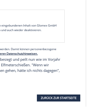
ls forsch zu Werke gehen. "Wir brauchen die
hne Mut und Risiko werden wir mit Sicherheit keine
etsch vor dem Derby am Mittwoch (20.45 Uhr/Sky
s wir uns verstecken. Der Sicherheitsgedanke hier
er falsche Ansatz", fügte der 54-Jährige an, der
 fünf Siege in Folge im Ruhrstadion feierte. Mit
i der VfL zwar "das vermeintlich kleinste Licht in
Rolle spielt, wenn wir als Mannschaft
serer Redaktion eingebundenen Inhalt von Glomex GmbH
nzeigen lassen und auch wieder deaktivieren.