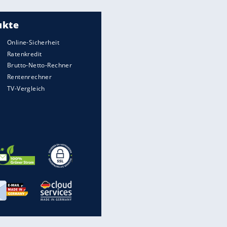
Meistgelesen
"Infanti-No Go":
Pressestimmen zum Verbleib
des FIFA-Chefs
UEFA hält an FIFA-Boykott fest -
CAF hält zu Infantino
Matthäus über Infantino:
"Nicht mehr mein Fußball"
Times: Infantino bietet WM-