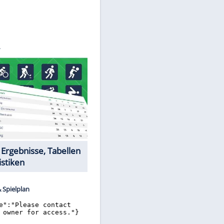
©
SID
Datencenter