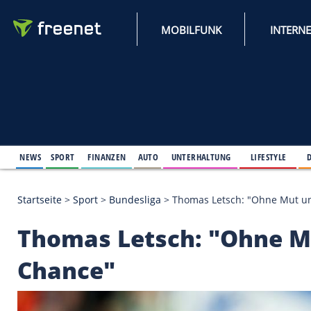
MOBILFUNK
NEWS
SPORT
FINANZEN
AUTO
UNTERHALTUNG
L
Startseite
>
Sport
>
Bundesliga
>
Thomas Letsch: "O
Thomas Letsch: "Oh