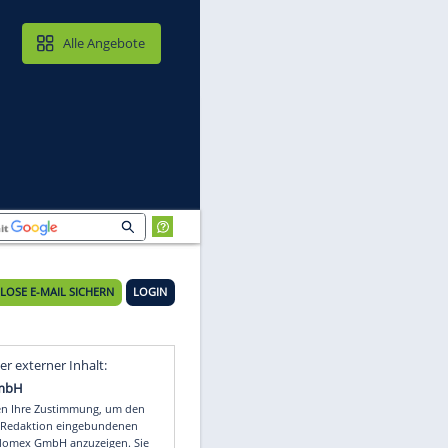
MAIL & CLOUD
Alle Angebote
KOSTENLOSE E-MAIL SICHERN
LOGIN
n
Video
Empfohlener externer Inhalt: