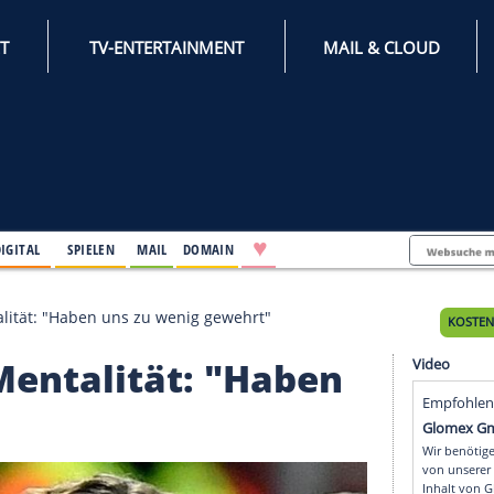
INTERNET
TV-ENTERTAINMENT
♥
IFESTYLE
DIGITAL
SPIELEN
MAIL
DOMAIN
hlende Mentalität: "Haben uns zu wenig gewehrt"
ende Mentalität: "Habe