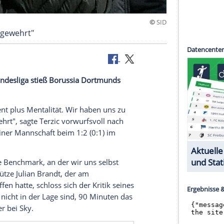
s zu wenig gewehrt"
r
Fußball-Bundesliga
stieß
Borussia Dortmunds
bnis von Talent plus
Mentalität
. Wir haben uns zu