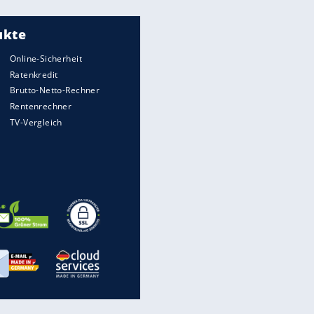
Meistgelesen
"Infanti-No Go":
Pressestimmen zum Verbleib
des FIFA-Chefs
UEFA hält an FIFA-Boykott fest -
CAF hält zu Infantino
Matthäus über Infantino:
"Nicht mehr mein Fußball"
Times: Infantino bietet WM-