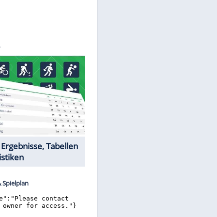
©
SID
Datencenter