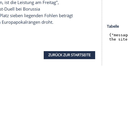
halte angezeigt werden. Damit können personenbezogene
r dazu in unseren Datenschutzhinweisen.
t abschreiben, auch wenn Spitzenreiter
Bayern
schluss am Mittwochabend (20.30 Uhr/
Sky
) beim
 "Mit der Punktausbeute sind wir nicht zufrieden,
lten mal anfangen, eine Serie zu starten. In 17
 sind weit entfernt", sagte der 24-Jährige.
im Anschluss an die Partie klare Worte. "Der
d charakterlos", kritisierte der frühere
 auf Charakter und den Willen an. Das haben sie
inuten zu wenig."
zugucken. Wir müssen nach vorne schauen und uns
ssen können, ist die Leistung am Freitag",
chsten West-Duell bei Borussia
f die auf Platz sieben liegenden Fohlen beträgt