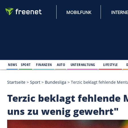
MOBILFUNK
NEWS
SPORT
FINANZEN
AUTO
UNTERHALTUNG
L
Startseite
>
Sport
>
Bundesliga
>
Terzic beklagt fe
Terzic beklagt fehl