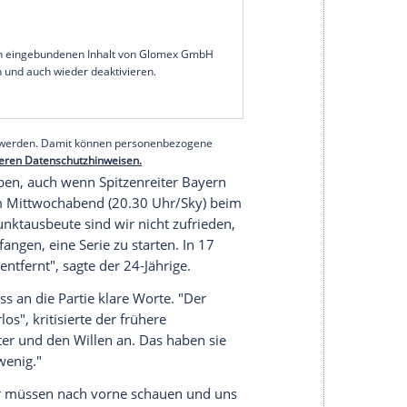
u wenig gewehrt", sagte
Terzic
vorwurfsvoll nach
Auftritt seiner Mannschaft beim 1:2 (0:1) im
, seien "die Benchmark, an der wir uns selbst
nds
Torschütze
Julian Brandt
, der am
en getroffen hatte, schloss sich der Kritik seines
on, dass wir nicht in der Lage sind, 90 Minuten das
 Leverkusener bei
Sky
.
serer Redaktion eingebundenen Inhalt von Glomex GmbH
nzeigen lassen und auch wieder deaktivieren.