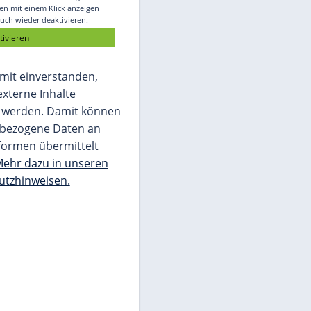
Glomex GmbH
Wir benötigen Ihre Zustimmung, um den
von unserer Redaktion eingebundenen
Inhalt von Glomex GmbH anzuzeigen. Sie
können diesen mit einem Klick anzeigen
lassen und auch wieder deaktivieren.
jetzt aktivieren
Ich bin damit einverstanden,
dass mir externe Inhalte
angezeigt werden. Damit können
personenbezogene Daten an
Drittplattformen übermittelt
werden.
Mehr dazu in unseren
Datenschutzhinweisen.