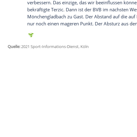
Ich bin damit einverstanden, dass mir externe In
Daten an Drittplattformen übermittelt werden.
Meh
Die Meisterschaft wollte
Brandt
noch nich
München
schon vor seinem Hinrundenab
FC Augsburg
sieben Punkte entfernt war.
trotzdem ist die Saison lang. Aber wir sol
Spielen kann noch viel passieren, aber wir
Auch Sky-Experte
Dietmar Hamann
fand 
Auftritt heute war disziplinlos, herzlos un
Nationalspieler: "Im Endeffekt kommt es
vermissen lassen. Das war mir über 90 M
Es bringe jedoch nichts, "irgendwo hin
verbessern. Das einzige, das wir beeinflu
bekräftigte
Terzic
. Dann ist der
BVB
im nä
Mönchengladbach zu Gast. Der Abstand au