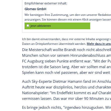
sehr auf das Talent verlassen und uns z
dem über weite Strecken enttäuschenden 
Verfolgerduell bei
Bayer Leverkusen
.
Gute Leistungen wie vor ein paar Wochen
messen", betonte der 38-Jährige.
Dortmu
Dienstagabend zum ersten Mal seit 366 Tag
Trainers an. "Es zieht sich durch die Sais
Niveau zu halten", klagte der ehemalige
Empfohlener externer Inhalt:
Glomex GmbH
Wir benötigen Ihre Zustimmung, um den von un
anzuzeigen. Sie können diesen mit einem Klick a
jetzt aktivieren