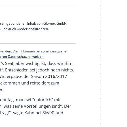
hrspieler
Dayot Upamecano
bestätigt.
 Samstag nach dem 1:0 (0:0)-Sieg der Sachsen
on sagte, habe
Mintzlaff
vergangene Woche mit
enigge
telefoniert.
pieler ist. Wir sind so verblieben, dass wir noch
", sagte
Mintzlaff
. Der 22 Jahre alte Franzose
 bis 2023, im kommenden Sommer könnte er RB
assen. Dem Vernehmen nach soll jene einen
möglichen.
serer Redaktion eingebundenen Inhalt von Glomex GmbH
nzeigen lassen und auch wieder deaktivieren.