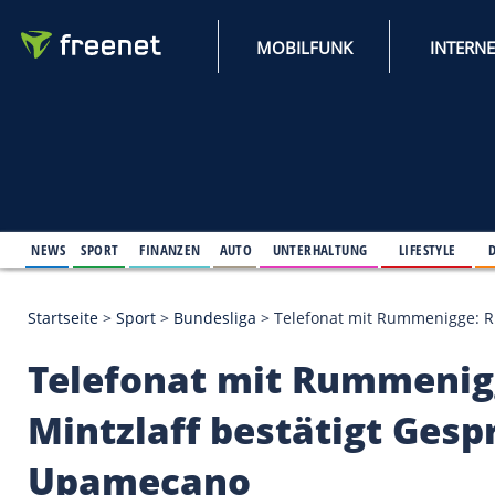
MOBILFUNK
NEWS
SPORT
FINANZEN
AUTO
UNTERHALTUNG
L
Startseite
>
Sport
>
Bundesliga
>
Telefonat mit Rumm
Telefonat mit Rumm