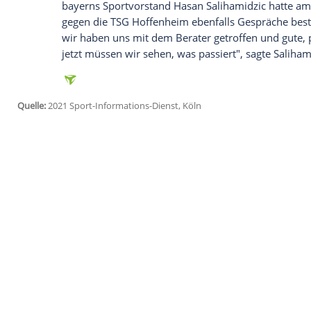
Ich bin damit einverstanden, dass mir externe In
Daten an Drittplattformen übermittelt werden.
Meh
"Deswegen sitzen wir hier auch nicht mehr
mindestens diese Saison noch haben", s
wie der 45-Jährige betonte.
Upamecano
w
vom Schwesterklub
Red Bull
Salzburg n
Abwehrchef sowie zum französischen Nat
Bayern-Vorstandsmitglied
Oliver Kahn
er
Upamecano
im Gespräch und "dabei hera
Verteidiger sei "in ganz Europa bei allen
fragte: "Wer will ihn im Moment nicht h
bayerns
Sportvorstand
Hasan Salihamidz
gegen die TSG Hoffenheim ebenfalls Gesp
wir haben uns mit dem Berater getroffen