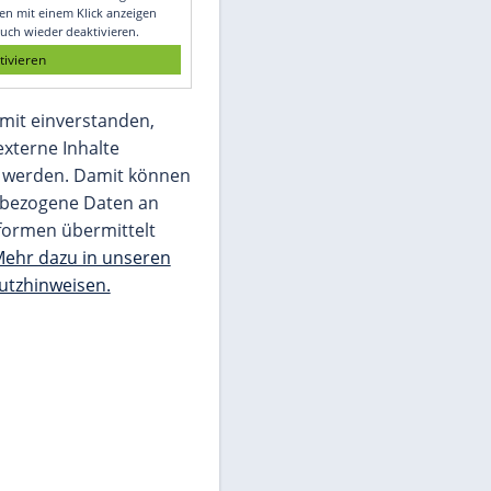
Glomex GmbH
Wir benötigen Ihre Zustimmung, um den
von unserer Redaktion eingebundenen
Inhalt von Glomex GmbH anzuzeigen. Sie
können diesen mit einem Klick anzeigen
lassen und auch wieder deaktivieren.
jetzt aktivieren
Ich bin damit einverstanden,
dass mir externe Inhalte
angezeigt werden. Damit können
personenbezogene Daten an
Drittplattformen übermittelt
werden.
Mehr dazu in unseren
Datenschutzhinweisen.