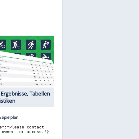
©
SID
Datencenter