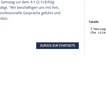
halte angezeigt werden. Damit können personenbezogene
r dazu in unseren Datenschutzhinweisen.
 im Driver's Seat, aber wichtig ist, dass wir ihn
agte
Mintzlaff
. Entschieden sei jedoch noch nichts,
ar in der Winterpause der Saison 2016/2017
ach
Leipzig
gekommen und reifte dort zum
ionalspieler.
klärte am Sonntag, man sei "natürlich" mit
uszufinden, was seine Vorstellungen sind". Der
 Topklubs gefragt", sagte
Kahn
bei Sky90 und
aben?"
ic
hatte am Samstag vor dem 4:1 (2:1)-Erfolg
räche bestätigt. "Wir beschäftigen uns mit ihm,
 und gute, professionelle Gespräche geführt und