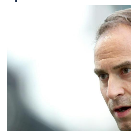
Mintzlaff bestätigt
Upamecano