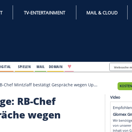
INTERNET
TV-ENTERTAINMENT
♥
IFESTYLE
DIGITAL
SPIELEN
MAIL
DOMAIN
enigge: RB-Chef Mintzlaff bestätigt Gespräche wegen Upame
enigge: RB-Chef