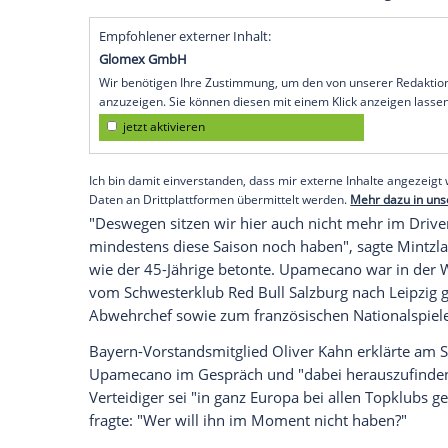
Rekordmeister
Bayern München
an Abwe
Leipzig
(SID) - Geschäftsführer Wie er am
gegen
Bayer Leverkusen
am Sky-Mikroph
Bayerns
Vorstandschef
Karl-Heinz Rumm
"Er hat gesagt, dass da Interesse an dem S
einmal sprechen, wenn es konkreter wird
besitzt in
Leipzig
einen gültigen Vertrag
jedoch dank einer Ausstiegsklausel verl
Wechsel für 40 bis 45 Millionen Euro er
Empfohlener externer Inhalt:
Glomex GmbH
Wir benötigen Ihre Zustimmung, um den von un
anzuzeigen. Sie können diesen mit einem Klick a
jetzt aktivieren