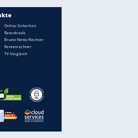
Meistgelesen
"Infanti-No Go":
Pressestimmen zum Verbleib
des FIFA-Chefs
Matthäus über Infantino:
"Nicht mehr mein Fußball"
Times: Infantino bietet WM-
Finale für Unterstützung
UEFA hält an FIFA-Boykott fest -