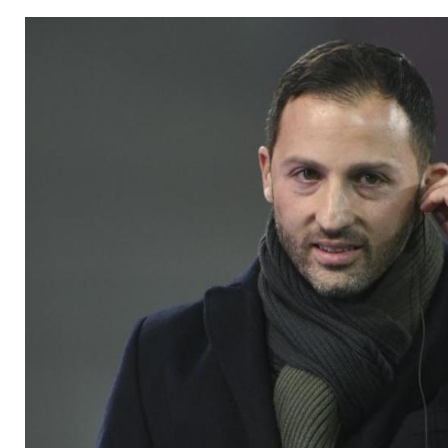
Wintertransfers: "V
machen"