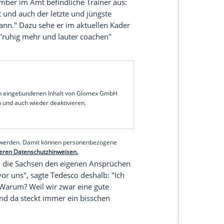
edarf
am Kader.
vom Fußball-Bundesligisten
RB Leipzig
sieht trotz
nterpause
kaum
Nachbesserungsbedarf
am
cht machen, wir müssen eher die Spieler fit auf
 dem kicker: "Wir haben einen Kader mit guten
 Balance zwischen Alt und Jung, zwischen
ht zu großen Kadern, in denen eine gute
dem 9. Dezember im Amt befindliche Trainer aus:
nz herrscht und auch der letzte und jüngste
elf riechen kann." Dazu sehe er im aktuellen Kader
 allerdings "ruhig mehr und lauter coachen"