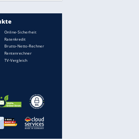
Meistgelesen
"Infanti-No Go":
Pressestimmen zum Verbleib
des FIFA-Chefs
UEFA hält an FIFA-Boykott fest -
CAF hält zu Infantino
Times: Infantino bietet WM-
Finale für Unterstützung
Medien: Infantino ruft FIFA-