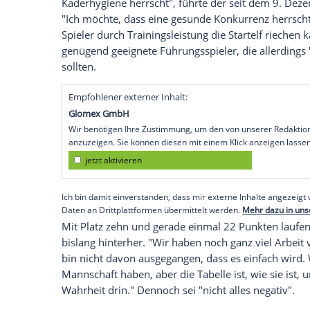
die
Winterpause
kaum
Nachbesserungsb
Leipzig
(SID) - Trainer
Domenico Tedesco
der durchwachsenen
Hinrunde
für die
Wi
Kader. "Ich glaube, so viel müssen wir ni
den Platz kriegen", sagte der 36-Jährige
Einzelspielern, wir haben auch eine gute
defensiven und offensiven Spielern."
Er sei "grundsätzlich ein Freund von nic
Kaderhygiene herrscht", führte der seit 
"Ich möchte, dass eine gesunde Konkurre
Spieler durch Trainingsleistung die Start
genügend geeignete Führungsspieler, die
sollten.
Empfohlener externer Inhalt: