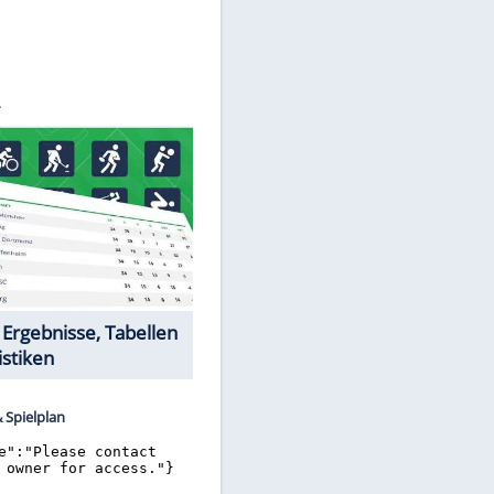
©
SID
Datencenter