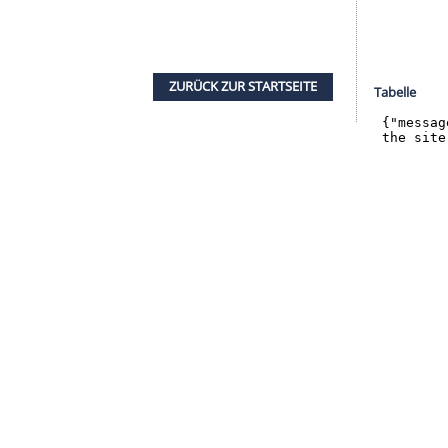
serer Redaktion eingebundenen Inhalt von Glomex GmbH
nzeigen lassen und auch wieder deaktivieren.
halte angezeigt werden. Damit können personenbezogene
r dazu in unseren Datenschutzhinweisen.
nkten laufen die Sachsen den eigenen Ansprüchen
iel Arbeit vor uns", sagte
Tedesco
deshalb: "Ich
nfach wird. Warum? Weil wir zwar eine gute
ie sie ist, und da steckt immer ein bisschen
negativ".