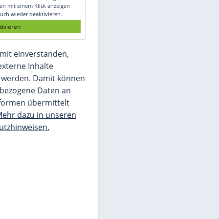
Glomex GmbH
Wir benötigen Ihre Zustimmung, um den
von unserer Redaktion eingebundenen
Inhalt von Glomex GmbH anzuzeigen. Sie
können diesen mit einem Klick anzeigen
lassen und auch wieder deaktivieren.
jetzt aktivieren
Ich bin damit einverstanden,
dass mir externe Inhalte
angezeigt werden. Damit können
personenbezogene Daten an
Drittplattformen übermittelt
werden.
Mehr dazu in unseren
Datenschutzhinweisen.