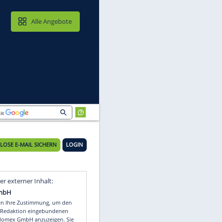
MAIL & CLOUD
Alle Angebote
en"
KOSTENLOSE E-MAIL SICHERN
LOGIN
Video
Empfohlener externer Inhalt: