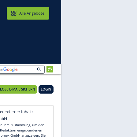
MAIL & CLOUD
Alle Angebote
KOSTENLOSE E-MAIL SICHERN
LOGIN
Video
Empfohlener externer Inhalt: