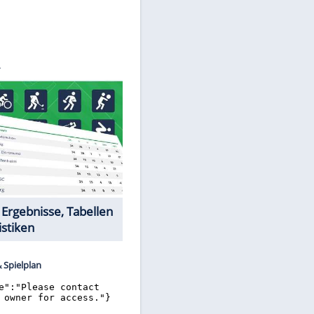
©
SID
Datencenter