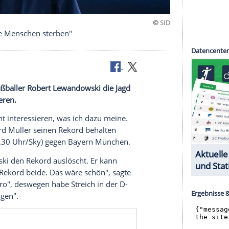
 Tag Hunderte Menschen sterben"
g
will Weltfußballer
Robert Lewandowski
die Jagd
ler
erschweren.