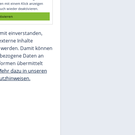
Glomex GmbH
Wir benötigen Ihre Zustimmung, um den
von unserer Redaktion eingebundenen
Inhalt von Glomex GmbH anzuzeigen. Sie
können diesen mit einem Klick anzeigen
lassen und auch wieder deaktivieren.
jetzt aktivieren
Ich bin damit einverstanden,
dass mir externe Inhalte
angezeigt werden. Damit können
personenbezogene Daten an
Drittplattformen übermittelt
werden.
Mehr dazu in unseren
Datenschutzhinweisen.