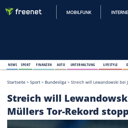
MOBILFUNK
NEWS
SPORT
FINANZEN
AUTO
UNTERHALTUNG
L
Startseite
>
Sport
>
Bundesliga
>
Streich will Lewa
Streich will Lewand