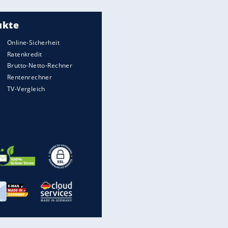
Meistgelesen
"Infanti-No Go":
Pressestimmen zum Verbleib
des FIFA-Chefs
UEFA hält an FIFA-Boykott fest -
CAF hält zu Infantino
Matthäus über Infantino:
"Nicht mehr mein Fußball"
Times: Infantino bietet WM-