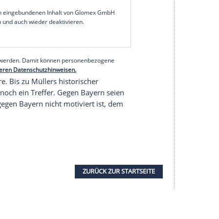
wird es nicht interessieren, was ich dazu meine.
en, wenn
Gerd Müller
seinen
Rekord
behalten
Samstag (15.30 Uhr/Sky) gegen
Bayern München
.
Lewandowski
den
Rekord
auslöscht. Er kann
 haben den
Rekord
beide. Das wäre schön", sagte
ßlich ein "Hero", deswegen habe
Streich
in der D-
er 13 getragen".
serer Redaktion eingebundenen Inhalt von Glomex GmbH
nzeigen lassen und auch wieder deaktivieren.
halte angezeigt werden. Damit können personenbezogene
r dazu in unseren Datenschutzhinweisen.