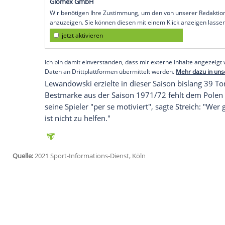
Frankfurt am
Main
(SID) - "
Lewandowski
Mir persönlich würde es ganz gut gefall
würde", sagte
Streich
vor der Partie am 
"Ich würde es nicht so cool finden, wenn
nächste Woche noch eins machen, dann
der Freiburger
Trainer
.
Müller
sei schlie
Jugend auch "eine Weile gerne die Numm
Empfohlener externer Inhalt:
Glomex GmbH
Wir benötigen Ihre Zustimmung, um den von un
anzuzeigen. Sie können diesen mit einem Klick a
jetzt aktivieren
Ich bin damit einverstanden, dass mir externe In
Daten an Drittplattformen übermittelt werden.
Meh