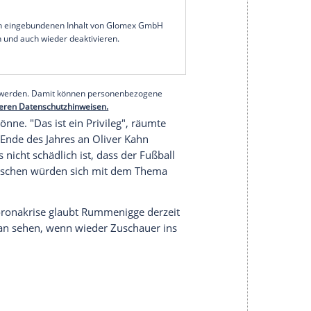
gefährlichen Tendenz in Bezug auf den
Fußball
sschen aufpassen, dass wir im Moment aus der
", sagte
Rummenigge
am Samstagabend im ZDF-
Gehältern", so der Boss des Klub-Weltmeisters,
chtung interpretiert, die sind privilegiert, die
glaublich hohe Gehälter."
serer Redaktion eingebundenen Inhalt von Glomex GmbH
nzeigen lassen und auch wieder deaktivieren.
halte angezeigt werden. Damit können personenbezogene