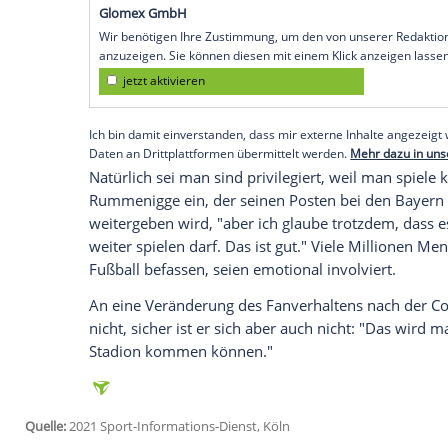
München
hat in
Coronazeiten
vor einer 
gewarnt. "Ich glaube, wir müssen ein bi
Fußballdebatte keine
Neiddebatte
machen
Sportstudio.
Man habe Spieler mit "wahnsinnig hohen 
"mir wird es ein bisschen zu sehr in die Ri
dürfen spielen, die Spieler verdienen un
Empfohlener externer Inhalt:
Glomex GmbH
Wir benötigen Ihre Zustimmung, um den von un
anzuzeigen. Sie können diesen mit einem Klick a
jetzt aktivieren
Ich bin damit einverstanden, dass mir externe In