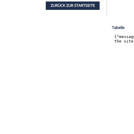
r dazu in unseren Datenschutzhinweisen.
man spiele könne. "Das ist ein Privileg", räumte
 den Bayern Ende des Jahres an
Oliver Kahn
em, dass es nicht schädlich ist, dass der
Fußball
 Millionen Menschen würden sich mit dem Thema
ert.
nach der Coronakrise glaubt
Rummenigge
derzeit
t: "Das wird man sehen, wenn wieder Zuschauer ins
ZURÜCK ZUR STARTS