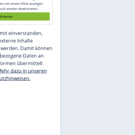
Glomex GmbH
Wir benötigen Ihre Zustimmung, um den
von unserer Redaktion eingebundenen
Inhalt von Glomex GmbH anzuzeigen. Sie
können diesen mit einem Klick anzeigen
lassen und auch wieder deaktivieren.
jetzt aktivieren
Ich bin damit einverstanden,
dass mir externe Inhalte
angezeigt werden. Damit können
personenbezogene Daten an
Drittplattformen übermittelt
werden.
Mehr dazu in unseren
Datenschutzhinweisen.