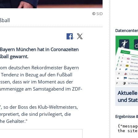
tte im Fußball
on Meister
Bayern München
hat in
Coronazeiten
 auf den
Fußball
gewarnt.
ummenigge
vom deutschen Rekordmeister
Bayern