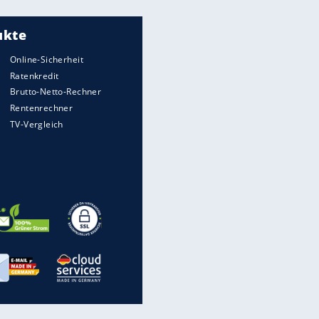
Meistgelesen
Matthäus über Infantino:
"Nicht mehr mein Fußball"
Times: Infantino bietet WM-
Finale für Unterstützung
Medien: Infantino ruft FIFA-
Mitarbeiter zu Krisentreffen
"Infanti-No Go":
Pressestimmen zum Verbleib