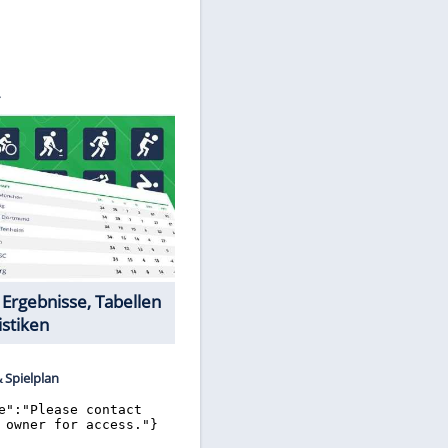
©
SID
Datencenter