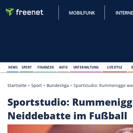
MOBILFUNK
NEWS
SPORT
FINANZEN
AUTO
UNTERHALTUNG
L
Startseite
>
Sport
>
Bundesliga
>
Sportstudio: Rumm
Sportstudio: Rumme