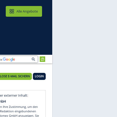
MAIL & CLOUD
Alle Angebote
KOSTENLOSE E-MAIL SICHERN
LOGIN
Video
Empfohlener externer Inhalt: