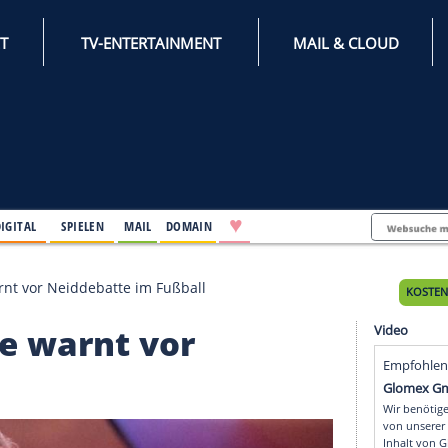
INTERNET
TV-ENTERTAINMENT
♥
IFESTYLE
DIGITAL
SPIELEN
MAIL
DOMAIN
enigge warnt vor Neiddebatte im Fußball
nigge warnt vor