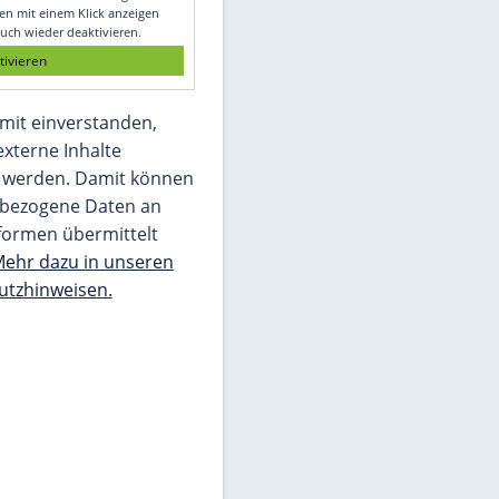
Glomex GmbH
Wir benötigen Ihre Zustimmung, um den
von unserer Redaktion eingebundenen
Inhalt von Glomex GmbH anzuzeigen. Sie
können diesen mit einem Klick anzeigen
lassen und auch wieder deaktivieren.
jetzt aktivieren
Ich bin damit einverstanden,
dass mir externe Inhalte
angezeigt werden. Damit können
personenbezogene Daten an
Drittplattformen übermittelt
werden.
Mehr dazu in unseren
Datenschutzhinweisen.