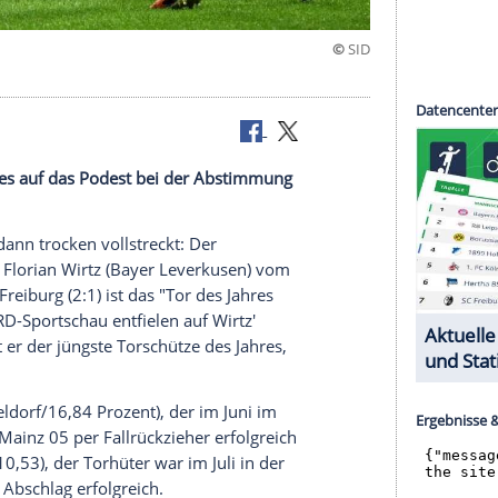
" geehrt
wei No Names auf das Podest bei der Abstimmung
m Raum, dann trocken vollstreckt: Der