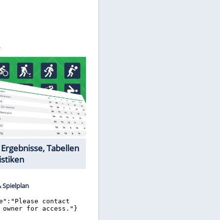
©
SID
Datencenter