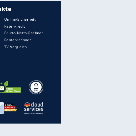
Meistgelesen
Matthäus über Infantino:
"Nicht mehr mein Fußball"
Medien: Infantino ruft FIFA-
Mitarbeiter zu Krisentreffen
Die spektakulärsten Handball-
Bilder
DFB: Ermittlungen im "Fall
Freigang" dauern noch an