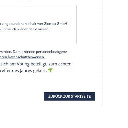
ionalspieler
Florian Wirtz
(
Bayer Leverkusen
) vom
gen den
SC Freiburg
(2:1) ist das "Tor des Jahres
mung der ARD-Sportschau entfielen auf Wirtz'
 Jahren ist er der jüngste
Torschütze
des Jahres,
n.
una Düsseldorf/16,84 Prozent), der im Juni im
 den
1.
FSV Mainz
05
per
Fallrückzieher
erfolgreich
JK Vilzing/10,53), der
Torhüter
war im Juli in der
nberg
II per
Abschlag
erfolgreich.
serer Redaktion eingebundenen Inhalt von Glomex GmbH
nzeigen lassen und auch wieder deaktivieren.