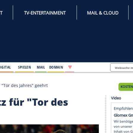
INTERNET
TV-ENTERTAINMENT
♥
IFESTYLE
DIGITAL
SPIELEN
MAIL
DOMAIN
Berli
g: Wirtz für "Tor des Jahres" geehrt
 Wirtz für "Tor des