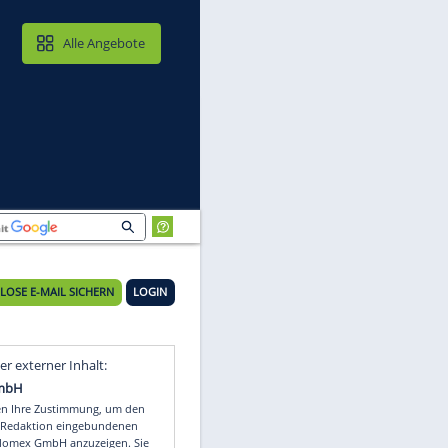
MAIL & CLOUD
Alle Angebote
n
23°C
KOSTENLOSE E-MAIL SICHERN
LOGIN
Video
Empfohlener externer Inhalt: