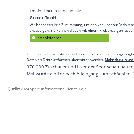
sehenswerte Solotreffer von Fußball-Nat
29.
Oktober
aus dem
Bundesligaspiel
ge
2023". Bei der traditionsreichen Abstim
Treffer
26,78 Prozent der Stimmen. Mit 20
die Auszeichnung wird seit 1971 vergebe
Zweiter wurde Radouane Chaanoune (Fort
Spiel der Amputierten-Bundesliga gegen
war. Rang drei belegte Maximilian Putz (D
Regionalliga
Bayern gegen den
1. FC Nür
Empfohlener externer Inhalt:
Glomex GmbH
Wir benötigen Ihre Zustimmung, um den von un
anzuzeigen. Sie können diesen mit einem Klick a
jetzt aktivieren