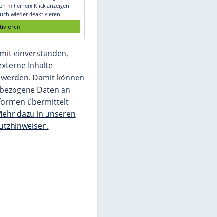
Glomex GmbH
Wir benötigen Ihre Zustimmung, um den
von unserer Redaktion eingebundenen
Inhalt von Glomex GmbH anzuzeigen. Sie
können diesen mit einem Klick anzeigen
lassen und auch wieder deaktivieren.
jetzt aktivieren
Ich bin damit einverstanden,
dass mir externe Inhalte
angezeigt werden. Damit können
personenbezogene Daten an
Drittplattformen übermittelt
werden.
Mehr dazu in unseren
Datenschutzhinweisen.