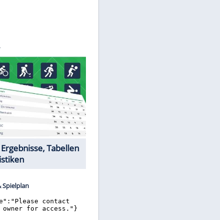
©
SID
Datencenter