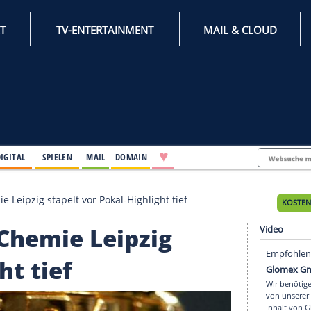
INTERNET
TV-ENTERTAINMENT
♥
IFESTYLE
DIGITAL
SPIELEN
MAIL
DOMAIN
icht": Chemie Leipzig stapelt vor Pokal-Highlight tief
cht": Chemie Leipzig