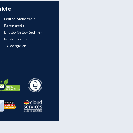
Meistgelesen
Matthäus über Infantino:
"Nicht mehr mein Fußball"
Times: Infantino bietet WM-
Finale für Unterstützung
Medien: Infantino ruft FIFA-
Mitarbeiter zu Krisentreffen
Die spektakulärsten Handball-
Bilder