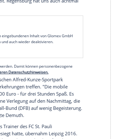
ainer
Dietmar Demuth
(63) vom Fußball-
or dem DFB-Pokal-Duell mit dem Zweitligisten
SC
neute Überraschung nach. "
Paderborn
spielt in der
ein kleines Licht", sagte der Coach dem kicker vor
n der zweiten Pokalrunde. Underdog Leipzig hatte
2:1 besiegt.
rt
den unterklassigsten im Wettbewerb
 live beobachtete, hält
Demuth
für übertrieben:
t in der Lage sein muss, einen Fünftligisten zu
m Sturm spielt.
Regensburg
hat uns auch achtmal
serer Redaktion eingebundenen Inhalt von Glomex GmbH
nzeigen lassen und auch wieder deaktivieren.