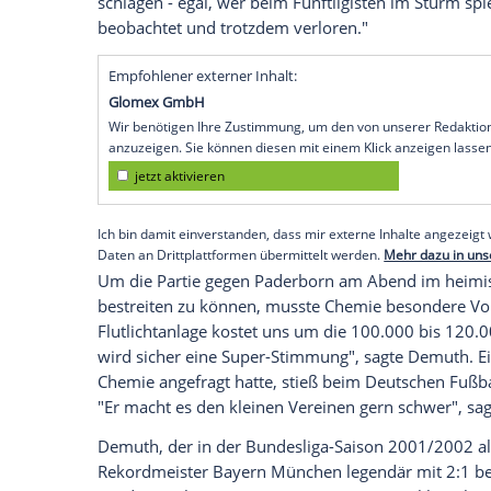
Leipzig (SID) - Der frühere Bundesliga-Tr
Oberligisten
BSG Chemie Leipzig
denkt v
Paderborn
nicht sonderlich über eine er
2. Liga tollen Fußball. Dagegen sind wir 
dem Spiel am Dienstag (18.30 Uhr/Sky) i
in der ersten Runde
Jahn Regensburg
mit 
Dass
Paderborns
Trainer
Steffen Baumga
verbliebenen Verein zur Vorbereitung gar
"Weil ich denke, dass ein guter Zweitligis
schlagen - egal, wer beim Fünftligisten i
beobachtet und trotzdem verloren."
Empfohlener externer Inhalt:
Glomex GmbH
Wir benötigen Ihre Zustimmung, um den von un
anzuzeigen. Sie können diesen mit einem Klick a