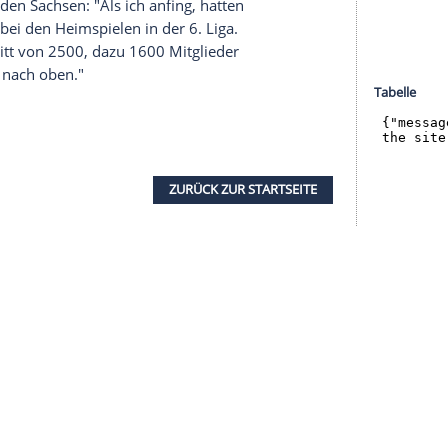
halte angezeigt werden. Damit können personenbezogene
r dazu in unseren Datenschutzhinweisen.
 im heimischen Alfred-Kunze-Sportpark
sondere Vorkehrungen treffen. "Die mobile
0 bis 120.000 Euro - für drei Stunden Spaß. Es
e
Demuth
. Eine Verlegung auf den Nachmittag, die
schen Fußball-Bund (
DFB
) auf wenig Begeisterung.
schwer", sagte
Demuth
.
01/2002 als Trainer des FC St. Pauli
mit 2:1 besiegt hatte, übernahm Leipzig 2016.
icklung bei den Sachsen: "Als ich anfing, hatten
Zuschauer bei den Heimspielen in der 6. Liga.
schauerschnitt von 2500, dazu 1600 Mitglieder