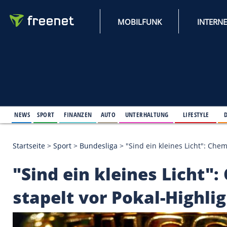
MOBILFUNK
NEWS
SPORT
FINANZEN
AUTO
UNTERHALTUNG
L
Startseite
>
Sport
>
Bundesliga
>
"Sind ein kleines L
"Sind ein kleines Li