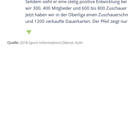
jetzt aktivieren
Ich bin damit einverstanden, dass mir externe In
Daten an Drittplattformen übermittelt werden.
Meh
Um die Partie gegen
Paderborn
am Abend
bestreiten zu können, musste Chemie be
Flutlichtanlage kostet uns um die 100.00
wird sicher eine Super-Stimmung", sagt
Chemie angefragt hatte, stieß beim Deut
"Er macht es den kleinen Vereinen gern 
Demuth
, der in der Bundesliga-Saison 20
Rekordmeister Bayern München legendär 
Seitdem sieht er eine stetig positive Entw
wir 300, 400 Mitglieder und 600 bis 800 
Jetzt haben wir in der Oberliga einen Zu