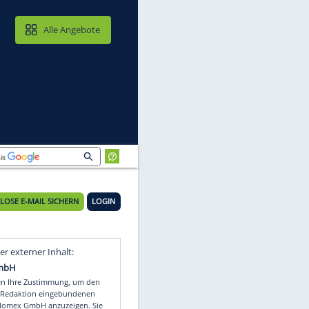
MAIL & CLOUD
Alle Angebote
KOSTENLOSE E-MAIL SICHERN
LOGIN
Video
Empfohlener externer Inhalt: