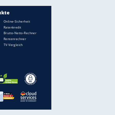
Meistgelesen
"Infanti-No Go":
Pressestimmen zum Verbleib
des FIFA-Chefs
UEFA hält an FIFA-Boykott fest -
CAF hält zu Infantino
Matthäus über Infantino:
"Nicht mehr mein Fußball"
Times: Infantino bietet WM-