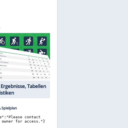
©
SID
Datencenter