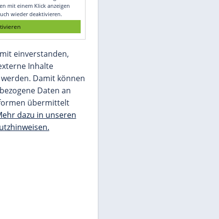
Glomex GmbH
Wir benötigen Ihre Zustimmung, um den
von unserer Redaktion eingebundenen
Inhalt von Glomex GmbH anzuzeigen. Sie
können diesen mit einem Klick anzeigen
lassen und auch wieder deaktivieren.
jetzt aktivieren
Ich bin damit einverstanden,
dass mir externe Inhalte
angezeigt werden. Damit können
personenbezogene Daten an
Drittplattformen übermittelt
werden.
Mehr dazu in unseren
Datenschutzhinweisen.