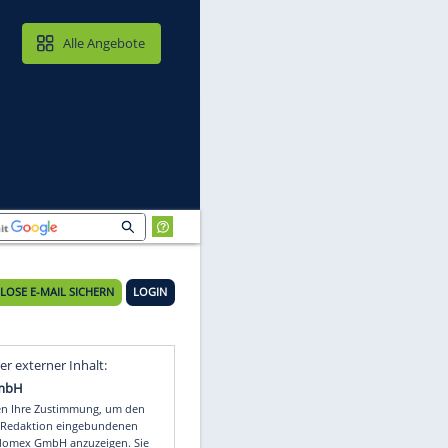
MAIL & CLOUD
Alle Angebote
KOSTENLOSE E-MAIL SICHERN
LOGIN
Video
Empfohlener externer Inhalt: