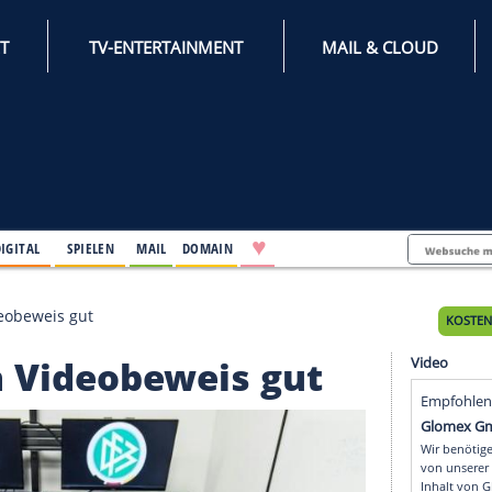
INTERNET
TV-ENTERTAINMENT
♥
IFESTYLE
DIGITAL
SPIELEN
MAIL
DOMAIN
 finden Videobeweis gut
inden Videobeweis gut