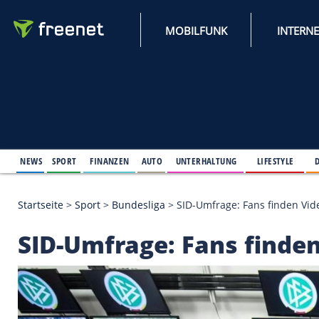
MOBILFUNK
NEWS
SPORT
FINANZEN
AUTO
UNTERHALTUNG
L
Startseite
>
Sport
>
Bundesliga
>
SID-Umfrage: Fans
SID-Umfrage: Fans f