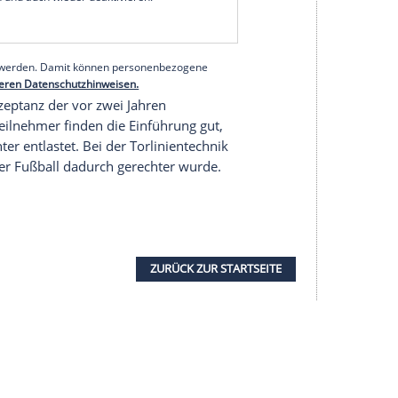
e. Demnach finden knapp 90 Prozent der 5800
h gut, gut drei Viertel aller Befragten glauben,
 und gerechter werden.
h Unterbrechungen verloren gehen könnte, teilen
gten verneinten diese These.
serer Redaktion eingebundenen Inhalt von Glomex GmbH
nzeigen lassen und auch wieder deaktivieren.
halte angezeigt werden. Damit können personenbezogene
r dazu in unseren Datenschutzhinweisen.
uch die Akzeptanz der vor zwei Jahren
rozent der Teilnehmer finden die Einführung gut,