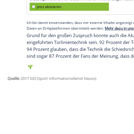
bundesliga-barometer.de zum Saisonend
Teilnehmer den
Videobeweis
grundsätzlic
dass die Spiele dadurch insgesamt fairer
Auch die Sorge, dass der Spielfluss durc
die Anhänger nicht. 76 Prozent der Befra
Empfohlener externer Inhalt:
Glomex GmbH
Wir benötigen Ihre Zustimmung, um den von un
anzuzeigen. Sie können diesen mit einem Klick a
jetzt aktivieren
Ich bin damit einverstanden, dass mir externe In
Daten an Drittplattformen übermittelt werden.
Meh
Grund für den großen Zuspruch könnte a
eingeführten Torlinientechnik sein. 92 P