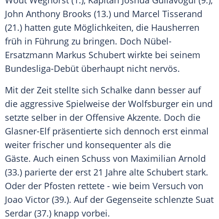
Wout Weghorst
(1.), Kapitän
Joshua Guilavogui
(9.),
John Anthony Brooks
(13.) und
Marcel Tisserand
(21.) hatten gute Möglichkeiten, die Hausherren
früh in Führung zu bringen. Doch Nübel-
Ersatzmann
Markus Schubert
wirkte bei seinem
Bundesliga-Debüt überhaupt nicht nervös.
Mit der Zeit stellte sich
Schalke
dann besser auf
die aggressive Spielweise der Wolfsburger ein und
setzte selber in der Offensive Akzente. Doch die
Glasner-Elf präsentierte sich dennoch erst einmal
weiter frischer und konsequenter als die
Gäste. Auch einen Schuss von Maximilian Arnold
(33.) parierte der erst 21 Jahre alte
Schubert
stark.
Oder der Pfosten rettete - wie beim Versuch von
Joao Victor (39.). Auf der Gegenseite schlenzte Suat
Serdar (37.) knapp vorbei.