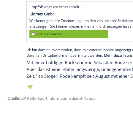
Dortmund
(SID) - Fußball-Bundesligist
Bo
Spiel bei
RB Leipzig
am Samstag (18.30 Uh
und
Maximilian Philipp
für die
Offensive
intensive Trainingseinheit. "Ob es schon
Freitag", sagte BVB-Trainer
Peter Stöger
.
In
Leipzig
hofft der Österreicher darauf,
zeigt als noch am Montag gegen den
FC 
aktiver zu gestalten. Ich hoffe am Samsta
Ideen, wir wir es besser als zuletzt mache
Empfohlener externer Inhalt:
Glomex GmbH
Wir benötigen Ihre Zustimmung, um den von un
anzuzeigen. Sie können diesen mit einem Klick a
jetzt aktivieren