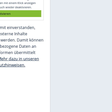
Glomex GmbH
Wir benötigen Ihre Zustimmung, um den
von unserer Redaktion eingebundenen
Inhalt von Glomex GmbH anzuzeigen. Sie
können diesen mit einem Klick anzeigen
lassen und auch wieder deaktivieren.
jetzt aktivieren
Ich bin damit einverstanden,
dass mir externe Inhalte
angezeigt werden. Damit können
personenbezogene Daten an
Drittplattformen übermittelt
werden.
Mehr dazu in unseren
Datenschutzhinweisen.