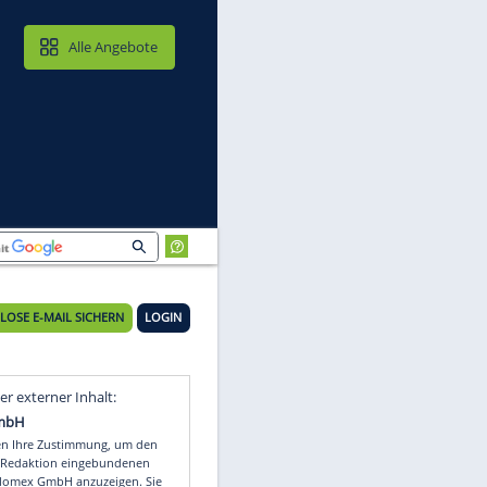
MAIL & CLOUD
Alle Angebote
KOSTENLOSE E-MAIL SICHERN
LOGIN
Video
Empfohlener externer Inhalt: