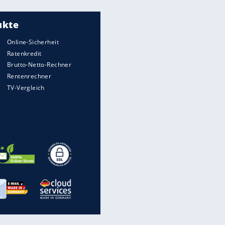
Meistgelesen
"Infanti-No Go":
Pressestimmen zum Verbleib
des FIFA-Chefs
Matthäus über Infantino:
"Nicht mehr mein Fußball"
Times: Infantino bietet WM-
Finale für Unterstützung
UEFA hält an FIFA-Boykott fest -