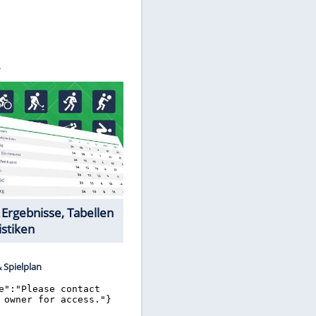
©
SID
Datencenter