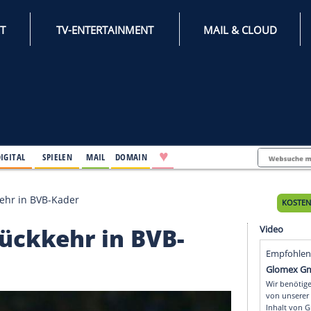
INTERNET
TV-ENTERTAINMENT
♥
IFESTYLE
DIGITAL
SPIELEN
MAIL
DOMAIN
p vor Rückkehr in BVB-Kader
vor Rückkehr in BVB-