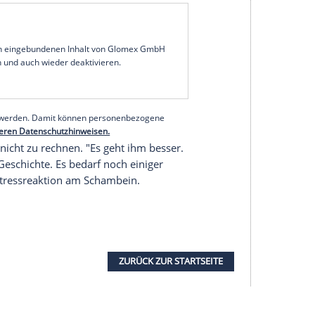
russia Dortmund
kann für das richtungweisende
r/Sky) voraussichtlich wieder mit Jaden Sancho
planen. Beide absolvierten am Mittwoch eine
 fürs Wochenende reicht, entscheidet sich am
 dass "seine Mannschaft ein besseres Gesicht"
Augsburg
(1:1). "Unsere Grundidee ist es, das Spiel
g auf eine gute Passqualität. Wir haben unsere
n", so der Österreicher.
serer Redaktion eingebundenen Inhalt von Glomex GmbH
nzeigen lassen und auch wieder deaktivieren.