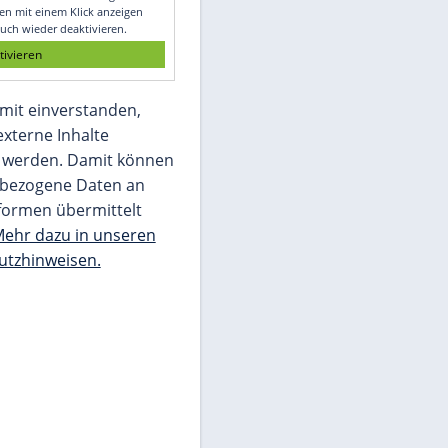
Glomex GmbH
Wir benötigen Ihre Zustimmung, um den
von unserer Redaktion eingebundenen
Inhalt von Glomex GmbH anzuzeigen. Sie
können diesen mit einem Klick anzeigen
lassen und auch wieder deaktivieren.
jetzt aktivieren
Ich bin damit einverstanden,
dass mir externe Inhalte
angezeigt werden. Damit können
personenbezogene Daten an
Drittplattformen übermittelt
werden.
Mehr dazu in unseren
Datenschutzhinweisen.