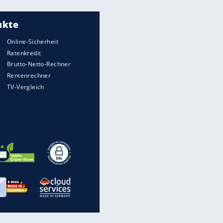
Meistgelesen
"Infanti-No Go":
Pressestimmen zum Verbleib
des FIFA-Chefs
UEFA hält an FIFA-Boykott fest -
CAF hält zu Infantino
Matthäus über Infantino:
"Nicht mehr mein Fußball"
Times: Infantino bietet WM-