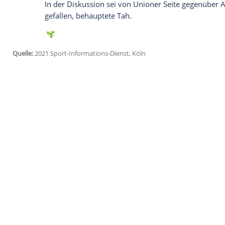
Daten an Drittplattformen übermittelt werden.
Meh
Der Vorwurf einer rassistischen Äußerun
"wir selbst haben diese Information nicht
dass er sich nicht so geäußert habe. "Für 
jetzt gerade dargestellt wird, so nicht g
Wie Unions Manager bestätigte, seien "
Ermittlungen durch den Kontrollausschuss
weil der Schiedsrichter in den Spielberic
hingewiesen worden sei.
Nach dem Spiel war es zu Verbal-Attack
gekommen. Amiris Mitspieler
Jonathan 
"
Nadiem Amiris
Herkunft wurde beleidigt
In der Diskussion sei von Unioner Seite 
gefallen, behauptete
Tah
.