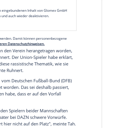
schluss an die Bundesliga-Partie gegen
Bayer
Spieler
Nadiem Amiri
rassistisch beleidigt haben
en Fußball-Bundes (
DFB
) hat indes Ermittlungen
pielers wohl etwas "überinterpretiert" worden sei
ik, die ich heute gelesen habe, von irgend einem
ne, so
Ruhnert
.
serer Redaktion eingebundenen Inhalt von Glomex GmbH
nzeigen lassen und auch wieder deaktivieren.
halte angezeigt werden. Damit können personenbezogene