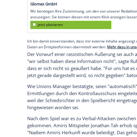
wonach ein Spieler der Köpenicker im An
Leverkusen
am Freitagabend (1:0) Gäste-
soll. Der Kontrollausschuss des Deutsch
eingeleitet.
Ruhnert
betonte, das die Aussage eines S
und man "nicht wirklich von einer Themat
Skandal rassistischer Art" ausgehen kön
Empfohlener externer Inhalt:
Glomex GmbH
Wir benötigen Ihre Zustimmung, um den von un
anzuzeigen. Sie können diesen mit einem Klick a
jetzt aktivieren
Ich bin damit einverstanden, dass mir externe In