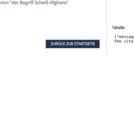
r dazu in unseren Datenschutzhinweisen.
g sei auch an den Verein herangetragen worden,
", sagte
Ruhnert
. Der Union-Spieler habe erklärt,
uns hat es diese rassistische Thematik, wie sie
egeben" betonte
Ruhnert
.
automatisch" vom Deutschen Fußball-Bund (
DFB
)
 eingeleitet worden. Das sei deshalb passiert,
ht eingetragen habe, dass er auf den Vorfall
en zwischen den Spielern beider Mannschaften
Tah
erhob später bei DAZN schwere Vorwürfe.
. Das gehört hier nicht auf den Platz", meinte
Tah
.
gegenüber Amiri "der Begriff Scheiß-Afghane"