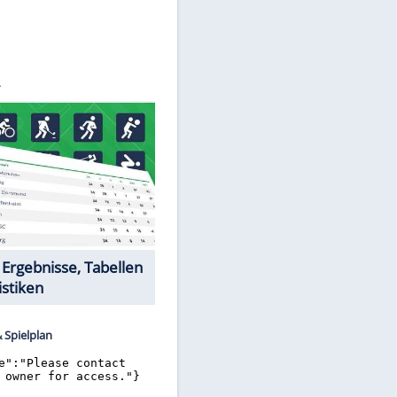
©
SID
Datencenter