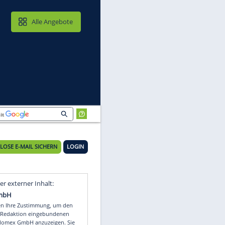
MAIL & CLOUD
Alle Angebote
KOSTENLOSE E-MAIL SICHERN
LOGIN
Video
Empfohlener externer Inhalt: