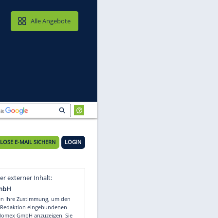
MAIL & CLOUD
Alle Angebote
KOSTENLOSE E-MAIL SICHERN
LOGIN
Video
Empfohlener externer Inhalt: