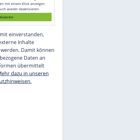
Glomex GmbH
Wir benötigen Ihre Zustimmung, um den
von unserer Redaktion eingebundenen
Inhalt von Glomex GmbH anzuzeigen. Sie
können diesen mit einem Klick anzeigen
lassen und auch wieder deaktivieren.
jetzt aktivieren
Ich bin damit einverstanden,
dass mir externe Inhalte
angezeigt werden. Damit können
personenbezogene Daten an
Drittplattformen übermittelt
werden.
Mehr dazu in unseren
Datenschutzhinweisen.