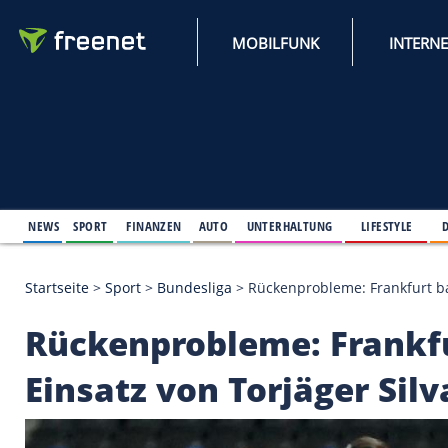
MOBILFUNK
NEWS
SPORT
FINANZEN
AUTO
UNTERHALTUNG
L
Startseite
>
Sport
>
Bundesliga
>
Rückenprobleme: F
Rückenprobleme: Fr