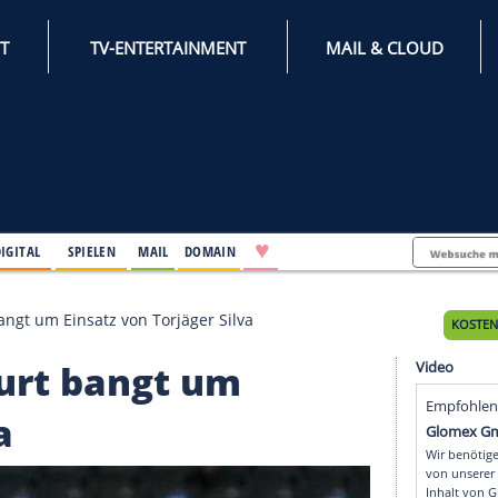
INTERNET
TV-ENTERTAINMENT
♥
IFESTYLE
DIGITAL
SPIELEN
MAIL
DOMAIN
rankfurt bangt um Einsatz von Torjäger Silva
ankfurt bangt um