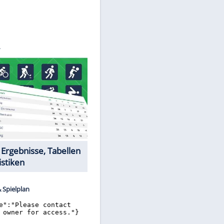
©
SID
Datencenter