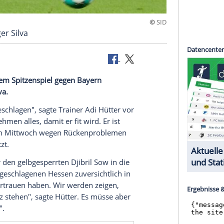
on Torjäger Silva
angt vor dem
Spitzenspiel
gegen
Bayern
rs
Andre Silva
.
 "leicht angeschlagen", sagte Trainer
Adi Hütter
vor