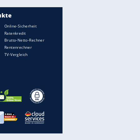
Meistgelesen
"Infanti-No Go":
Pressestimmen zum Verbleib
des FIFA-Chefs
UEFA hält an FIFA-Boykott fest -
CAF hält zu Infantino
Matthäus über Infantino:
"Nicht mehr mein Fußball"
Times: Infantino bietet WM-