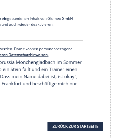
ir unternehmen alles, damit er fit wird. Er ist
Training am Mittwoch wegen
Rückenproblemen
t ausgesetzt.
de
rückt für den gelbgesperrten
Djibril Sow
in die
gaspielen ungeschlagenen Hessen zuversichtlich in
 wir Selbstvertrauen haben. Wir werden zeigen,
abellenplatz stehen", sagte
Hütter
. Es müsse aber
u schlagen".
serer Redaktion eingebundenen Inhalt von Glomex GmbH
nzeigen lassen und auch wieder deaktivieren.