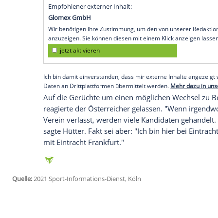
der Partie am Samstag (15.30 Uhr/Sky): "W
eine wichtige Personalie."
Silva
habe das 
abgebrochen und am Donnerstag komplet
Auch
Erik Durm
ist fraglich,
Sebastian Ro
Startelf. Dennoch gehen die seit zehn Li
das Spiel. "Wir haben eine Phase, in der
dass wir nicht umsonst auf dem dritten T
"alles zusammenpassen, um die Bayern z
Empfohlener externer Inhalt:
Glomex GmbH
Wir benötigen Ihre Zustimmung, um den von un
anzuzeigen. Sie können diesen mit einem Klick a
jetzt aktivieren