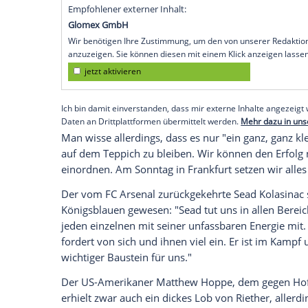
Spielen zu. "Wir müssen schleunigst Siege
Serie zu starten", sagte der Koordinator 
Interview.
Riether
weiter: "Wir sehen aber, dass auc
beispielsweise gegen
Hertha
. Wir müssen
Hausaufgaben machen." Der Erfolg gegen 
gewesen: "Wir alle haben uns nach dies
gebraucht haben und der hoffentlich den 
Empfohlener externer Inhalt:
Glomex GmbH
Wir benötigen Ihre Zustimmung, um den von un
anzuzeigen. Sie können diesen mit einem Klick a
jetzt aktivieren