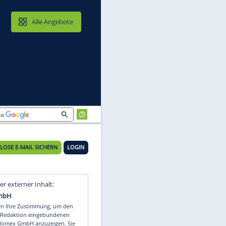
MAIL & CLOUD
Alle Angebote
KOSTENLOSE E-MAIL SICHERN
LOGIN
Video
Empfohlener externer Inhalt: