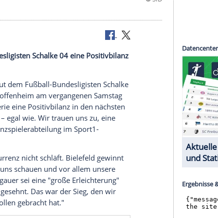
ßball-Bundesligisten
Schalke 04
eine
Positivbilanz
her
(37) traut dem Fußball-Bundesligisten
Schalke
n die
TSG Hoffenheim
am vergangenen Samstag
 Negativserie eine
Positivbilanz
in den nächsten