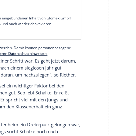
 einfahren – egal wie. Wir trauen uns zu, eine
der S04-Lizenzspielerabteilung im Sport1-
h die Konkurrenz nicht schläft.
Bielefeld
gewinnt
 daher auf uns schauen und vor allem unsere
die Kraichgauer sei eine "große Erleichterung"
em Moment gesehnt. Das war der Sieg, den wir
Stein ins Rollen gebracht hat."
serer Redaktion eingebundenen Inhalt von Glomex GmbH
nzeigen lassen und auch wieder deaktivieren.