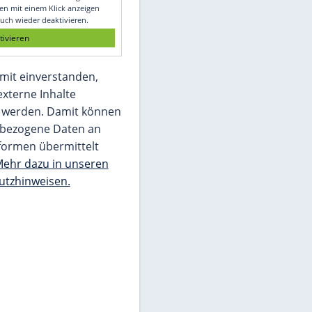
Glomex GmbH
Wir benötigen Ihre Zustimmung, um den
von unserer Redaktion eingebundenen
Inhalt von Glomex GmbH anzuzeigen. Sie
können diesen mit einem Klick anzeigen
lassen und auch wieder deaktivieren.
jetzt aktivieren
Ich bin damit einverstanden,
dass mir externe Inhalte
angezeigt werden. Damit können
personenbezogene Daten an
Drittplattformen übermittelt
werden.
Mehr dazu in unseren
Datenschutzhinweisen.