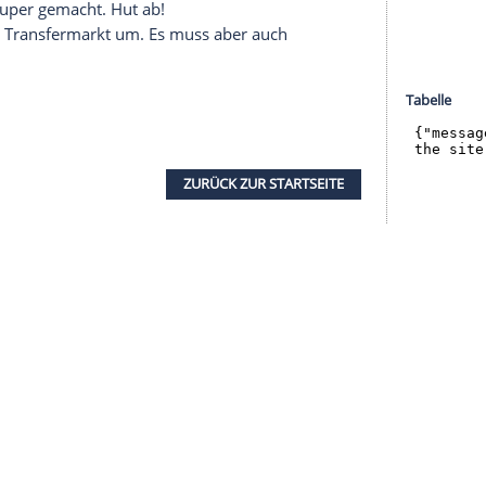
halte angezeigt werden. Damit können personenbezogene
r dazu in unseren Datenschutzhinweisen.
z, ganz kleiner Schritt war. Es geht jetzt darum,
den Erfolg nach einem sieglosen Jahr gut
en wir alles daran, um nachzulegen", so
Riether
.
 Kolasinac
sei ein wichtiger Faktor bei den
allen Bereichen gut. Seo lebt
Schalke
. Er reißt
ergie mit. Er spricht viel mit den Jungs und
st im Kampf um den Klassenerhalt ein ganz
m gegen
Hoffenheim
ein Dreierpack gelungen war,
her
, allerdings sucht
Schalke
noch nach
ew
hat das super gemacht. Hut ab!
rhin auf dem Transfermarkt um. Es muss aber auch