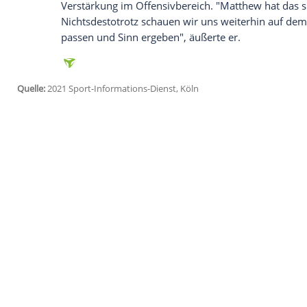
Ich bin damit einverstanden, dass mir externe In
Daten an Drittplattformen übermittelt werden.
Meh
Man wisse allerdings, dass es nur "ein gan
auf dem Teppich zu bleiben. Wir können 
einordnen. Am Sonntag in Frankfurt setz
Der vom
FC Arsenal
zurückgekehrte
Sead
Königsblauen gewesen: "
Sead
tut uns in 
jeden einzelnen mit seiner unfassbaren En
fordert von sich und ihnen viel ein. Er i
wichtiger Baustein für uns."
Der US-Amerikaner
Matthew Hoppe
, de
erhielt zwar auch ein dickes Lob von
Riet
Verstärkung im Offensivbereich. "
Matth
Nichtsdestotrotz schauen wir uns weite
passen und Sinn ergeben", äußerte er.