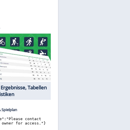
©
SID
Datencenter