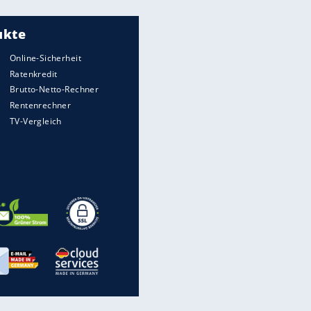
Meistgelesen
"Infanti-No Go":
Pressestimmen zum Verbleib
des FIFA-Chefs
Matthäus über Infantino:
"Nicht mehr mein Fußball"
Times: Infantino bietet WM-
Finale für Unterstützung
Medien: Infantino ruft FIFA-