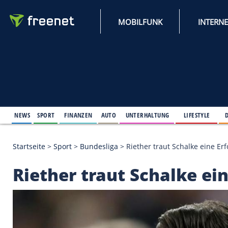
MOBILFUNK
NEWS
SPORT
FINANZEN
AUTO
UNTERHALTUNG
L
Startseite
>
Sport
>
Bundesliga
>
Riether traut Scha
Riether traut Schalk