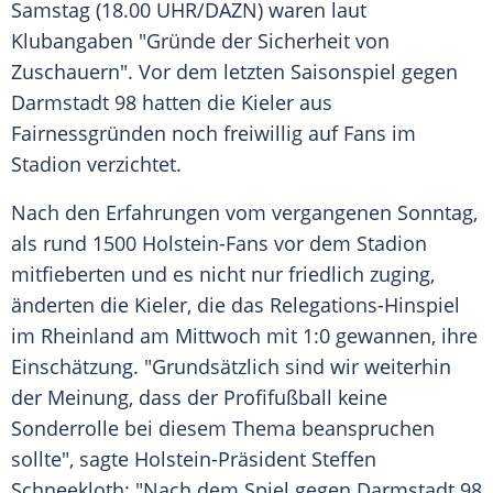
Samstag (18.00 UHR/DAZN) waren laut
Klubangaben
"Gründe der
Sicherheit
von
Zuschauern". Vor dem letzten
Saisonspiel
gegen
Darmstadt
98 hatten die Kieler aus
Fairnessgründen noch freiwillig auf Fans im
Stadion
verzichtet.
Nach den Erfahrungen vom vergangenen Sonntag,
als rund 1500 Holstein-Fans vor dem
Stadion
mitfieberten und es nicht nur friedlich zuging,
änderten die Kieler, die das Relegations-Hinspiel
im
Rheinland
am Mittwoch mit 1:0 gewannen, ihre
Einschätzung. "Grundsätzlich sind wir weiterhin
der Meinung, dass der
Profifußball
keine
Sonderrolle
bei diesem Thema beanspruchen
sollte", sagte Holstein-Präsident Steffen
Schneekloth: "Nach dem Spiel gegen
Darmstadt
98