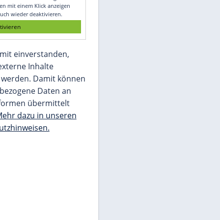
Glomex GmbH
Wir benötigen Ihre Zustimmung, um den
von unserer Redaktion eingebundenen
Inhalt von Glomex GmbH anzuzeigen. Sie
können diesen mit einem Klick anzeigen
lassen und auch wieder deaktivieren.
jetzt aktivieren
Ich bin damit einverstanden,
dass mir externe Inhalte
angezeigt werden. Damit können
personenbezogene Daten an
Drittplattformen übermittelt
werden.
Mehr dazu in unseren
Datenschutzhinweisen.