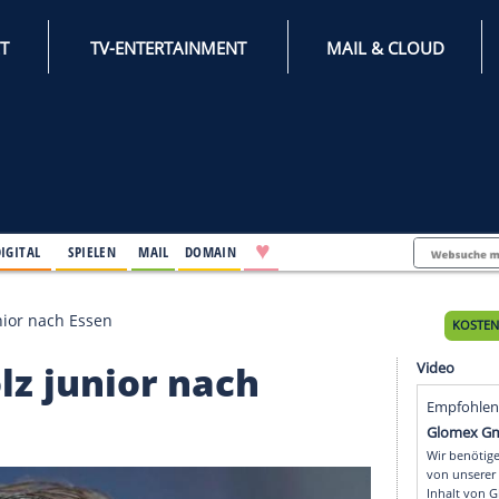
INTERNET
TV-ENTERTAINMENT
♥
IFESTYLE
DIGITAL
SPIELEN
MAIL
DOMAIN
 holt Golz junior nach Essen
lt Golz junior nach