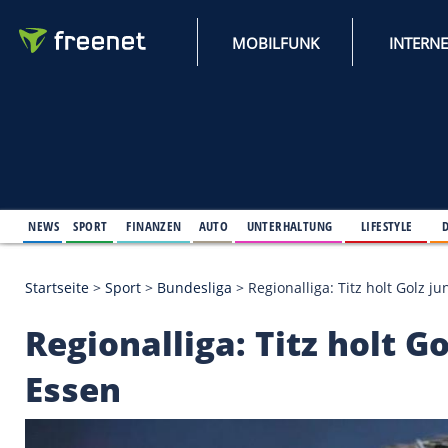
MOBILFUNK
NEWS
SPORT
FINANZEN
AUTO
UNTERHALTUNG
L
Startseite
>
Sport
>
Bundesliga
>
Regionalliga: Titz
Regionalliga: Titz ho