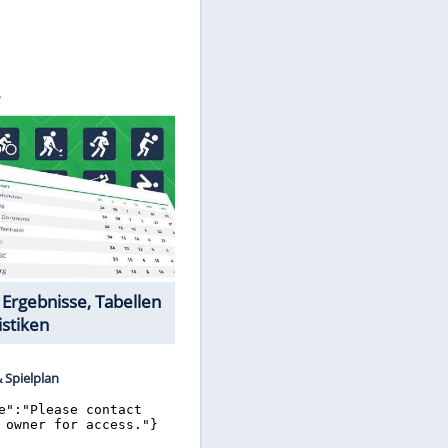
©
SID
Datencenter