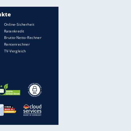
Meistgelesen
"Infanti-No Go":
Pressestimmen zum Verbleib
des FIFA-Chefs
UEFA hält an FIFA-Boykott fest -
CAF hält zu Infantino
Matthäus über Infantino:
"Nicht mehr mein Fußball"
Times: Infantino bietet WM-