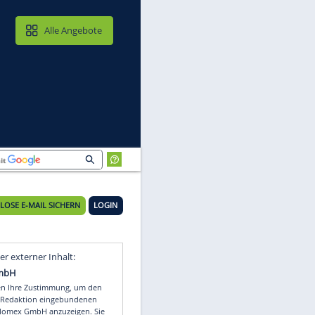
MAIL & CLOUD
Alle Angebote
KOSTENLOSE E-MAIL SICHERN
LOGIN
Video
Empfohlener externer Inhalt: