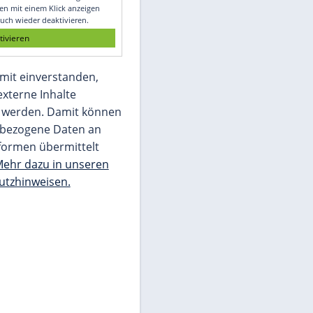
Glomex GmbH
Wir benötigen Ihre Zustimmung, um den
von unserer Redaktion eingebundenen
Inhalt von Glomex GmbH anzuzeigen. Sie
können diesen mit einem Klick anzeigen
lassen und auch wieder deaktivieren.
jetzt aktivieren
Ich bin damit einverstanden,
dass mir externe Inhalte
angezeigt werden. Damit können
personenbezogene Daten an
Drittplattformen übermittelt
werden.
Mehr dazu in unseren
Datenschutzhinweisen.