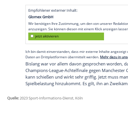
übernächsten Liga-Spiel womöglich wied
zurückgreifen. Wie der
Coach
am
Freitag
Februar
beim
VfL Wolfsburg
wieder im K
Union Berlin (18.30 Uhr/Sky) kommt für
Am
Dienstag
hatte der 25-Jährige nach 
Mannschaftstraining
teilgenommen. "Näc
Dann hat er eine
komplette
Trainingswo
wir ihn auch in Spiele reinschmeißen. Wie
der Cristo ist, den wir kennen, muss ma
Empfohlener externer Inhalt:
Glomex GmbH
Wir benötigen Ihre Zustimmung, um den von un
anzuzeigen. Sie können diesen mit einem Klick a
jetzt aktivieren