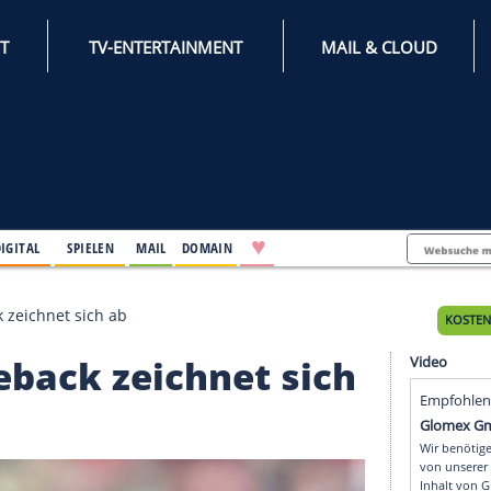
INTERNET
TV-ENTERTAINMENT
♥
IFESTYLE
DIGITAL
SPIELEN
MAIL
DOMAIN
u-Comeback zeichnet sich ab
Comeback zeichnet si