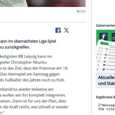
b
B Leipzig kann im übernächsten Liga-Spiel
opher Nkunku zurückgreifen.
ßball-Bundesligisten
RB Leipzig
kann im