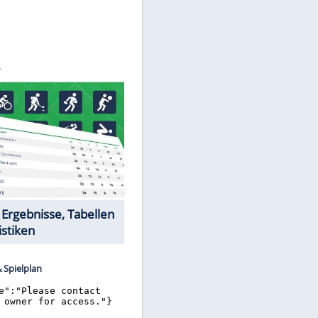
©
SID
Datencenter