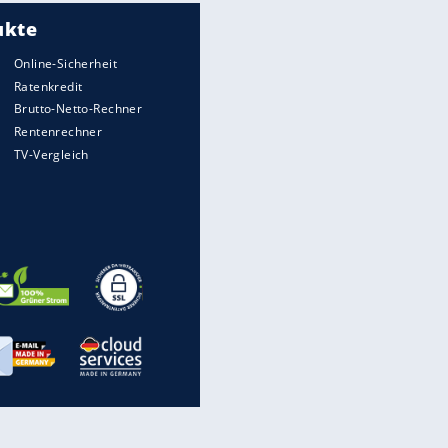
Meistgelesen
Matthäus über Infantino:
"Nicht mehr mein Fußball"
Medien: Infantino ruft FIFA-
Mitarbeiter zu Krisentreffen
Die spektakulärsten Handball-
Bilder
DFB: Ermittlungen im "Fall
Freigang" dauern noch an