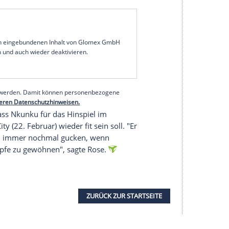
er auf
Starspieler
Christopher Nkunku
mitteilte, sei es das Ziel, dass der Franzose am 18.
ader stehe. Das
Heimspiel
am
Samstag
gegen
Deutschlands
Fußballer
des Jahres noch zu früh.
seinem Außenbandriss wieder teilweise am
hste Woche wollen wir ihn
komplett
integrieren
.
che
in den Beinen. Dann ist für uns der Plan, dass
 lange dann die Kraft reicht, wie schnell er wieder
n dann sehen."
serer Redaktion eingebundenen Inhalt von Glomex GmbH
nzeigen lassen und auch wieder deaktivieren.