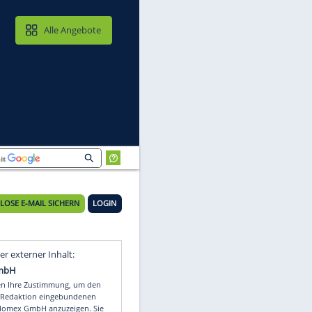
MAIL & CLOUD
Alle Angebote
äfte
KOSTENLOSE E-MAIL SICHERN
LOGIN
ft
Video
Empfohlener externer Inhalt: