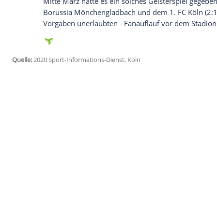
Gefahr für die Gesundheit ihrer Mitgliede
Köln
(SID) - "Es wird wieder zu
Fanzusam
Husgen
, sächsischer Landesvorsitzende
Umschau: "Meine Kolleginnen und Kolle
nachkommen, einschreiten und sich dabei 
begeben, da ein neuer Herd dafür gescha
Die Bundesliga setzt am kommenden Woche
Stadien unter Ausschluss der Fans. Schon
Mitte März hatte es ein solches Geisters
Borussia Mönchengladbach und dem 1.
Vorgaben unerlaubten - Fanauflauf vor
Quelle:
2020 Sport-Informations-Dienst, Köln