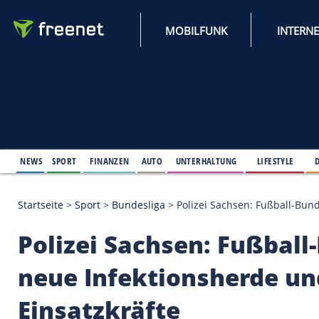
MOBILFUNK
NEWS
SPORT
FINANZEN
AUTO
UNTERHALTUNG
L
Startseite
>
Sport
>
Bundesliga
>
Polizei Sachsen: Fußba
Polizei Sachsen: Fuß