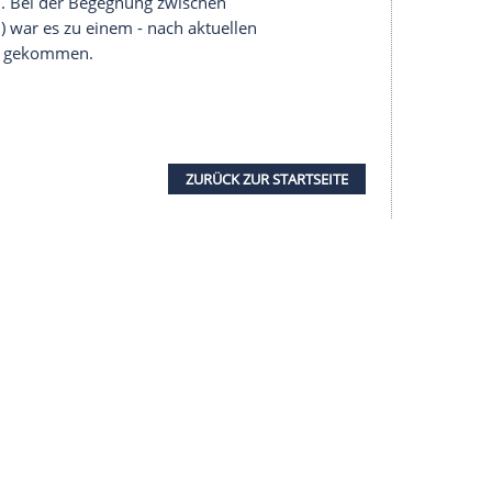
r.
menkünften
vor Stadien kommen", sagte
Hagen
r der Polizeigewerkschaft GdP, dem MDR-Magazin
gen werden daraufhin ihrem Auftrag
selbst in die erhöhte Gefahr einer Infektion
ffen wurde."
nende ihre Saison fort, gespielt wird in leeren
 vor der offiziellen Unterbrechung der Saison
piel gegeben. Bei der Begegnung zwischen
 FC
Köln
(2:1) war es zu einem - nach aktuellen
 dem Stadion gekommen.