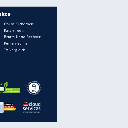
Meistgelesen
"Infanti-No Go":
Pressestimmen zum Verbleib
des FIFA-Chefs
Matthäus über Infantino:
"Nicht mehr mein Fußball"
Times: Infantino bietet WM-
Finale für Unterstützung
Medien: Infantino ruft FIFA-