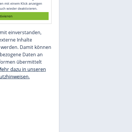
Glomex GmbH
Wir benötigen Ihre Zustimmung, um den
von unserer Redaktion eingebundenen
Inhalt von Glomex GmbH anzuzeigen. Sie
können diesen mit einem Klick anzeigen
lassen und auch wieder deaktivieren.
jetzt aktivieren
Ich bin damit einverstanden,
dass mir externe Inhalte
angezeigt werden. Damit können
personenbezogene Daten an
Drittplattformen übermittelt
werden.
Mehr dazu in unseren
Datenschutzhinweisen.