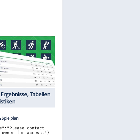
©
SID
Datencenter