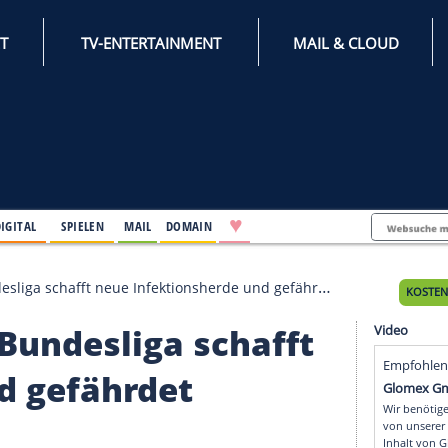
INTERNET
TV-ENTERTAINMENT
♥
IFESTYLE
DIGITAL
SPIELEN
MAIL
DOMAIN
ll-Bundesliga schafft neue Infektionsherde und gefährdet Einsatzkr
ball-Bundesliga schaf