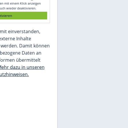
Glomex GmbH
Wir benötigen Ihre Zustimmung, um den
von unserer Redaktion eingebundenen
Inhalt von Glomex GmbH anzuzeigen. Sie
können diesen mit einem Klick anzeigen
lassen und auch wieder deaktivieren.
jetzt aktivieren
Ich bin damit einverstanden,
dass mir externe Inhalte
angezeigt werden. Damit können
personenbezogene Daten an
Drittplattformen übermittelt
werden.
Mehr dazu in unseren
Datenschutzhinweisen.