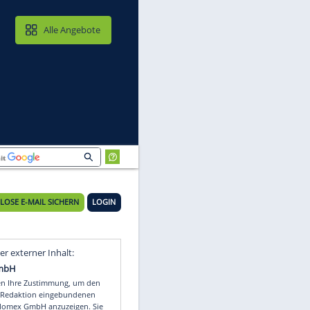
MAIL & CLOUD
Alle Angebote
KOSTENLOSE E-MAIL SICHERN
LOGIN
Video
Empfohlener externer Inhalt: