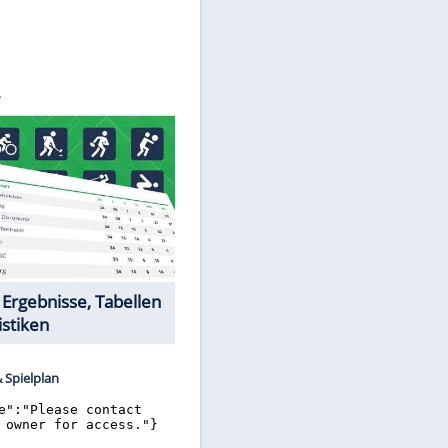
©
SID
Datencenter