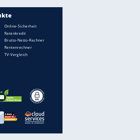
Meistgelesen
"Infanti-No Go":
Pressestimmen zum Verbleib
des FIFA-Chefs
Matthäus über Infantino:
"Nicht mehr mein Fußball"
Times: Infantino bietet WM-
Finale für Unterstützung
Medien: Infantino ruft FIFA-