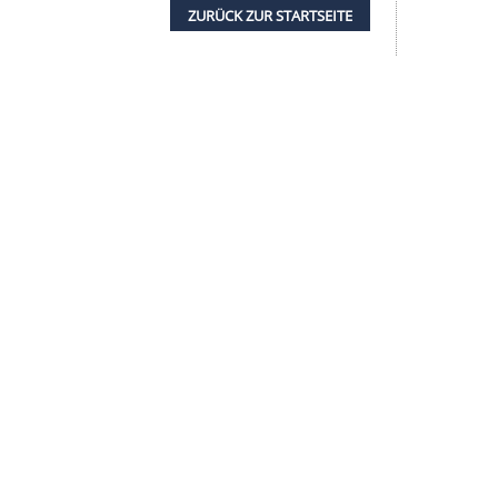
iterzuentwickeln", sagte
Clemens Fritz
, Leiter
er
"sowohl den offensiven als auch den defensiven
de sich "im
Sommer
zusammensetzen" und
n", sagte Fritz. In acht
Ligaspielen
in der
Treffer
für
Lyon
.
ZURÜCK ZUR STARTS