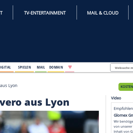
INTERNET
TV-ENTERTAINMENT
♥
IFESTYLE
DIGITAL
SPIELEN
MAIL
DOMAIN
holt Alvero aus Lyon
lt Alvero aus Lyon