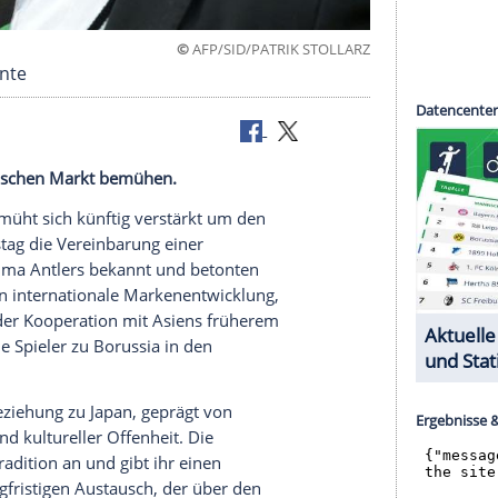
©
AFP/SID/PATRIK ST
 Japan-Talente
um den japanischen Markt bemühen.
ladbach bemüht sich künftig verstärkt um den
n am Dienstag die Vereinbarung einer