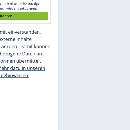
Glomex GmbH
Wir benötigen Ihre Zustimmung, um den
von unserer Redaktion eingebundenen
Inhalt von Glomex GmbH anzuzeigen. Sie
können diesen mit einem Klick anzeigen
lassen und auch wieder deaktivieren.
jetzt aktivieren
Ich bin damit einverstanden,
dass mir externe Inhalte
angezeigt werden. Damit können
personenbezogene Daten an
Drittplattformen übermittelt
werden.
Mehr dazu in unseren
Datenschutzhinweisen.