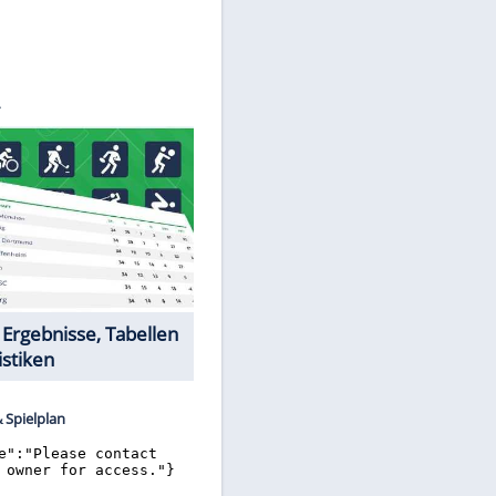
OLLARZ
Datencenter