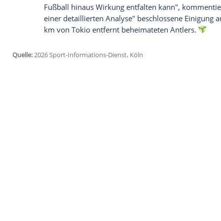
strategischen Partnerschaft mit Rekordm
dabei ihre Hoffnungen auf "Impulse in d
Wissensaustausch und Scouting". Langfri
Champions-League-Sieger sei ein "Weg für
europäischen Fußball".
"Borussia pflegt seit vielen Jahren eine
gegenseitigem Respekt, sportlicher Werts
Partnerschaft mit Kashima Antlers knüpft 
zukunftsorientierten Rahmen. Sie steht f
Fußball hinaus Wirkung entfalten kann",
einer detaillierten Analyse" beschlosse
km von Tokio entfernt beheimateten Antl
Quelle:
2026 Sport-Informations-Dienst, Köln