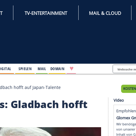
INTERNET
TV-ENTERTAINMENT
♥
IFESTYLE
DIGITAL
SPIELEN
MAIL
DOMAIN
Antlers: Gladbach hofft auf Japan-Talente
tlers: Gladbach hofft