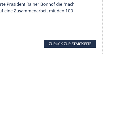
eister Kashima Antlers bekannt und betonten
en Bereichen internationale Markenentwicklung,
stiges Ziel der Kooperation mit Asiens früherem
 japanische Spieler zu Borussia in den
 besondere Beziehung zu Japan, geprägt von
chätzung und kultureller Offenheit. Die
an diese Tradition an und gibt ihr einen
ür einen langfristigen Austausch, der über den
 kommentierte Präsident Rainer Bonhof die "nach
ne Einigung auf eine Zusammenarbeit mit den 100
ers.