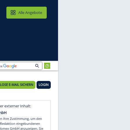
MAIL & CLOUD
Alle Angebote
KOSTENLOSE E-MAIL SICHERN
LOGIN
Video
Empfohlener externer Inhalt: