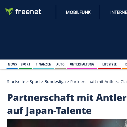
MOBILFUNK
NEWS
SPORT
FINANZEN
AUTO
UNTERHALTUNG
L
Startseite
>
Sport
>
Bundesliga
>
Partnerschaft mit 
Partnerschaft mit An