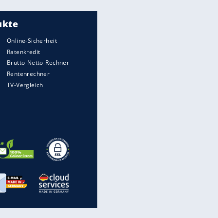
Meistgelesen
"Infanti-No Go":
Pressestimmen zum Verbleib
des FIFA-Chefs
UEFA hält an FIFA-Boykott fest -
CAF hält zu Infantino
Matthäus über Infantino:
"Nicht mehr mein Fußball"
Times: Infantino bietet WM-