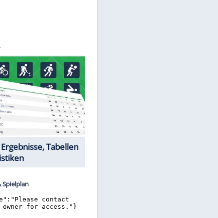
©
SID
Datencenter