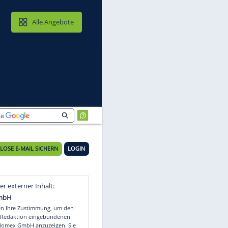
MAIL & CLOUD
Alle Angebote
KOSTENLOSE E-MAIL SICHERN
LOGIN
Video
Empfohlener externer Inhalt: