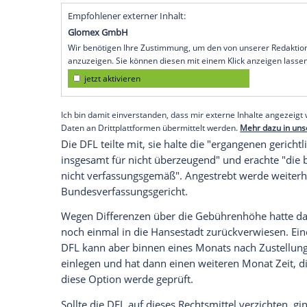
Bremen
(SID) - Empfindliche juristische 
Oberverwaltungsgericht
(
OVG
) der Frei
den
Gebührenbescheid
für ein sogenann
Weserstadion
erneut abgewiesen. Dieses
Wochen nach der mündlichen Verhandlu
Seinerzeit einigten sich die beiden Parte
425.000 Euro auf etwa 386.000 Euro zu s
Urteil des Bundesverwaltungsgerichts (
B
generell das Recht darauf habe, sich zus
Empfohlener externer Inhalt:
Glomex GmbH
Wir benötigen Ihre Zustimmung, um den von un
anzuzeigen. Sie können diesen mit einem Klick a
jetzt aktivieren