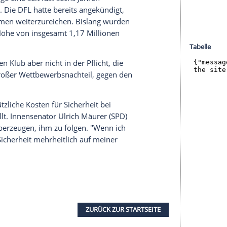
halte angezeigt werden. Damit können personenbezogene
r dazu in unseren Datenschutzhinweisen.
enen gerichtlichen Entscheidungen weiterhin
hte "die betreffende Regelung (...) weiterhin für
rde weiterhin eine Entscheidung durch das
he hatte das
Bundesverwaltungsgericht
den Fall
wiesen. Eine Revision wurde nicht zugelassen. Die
 Zustellung des Urteils Beschwerde beim
BVG
at Zeit, diese zu begründen. Die Liga teilte mit,
ichten, ginge eine seit fast sechs Jahren
ung zu Ende. Die
DFL
hatte bereits angekündigt,
Werder
Bremen
weiterzureichen. Bislang wurden
Gebühren in Höhe von insgesamt 1,17 Millionen