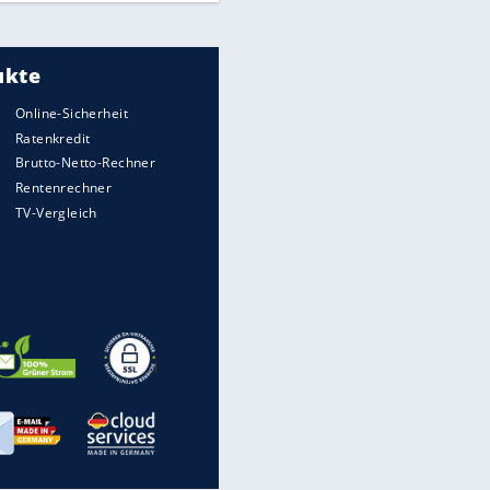
Meistgelesen
"Infanti-No Go":
Pressestimmen zum Verbleib
des FIFA-Chefs
UEFA hält an FIFA-Boykott fest -
CAF hält zu Infantino
Times: Infantino bietet WM-
Finale für Unterstützung
Millionendeal perfekt: