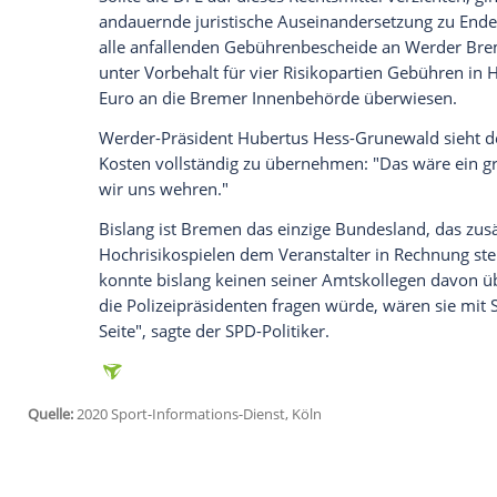
Ich bin damit einverstanden, dass mir externe In
Daten an Drittplattformen übermittelt werden.
Meh
Die
DFL
teilte mit, sie halte die "ergang
insgesamt für nicht überzeugend" und erac
nicht verfassungsgemäß". Angestrebt we
Bundesverfassungsgericht
.
Wegen Differenzen über die Gebührenhö
noch einmal in die Hansestadt zurückver
DFL
kann aber binnen eines Monats nach
einlegen und hat dann einen weiteren Mon
diese Option werde geprüft.
Sollte die
DFL
auf dieses Rechtsmittel verz
andauernde juristische Auseinandersetz
alle anfallenden
Gebührenbescheide
an 
unter Vorbehalt für vier Risikopartien 