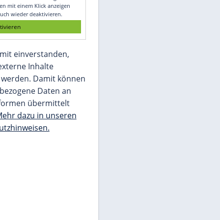
Glomex GmbH
Wir benötigen Ihre Zustimmung, um den
von unserer Redaktion eingebundenen
Inhalt von Glomex GmbH anzuzeigen. Sie
können diesen mit einem Klick anzeigen
lassen und auch wieder deaktivieren.
jetzt aktivieren
Ich bin damit einverstanden,
dass mir externe Inhalte
angezeigt werden. Damit können
personenbezogene Daten an
Drittplattformen übermittelt
werden.
Mehr dazu in unseren
Datenschutzhinweisen.