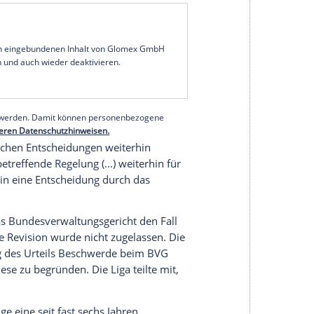
Niederlage für die
Deutsche Fußball Liga
(
DFL
): Das
en Hansestadt
Bremen
hat die Klage der
DFL
gegen
tes
Hochrisikospiel
im April 2015 im
 Urteil wurde am Mittwoch verkündet, zwei
ng.
ien darauf, den
Gebührenbescheid
von rund
enken. Grundsätzlich aber bestätigte das
OVG
ein
VG
) aus dem März 2019, demzufolge das Land
ätzliche Kosten von der
DFL
erstatten zu lassen.
serer Redaktion eingebundenen Inhalt von Glomex GmbH
nzeigen lassen und auch wieder deaktivieren.