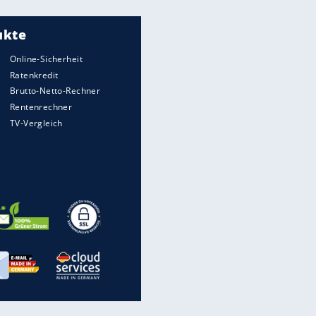
Meistgelesen
"Infanti-No Go":
Pressestimmen zum Verbleib
des FIFA-Chefs
Matthäus über Infantino:
"Nicht mehr mein Fußball"
Times: Infantino bietet WM-
Finale für Unterstützung
UEFA hält an FIFA-Boykott fest -