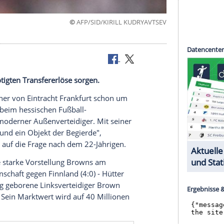
©
AFP/SID/KIRILL KUDRY
uss
ür die benötigten Transfererlöse sorgen.
d neue Trainer von Eintracht Frankfurt schon um
niel Brown beim hessischen Fußball-