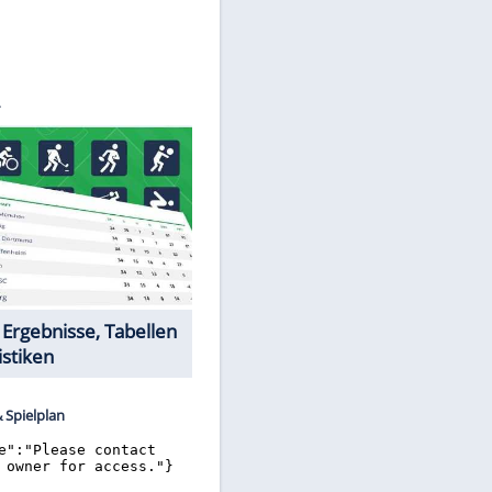
AVTSEV
Datencenter