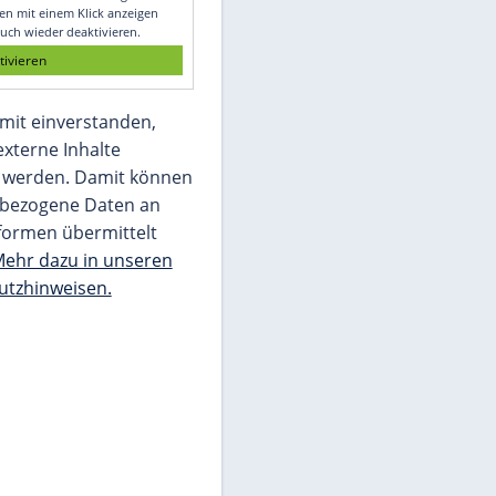
Glomex GmbH
Wir benötigen Ihre Zustimmung, um den
von unserer Redaktion eingebundenen
Inhalt von Glomex GmbH anzuzeigen. Sie
können diesen mit einem Klick anzeigen
lassen und auch wieder deaktivieren.
jetzt aktivieren
Ich bin damit einverstanden,
dass mir externe Inhalte
angezeigt werden. Damit können
personenbezogene Daten an
Drittplattformen übermittelt
werden.
Mehr dazu in unseren
Datenschutzhinweisen.