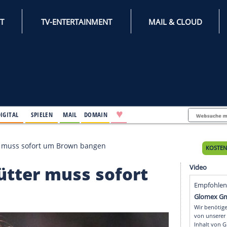
INTERNET
TV-ENTERTAINMENT
♥
IFESTYLE
DIGITAL
SPIELEN
MAIL
DOMAIN
rde": Hütter muss sofort um Brown bangen
e": Hütter muss sofort