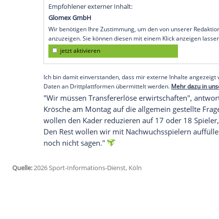
Bundesligisten bangen. "Er ist ein toller
Schnelligkeit ist er wie geschaffen für g
antwortete Hütter bei seiner Vorstellun
Grund für das Interesse der Medienvertr
Sonntag im Länderspiel der deutschen Na
hat die Partie allerdings nicht verfolgt.
steht noch vier Jahre bei der Eintracht u
Euro taxiert.
Empfohlener externer Inhalt:
Glomex GmbH
Wir benötigen Ihre Zustimmung, um den von un
anzuzeigen. Sie können diesen mit einem Klick a
jetzt aktivieren