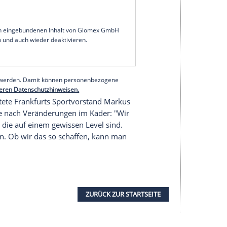
 Spieler, ein moderner Außenverteidiger. Mit seiner
roße Vereine und ein Objekt der Begierde",
g am Montag auf die Frage nach dem 22-Jährigen.
eter war die starke Vorstellung Browns am
tionalmannschaft gegen Finnland (4:0) - Hütter
 Der in Amberg geborene Linksverteidiger Brown
nter Vertrag. Sein Marktwert wird auf 40 Millionen
serer Redaktion eingebundenen Inhalt von Glomex GmbH
nzeigen lassen und auch wieder deaktivieren.