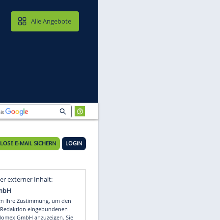
MAIL & CLOUD
Alle Angebote
KOSTENLOSE E-MAIL SICHERN
LOGIN
Video
Empfohlener externer Inhalt: