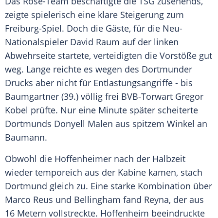
Das Rose-Team beschäftigte die TSG zusehends,
zeigte spielerisch eine klare Steigerung zum
Freiburg-Spiel. Doch die Gäste, für die Neu-
Nationalspieler
David Raum
auf der linken
Abwehrseite startete, verteidigten die Vorstöße gut
weg. Lange reichte es wegen des Dortmunder
Drucks aber nicht für Entlastungsangriffe - bis
Baumgartner
(39.) völlig frei BVB-Torwart
Gregor
Kobel
prüfte. Nur eine Minute später scheiterte
Dortmunds
Donyell Malen
aus spitzem Winkel an
Baumann
.
Obwohl die Hoffenheimer nach der Halbzeit
wieder temporeich aus der Kabine kamen, stach
Dortmund
gleich zu. Eine starke Kombination über
Marco Reus
und
Bellingham
fand
Reyna
, der aus
16 Metern vollstreckte.
Hoffenheim
beeindruckte