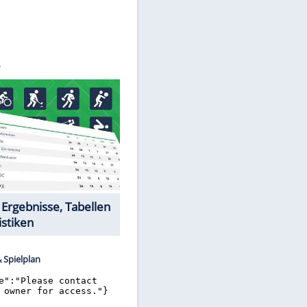
©
SID
Datencenter