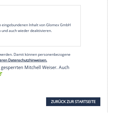
knüpfen, was wir gegen Leverkusen defensiv
wiederholen, sind wir selbstbewusst, das Spiel zu
Borussia Mönchengladbach
am
Samstag
(15.30
g, gerade, wenn man lange darauf warten musste",
wisse Energie, aber wichtig ist, dass du einfach
cher." Vor dem
Überraschungssieg
bei den
spiele
in
Serie
verloren - unter anderem das DFB-
nia Bielefeld
.
serer Redaktion eingebundenen Inhalt von Glomex GmbH
nzeigen lassen und auch wieder deaktivieren.