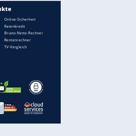
Meistgelesen
Matthäus über Infantino:
"Nicht mehr mein Fußball"
Medien: Infantino ruft FIFA-
Mitarbeiter zu Krisentreffen
Die spektakulärsten Handball-
Bilder
DFB: Ermittlungen im "Fall
Freigang" dauern noch an