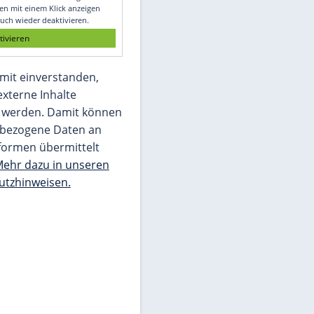
Glomex GmbH
Wir benötigen Ihre Zustimmung, um den
von unserer Redaktion eingebundenen
Inhalt von Glomex GmbH anzuzeigen. Sie
können diesen mit einem Klick anzeigen
lassen und auch wieder deaktivieren.
jetzt aktivieren
Ich bin damit einverstanden,
dass mir externe Inhalte
angezeigt werden. Damit können
personenbezogene Daten an
Drittplattformen übermittelt
werden.
Mehr dazu in unseren
Datenschutzhinweisen.