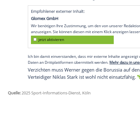
mitnehmen. "Wir versuchen, an das anzu
gezeigt haben. Wenn wir unsere
Leistung
gewinnen", sagte er vor der Partie gegen
Uhr/Sky).
"Erfolgserlebnisse sind natürlich wichti
ergänzte Werner: "Jeder
Sieg
bringt dir ge
deine Arbeit machst. Es wird nicht einfa
Leverkusenern hatte Werder fünf
Pflicht
Pokal-Viertelfinale beim
Drittligisten
Armi
Empfohlener externer Inhalt:
Glomex GmbH
Wir benötigen Ihre Zustimmung, um den von un
anzuzeigen. Sie können diesen mit einem Klick a
jetzt aktivieren