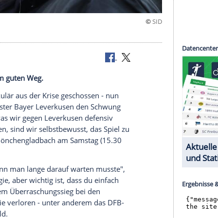
en
er auf einem guten Weg.
men
spektakulär aus der Krise geschossen - nun
olg bei
Meister
Bayer Leverkusen
den Schwung