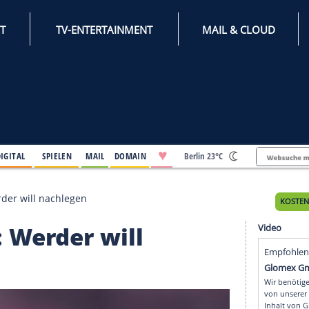
INTERNET
TV-ENTERTAINMENT
♥
IFESTYLE
DIGITAL
SPIELEN
MAIL
DOMAIN
Berli
ister: Werder will nachlegen
ter: Werder will