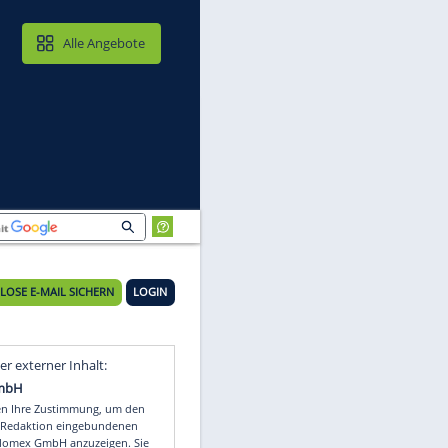
MAIL & CLOUD
Alle Angebote
n
23°C
KOSTENLOSE E-MAIL SICHERN
LOGIN
Video
Empfohlener externer Inhalt: