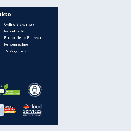
Meistgelesen
"Infanti-No Go":
Pressestimmen zum Verbleib
des FIFA-Chefs
UEFA hält an FIFA-Boykott fest -
CAF hält zu Infantino
Matthäus über Infantino:
"Nicht mehr mein Fußball"
Times: Infantino bietet WM-