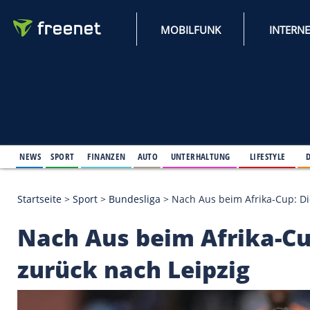
MOBILFUNK
NEWS
SPORT
FINANZEN
AUTO
UNTERHALTUNG
L
Startseite
>
Sport
>
Bundesliga
>
Nach Aus beim Afr
Nach Aus beim Afrik