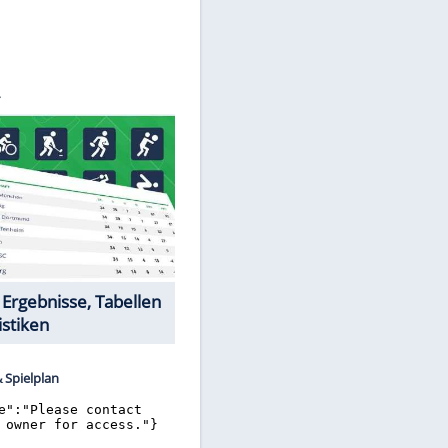
K FIFE
Datencenter