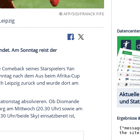
©
AFP/SID/FRANC
ück nach Leipzig
omande beendet. Am Sonntag reist der
 das baldige Comeback seines Starspielers Yan