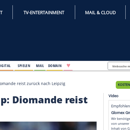
INTERNET
TV-ENTERTAINMENT
♥
IFESTYLE
DIGITAL
SPIELEN
MAIL
DOMAIN
ika-Cup: Diomande reist zurück nach Leipzig
a-Cup: Diomande reis