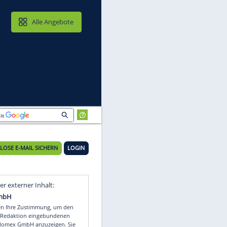
MAIL & CLOUD
Alle Angebote
KOSTENLOSE E-MAIL SICHERN
LOGIN
t
Video
Empfohlener externer Inhalt: