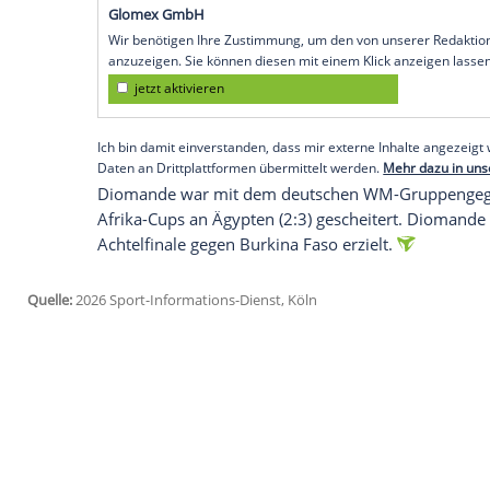
Diomande hoffen. Der Offensivspieler k
mit Titelverteidiger Elfenbeinküste (Côte
späten Abend erwartet.
Der 19-Jährige soll am Montag zunächst
für die kommenden Heimspiele gegen de
Samstag gegen Rekordmeister Bayern Münc
bleibt abzuwarten.
Empfohlener externer Inhalt:
Glomex GmbH
Wir benötigen Ihre Zustimmung, um den von un
anzuzeigen. Sie können diesen mit einem Klick a
jetzt aktivieren
Ich bin damit einverstanden, dass mir externe In