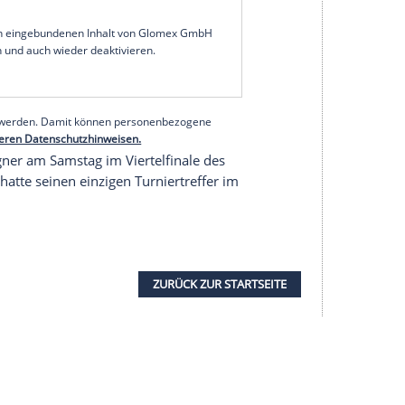
ehrte am Sonntag nach dem Aus beim Afrika-Cup
 d'Ivoire) nach Leipzig zurück und wurde dort am
 ein Regenerationstag absolvieren. Ob Diomande
n SC Freiburg am Mittwoch (20.30 Uhr) sowie am
hen (18.30 Uhr/beide Sky) einsatzbereit ist,
serer Redaktion eingebundenen Inhalt von Glomex GmbH
nzeigen lassen und auch wieder deaktivieren.
halte angezeigt werden. Damit können personenbezogene