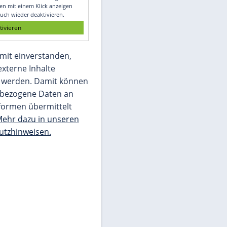
Glomex GmbH
Wir benötigen Ihre Zustimmung, um den
von unserer Redaktion eingebundenen
Inhalt von Glomex GmbH anzuzeigen. Sie
können diesen mit einem Klick anzeigen
lassen und auch wieder deaktivieren.
jetzt aktivieren
Ich bin damit einverstanden,
dass mir externe Inhalte
angezeigt werden. Damit können
personenbezogene Daten an
Drittplattformen übermittelt
werden.
Mehr dazu in unseren
Datenschutzhinweisen.