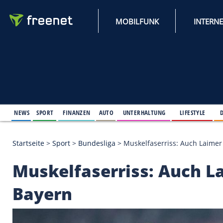
MOBILFUNK
NEWS
SPORT
FINANZEN
AUTO
UNTERHALTUNG
L
Startseite
>
Sport
>
Bundesliga
>
Muskelfaserriss: 
Muskelfaserriss: Au