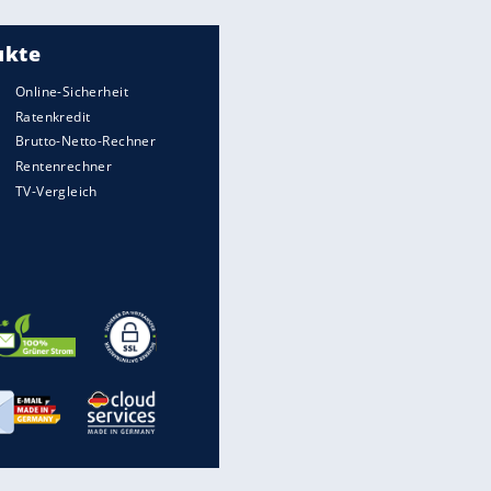
Meistgelesen
Matthäus über Infantino:
"Nicht mehr mein Fußball"
Times: Infantino bietet WM-
Finale für Unterstützung
"Infanti-No Go":
Pressestimmen zum Verbleib
des FIFA-Chefs
Medien: Infantino ruft FIFA-