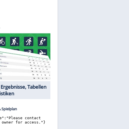
M.i.S.
Datencenter