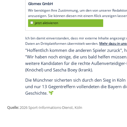
Laimer verzichten. Der 28 Jahre alte Öst
beim 1. FC Köln (3:1) am Mittwoch "einen
Münchner mitteilten. Eine genaue Angabe 
Für die Münchner ist es der nächste schm
Außenverteidigerposition. Auch der Kroat
Kapselbandverletzung im rechten Sprungg
Wolfsburg am Sonntag erlitten hatte, pau
Empfohlener externer Inhalt:
Glomex GmbH
Wir benötigen Ihre Zustimmung, um den von un
anzuzeigen. Sie können diesen mit einem Klick a
jetzt aktivieren
Ich bin damit einverstanden, dass mir externe In