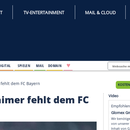
INTERNET
TV-ENTERTAINMENT
♥
IFESTYLE
DIGITAL
SPIELEN
MAIL
DOMAIN
Auch Laimer fehlt dem FC Bayern
ch Laimer fehlt dem F