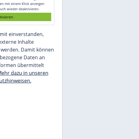
Glomex GmbH
Wir benötigen Ihre Zustimmung, um den
von unserer Redaktion eingebundenen
Inhalt von Glomex GmbH anzuzeigen. Sie
können diesen mit einem Klick anzeigen
lassen und auch wieder deaktivieren.
jetzt aktivieren
Ich bin damit einverstanden,
dass mir externe Inhalte
angezeigt werden. Damit können
personenbezogene Daten an
Drittplattformen übermittelt
werden.
Mehr dazu in unseren
Datenschutzhinweisen.