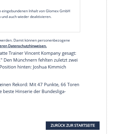
erreicher zog sich im Bundesliga-Auswärtsspiel
 Muskelfaserriss in der linken Wade" zu, wie die
zur Ausfallzeit machte der Klub nicht.
erzhafte Verlust auf der
e Josip Stanisic muss aufgrund einer
elenk, die er beim 8:1-Sieg gegen den VfL
sieren.
serer Redaktion eingebundenen Inhalt von Glomex GmbH
nzeigen lassen und auch wieder deaktivieren.
halte angezeigt werden. Damit können personenbezogene