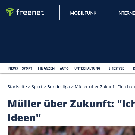
MOBILFUNK
NEWS
SPORT
FINANZEN
AUTO
UNTERHALTUNG
L
Startseite
>
Sport
>
Bundesliga
>
Müller über Zukunf
Müller über Zukunft: