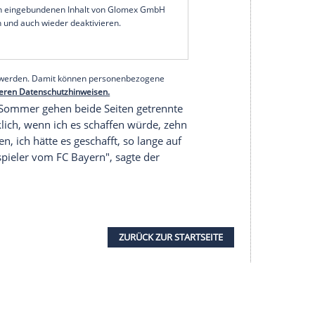
 Wir halten es spannend. Ich glaube, die nächsten
ährige bei Sky.
de Klub-WM (14.
Juni
bis 13. Juli) spielen, bei der
aufen wird. "Das wird eine spannende Erfahrung.
ch habe noch keine komplette Strategie. Ich war
 meine einzige Idee und das machen wir", sagte er.
serer Redaktion eingebundenen Inhalt von Glomex GmbH
nzeigen lassen und auch wieder deaktivieren.
halte angezeigt werden. Damit können personenbezogene
r dazu in unseren Datenschutzhinweisen.