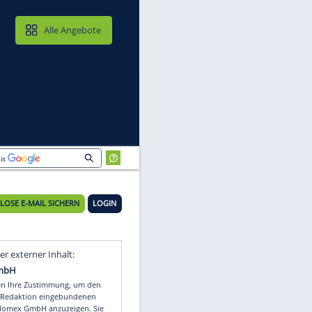
MAIL & CLOUD
Alle Angebote
KOSTENLOSE E-MAIL SICHERN
LOGIN
Video
Empfohlener externer Inhalt: