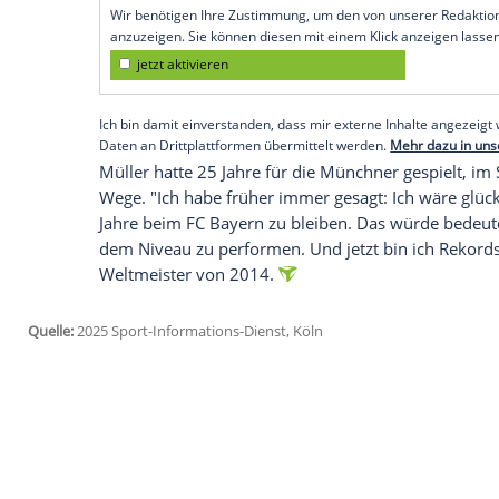
Konkretes, aber ich habe natürlich Ideen.
Wochen werden es zeigen", sagte der 35-J
Eine wichtige Rolle könnte die anstehen
Müller ein letztes Mal für die
Bayern
aufl
Klar, höre ich mich auch in den
USA
um. I
nie der Typ, der gesagt hat: Das ist jetzt
Empfohlener externer Inhalt:
Glomex GmbH
Wir benötigen Ihre Zustimmung, um den von un
anzuzeigen. Sie können diesen mit einem Klick a
jetzt aktivieren
Ich bin damit einverstanden, dass mir externe In
Daten an Drittplattformen übermittelt werden.
Meh