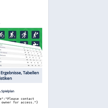
©
SID
Datencenter