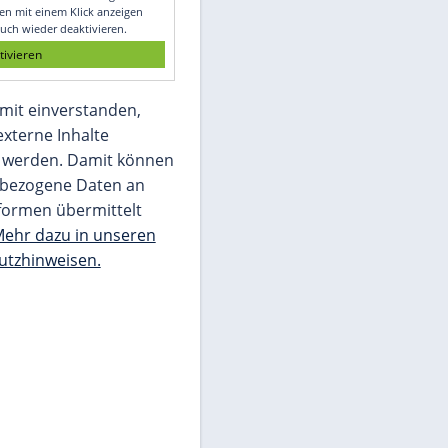
Glomex GmbH
Wir benötigen Ihre Zustimmung, um den
von unserer Redaktion eingebundenen
Inhalt von Glomex GmbH anzuzeigen. Sie
können diesen mit einem Klick anzeigen
lassen und auch wieder deaktivieren.
jetzt aktivieren
Ich bin damit einverstanden,
dass mir externe Inhalte
angezeigt werden. Damit können
personenbezogene Daten an
Drittplattformen übermittelt
werden.
Mehr dazu in unseren
Datenschutzhinweisen.