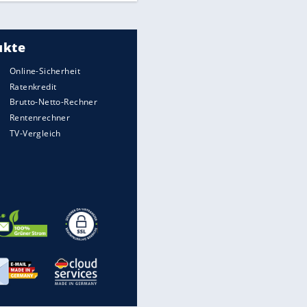
Meistgelesen
"Infanti-No Go":
Pressestimmen zum Verbleib
des FIFA-Chefs
UEFA hält an FIFA-Boykott fest -
CAF hält zu Infantino
Times: Infantino bietet WM-
Finale für Unterstützung
Medien: Infantino ruft FIFA-