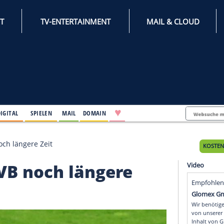
INTERNET
TV-ENTERTAINMENT
♥
IFESTYLE
DIGITAL
SPIELEN
MAIL
DOMAIN
 dem BVB noch längere Zeit
em BVB noch längere