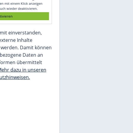
Glomex GmbH
Wir benötigen Ihre Zustimmung, um den
von unserer Redaktion eingebundenen
Inhalt von Glomex GmbH anzuzeigen. Sie
können diesen mit einem Klick anzeigen
lassen und auch wieder deaktivieren.
jetzt aktivieren
Ich bin damit einverstanden,
dass mir externe Inhalte
angezeigt werden. Damit können
personenbezogene Daten an
Drittplattformen übermittelt
werden.
Mehr dazu in unseren
Datenschutzhinweisen.