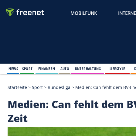
MOBILFUNK
NEWS
SPORT
FINANZEN
AUTO
UNTERHALTUNG
L
Startseite
>
Sport
>
Bundesliga
>
Medien: Can fehlt
Medien: Can fehlt d