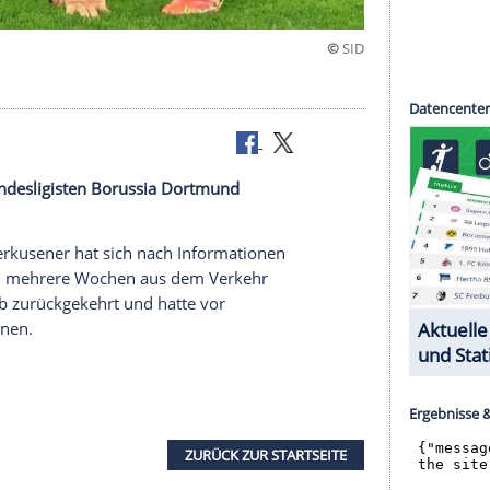
eht dem Bundesligisten
Borussia Dortmund
gung.