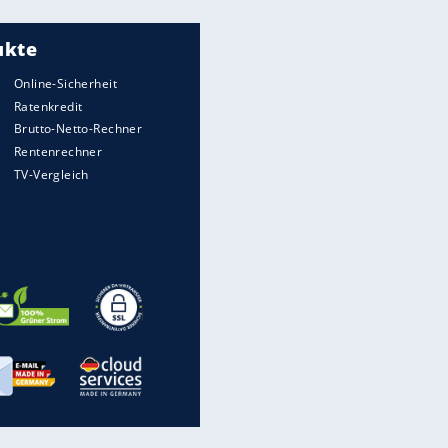
Meistgelesen
"Infanti-No Go":
Pressestimmen zum Verbleib
des FIFA-Chefs
Matthäus über Infantino:
"Nicht mehr mein Fußball"
Times: Infantino bietet WM-
Finale für Unterstützung
Medien: Infantino ruft FIFA-