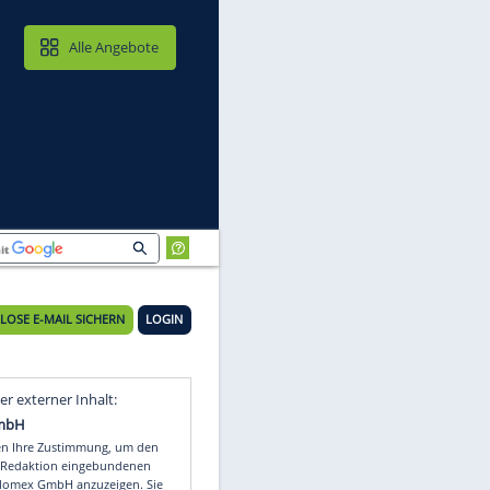
MAIL & CLOUD
Alle Angebote
KOSTENLOSE E-MAIL SICHERN
LOGIN
Video
Empfohlener externer Inhalt: