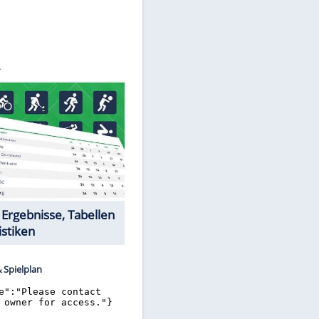
©
SID
Datencenter