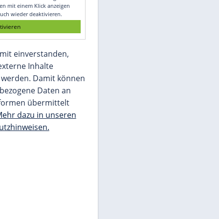
Glomex GmbH
Wir benötigen Ihre Zustimmung, um den
von unserer Redaktion eingebundenen
Inhalt von Glomex GmbH anzuzeigen. Sie
können diesen mit einem Klick anzeigen
lassen und auch wieder deaktivieren.
jetzt aktivieren
Ich bin damit einverstanden,
dass mir externe Inhalte
angezeigt werden. Damit können
personenbezogene Daten an
Drittplattformen übermittelt
werden.
Mehr dazu in unseren
Datenschutzhinweisen.