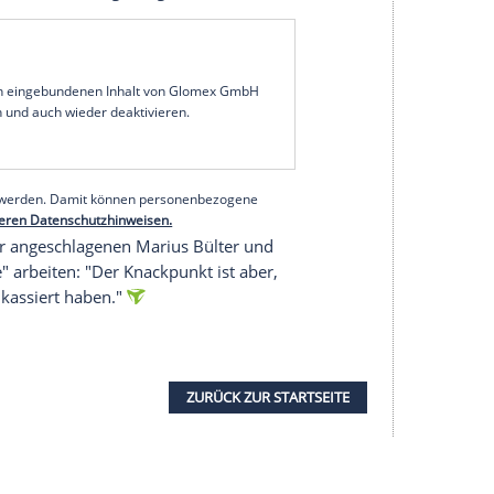
ig bin. Ich spüre eine enge Bindung zu meinen
gen", sagte Matarazzo vor dem
Punktspiel
am
ky): "Ich bin weiter in der Lage, mit der
en auf einen
Sieg
. Die Kritik an der
Spielweise
des
den zuletzt immer lauter. Davon will sich der
ch spüre in jedem Spiel den
Druck
. Die Situation
m Donnerstag: "Es ist aber nicht gewinnbringend,
ann ist man nicht handlungsfähig."
serer Redaktion eingebundenen Inhalt von Glomex GmbH
nzeigen lassen und auch wieder deaktivieren.