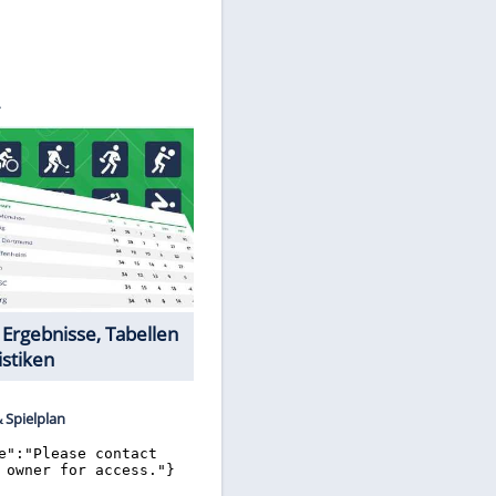
©
SID
Datencenter