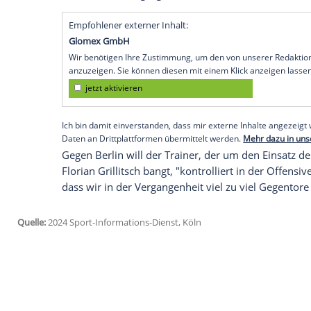
gefährdet. "Ich weiß, dass ich hier richt
Spielern. Ich muss mich nicht rechtferti
Samstag
gegen
Union
Berlin (15.30 Uhr/S
Mannschaft zu arbeiten."
Die Kraichgauer warten seit sieben Spiel
Teams und an der
Taktik
des
Trainers
wur
Coach
aber nicht beeindrucken lassen. "I
ist mir auch bewusst", sagte Matarazzo a
den
Druck
im
Tagesgeschäft
zu fühlen. D
Empfohlener externer Inhalt:
Glomex GmbH
Wir benötigen Ihre Zustimmung, um den von un
anzuzeigen. Sie können diesen mit einem Klick a
jetzt aktivieren