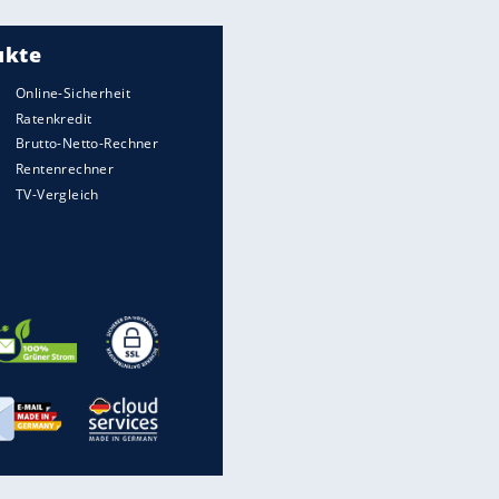
Meistgelesen
"Infanti-No Go":
Pressestimmen zum Verbleib
des FIFA-Chefs
UEFA hält an FIFA-Boykott fest -
CAF hält zu Infantino
Matthäus über Infantino:
"Nicht mehr mein Fußball"
Times: Infantino bietet WM-