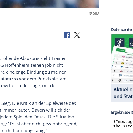
"
fährdet.
über eine drohende
Ablösung
sieht
Trainer
sligisten
TSG Hoffenheim
seinen Job nicht