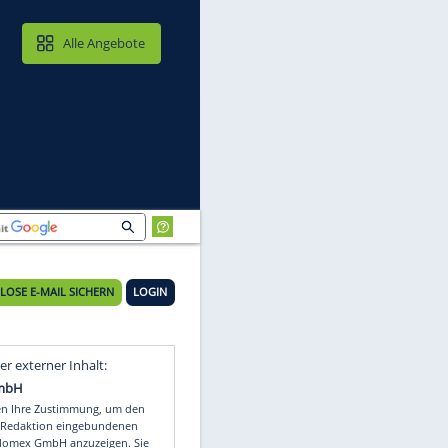
MAIL & CLOUD
Alle Angebote
KOSTENLOSE E-MAIL SICHERN
LOGIN
Video
Empfohlener externer Inhalt: