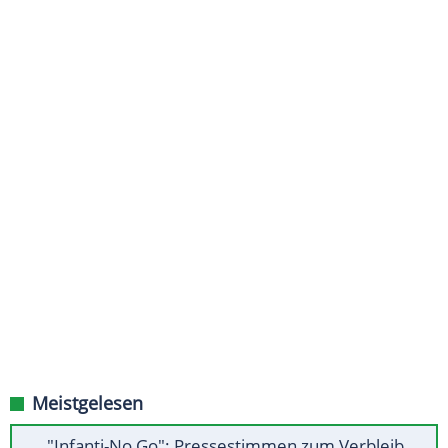
Meistgelesen
"Infanti-No Go": Pressestimmen zum Verbleib