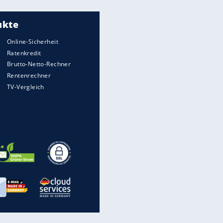
Meistgelesen
"Infanti-No Go":
Pressestimmen zum Verbleib
des FIFA-Chefs
UEFA hält an FIFA-Boykott fest -
CAF hält zu Infantino
Matthäus über Infantino:
"Nicht mehr mein Fußball"
Times: Infantino bietet WM-