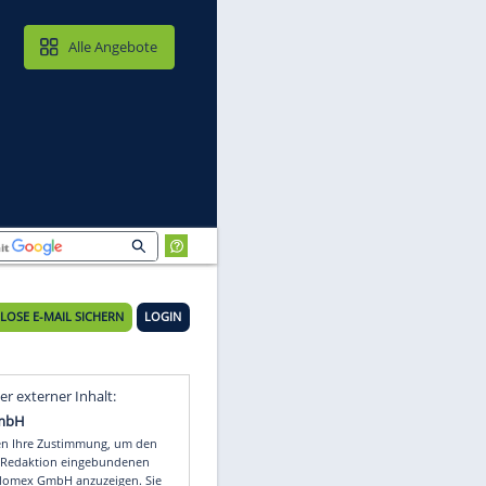
MAIL & CLOUD
Alle Angebote
KOSTENLOSE E-MAIL SICHERN
LOGIN
Video
Empfohlener externer Inhalt: