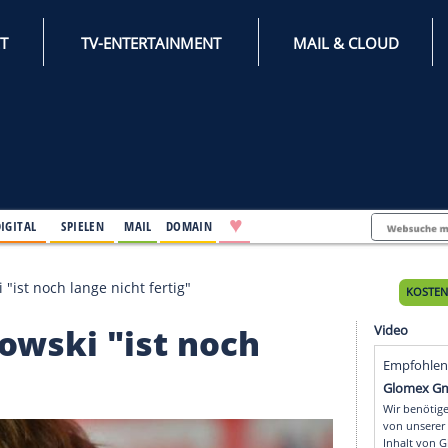
INTERNET
TV-ENTERTAINMENT
♥
IFESTYLE
DIGITAL
SPIELEN
MAIL
DOMAIN
wandowski "ist noch lange nicht fertig"
wandowski "ist noch