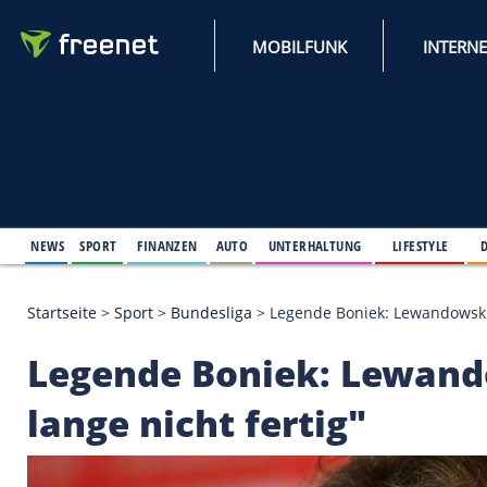
MOBILFUNK
NEWS
SPORT
FINANZEN
AUTO
UNTERHALTUNG
L
Startseite
>
Sport
>
Bundesliga
>
Legende Boniek: Le
Legende Boniek: Le