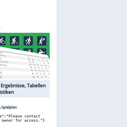
©
SID
Datencenter