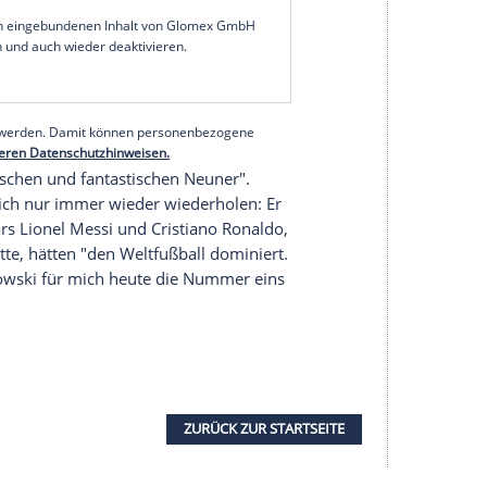
cht fertig! Er hat mit Sicherheit noch zwei, drei
polnischen Fußballverbandes (64) der
halb "nicht wundern", wenn
Lewandowski
in der
n überträfe". Aktuell steht der
bei 251 Treffern und ist damit Dritter in der
Gerd Müller
(365) und
Klaus Fischer
(268).
serer Redaktion eingebundenen Inhalt von Glomex GmbH
nzeigen lassen und auch wieder deaktivieren.
halte angezeigt werden. Damit können personenbezogene
r dazu in unseren Datenschutzhinweisen.