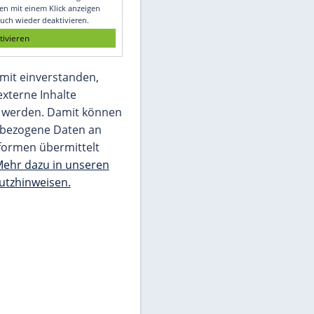
Glomex GmbH
Wir benötigen Ihre Zustimmung, um den
von unserer Redaktion eingebundenen
Inhalt von Glomex GmbH anzuzeigen. Sie
können diesen mit einem Klick anzeigen
lassen und auch wieder deaktivieren.
jetzt aktivieren
Ich bin damit einverstanden,
dass mir externe Inhalte
angezeigt werden. Damit können
personenbezogene Daten an
Drittplattformen übermittelt
werden.
Mehr dazu in unseren
Datenschutzhinweisen.