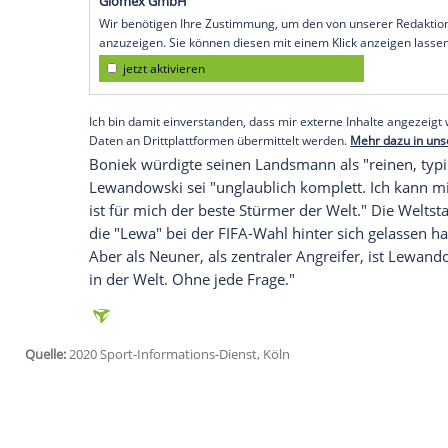
München
(SID) - "
Robert
ist noch lange ni
Jahre vor sich", sagte der Präsident des 
Süddeutschen Zeitung
.
Der WM-Dritte von 1982 würde sich des
Bundesliga "sogar die Marke von 300 Tore
Ausnahmestürmer von
Bayern München
"ewigen" Schützenliste hinter "Bomber"
Empfohlener externer Inhalt:
Glomex GmbH
Wir benötigen Ihre Zustimmung, um den von un
anzuzeigen. Sie können diesen mit einem Klick a
jetzt aktivieren
Ich bin damit einverstanden, dass mir externe In
Daten an Drittplattformen übermittelt werden.
Meh