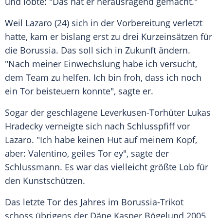
und lobte: "Das hat er herausragend gemacht."
Weil
Lazaro
(24) sich in der Vorbereitung verletzt
hatte, kam er bislang erst zu drei Kurzeinsätzen für
die Borussia. Das soll sich in Zukunft ändern.
"Nach meiner Einwechslung habe ich versucht,
dem Team zu helfen. Ich bin froh, dass ich noch
ein
Tor
beisteuern konnte", sagte er.
Sogar der geschlagene Leverkusen-Torhüter Lukas
Hradecky verneigte sich nach Schlusspfiff vor
Lazaro
. "Ich habe keinen Hut auf meinem Kopf,
aber:
Valentino
, geiles
Tor ey
", sagte der
Schlussmann. Es war das vielleicht größte Lob für
den Kunstschützen.
Das letzte
Tor
des Jahres im Borussia-Trikot
schoss übrigens der Däne Kasper Bögelund 2005.