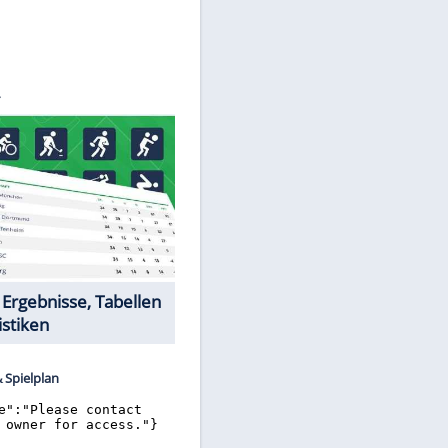
©
SID
Datencenter