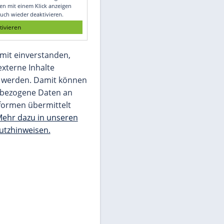
Glomex GmbH
Wir benötigen Ihre Zustimmung, um den
von unserer Redaktion eingebundenen
Inhalt von Glomex GmbH anzuzeigen. Sie
können diesen mit einem Klick anzeigen
lassen und auch wieder deaktivieren.
jetzt aktivieren
Ich bin damit einverstanden,
dass mir externe Inhalte
angezeigt werden. Damit können
personenbezogene Daten an
Drittplattformen übermittelt
werden.
Mehr dazu in unseren
Datenschutzhinweisen.