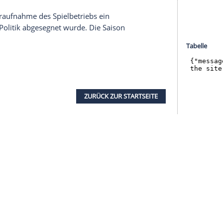
halte angezeigt werden. Damit können personenbezogene
r dazu in unseren Datenschutzhinweisen.
tionslage" zum Saisonstart im September mit
 man dann "einen kleineren Teil der Zuschauer ins
Dienstag.
nen. Für das mehr als 80.000 Zuschauer fassende
"deutlich weniger als der Hälfte" der Fans.
htet der Vize-Meister zunächst auf den Verkauf von
wickelnden Infektionsgeschehens glaubt
Watzke
 Lösung geben wird". Man werde sich in einem
r der Wiederaufnahme des Spielbetriebs ein
as von der Politik abgesegnet wurde. Die Saison