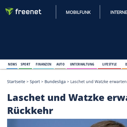
MOBILFUNK
NEWS
SPORT
FINANZEN
AUTO
UNTERHALTUNG
L
Startseite
>
Sport
>
Bundesliga
>
Laschet und Watz
Laschet und Watzke