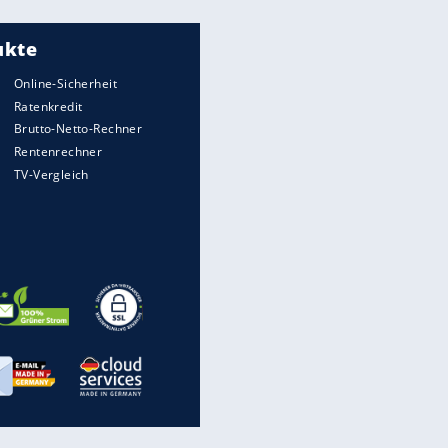
Meistgelesen
"Infanti-No Go":
Pressestimmen zum Verbleib
des FIFA-Chefs
UEFA hält an FIFA-Boykott fest -
CAF hält zu Infantino
Matthäus über Infantino:
"Nicht mehr mein Fußball"
Times: Infantino bietet WM-