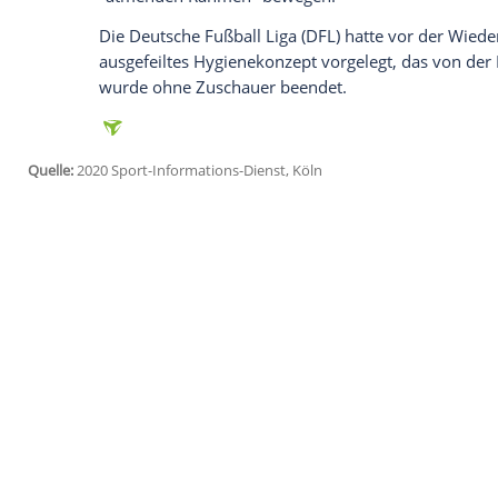
Ich bin damit einverstanden, dass mir externe In
Daten an Drittplattformen übermittelt werden.
Meh
Watzke
rechnet bei einer "stabilen Infek
Zuschauern. Er sei "hoffnungsfroh", dass
Stadion bekommen werde", sagte er am 
Eine Zahl wollte der BVB-Boss nicht nen
Stadion in
Dortmund
rechnet er aber mit 
Angesichts der unklaren Situation verzic
Dauerkarten.
Angesichts des sich unterschiedlich ent
nicht, "dass es eine bundeseinheitliche
"atmenden Rahmen" bewegen.
Die Deutsche Fußball Liga (DFL) hatte vo
ausgefeiltes Hygienekonzept vorgelegt, d