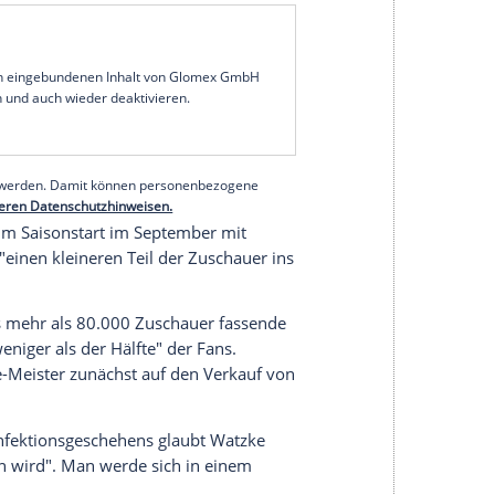
t
Armin Laschet
(
CDU
) und
Borussia Dortmunds
warten die Rückkehr von Zuschauern bei
taltungen in der Halle kann es weiterhin nicht
seldorf
: "Die Bundesliga ist etwas anderes, weil
gelungen eingehalten werden können."
egeben. "Wir brauchen da einen Konsens der 16
n Konzept der Liga brauchen, wie das überhaupt
erpräsidentenkonferenz sei zuletzt "keine
serer Redaktion eingebundenen Inhalt von Glomex GmbH
nzeigen lassen und auch wieder deaktivieren.