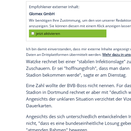
Düsseldorf
(SID) - NRW-Ministerpräsiden
Geschäftsführer
Hans-Joachim Watzke
er
Bundesliga-Spielen. "Richtige Großverans
geben", sagte
Laschet
am Dienstag in
Düs
sie draußen stattfindet und Abstandsre
Allerdings seien mehrere Bedingungen g
Länder. Erst mal wird es aber wieder ei
gehen soll", sagte
Laschet
. In der Minist
Entscheidung gefällt worden".
Empfohlener externer Inhalt:
Glomex GmbH
Wir benötigen Ihre Zustimmung, um den von un
anzuzeigen. Sie können diesen mit einem Klick a
jetzt aktivieren