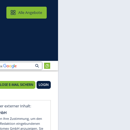
MAIL & CLOUD
Alle Angebote
KOSTENLOSE E-MAIL SICHERN
LOGIN
Video
Empfohlener externer Inhalt: