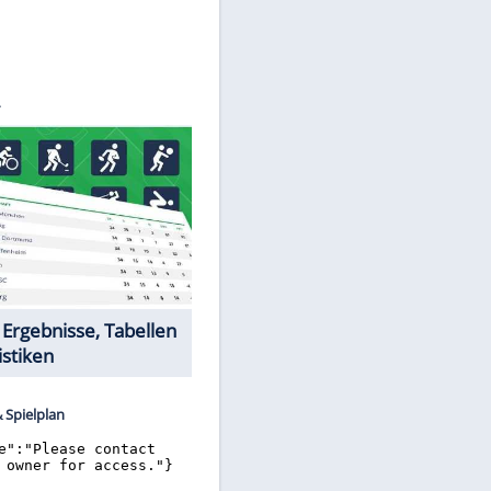
©
SID
Datencenter