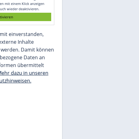
Glomex GmbH
Wir benötigen Ihre Zustimmung, um den
von unserer Redaktion eingebundenen
Inhalt von Glomex GmbH anzuzeigen. Sie
können diesen mit einem Klick anzeigen
lassen und auch wieder deaktivieren.
jetzt aktivieren
Ich bin damit einverstanden,
dass mir externe Inhalte
angezeigt werden. Damit können
personenbezogene Daten an
Drittplattformen übermittelt
werden.
Mehr dazu in unseren
Datenschutzhinweisen.