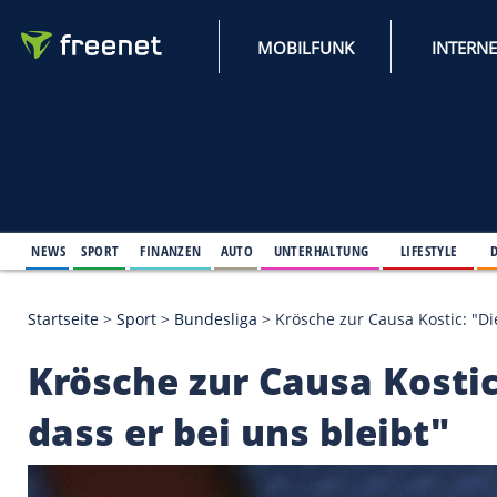
MOBILFUNK
NEWS
SPORT
FINANZEN
AUTO
UNTERHALTUNG
L
Startseite
>
Sport
>
Bundesliga
>
Krösche zur Causa 
Krösche zur Causa Ko