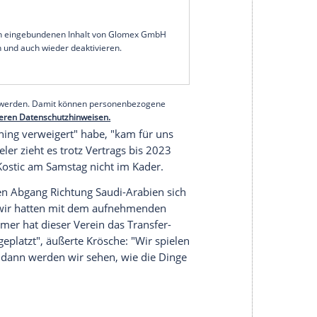
ösche
vom Fußball-Bundesligisten
Eintracht
nach dessen
Trainingsboykott
gerügt - und dem
Das sind Dinge, die wir nicht akzeptieren können.
l für
Frankfurt
geleistet hat. Aber auch
Frankfurt
dem Spiel bei
Arminia Bielefeld
am Sky-Mikrofon.
ilip
hat nun einen falschen Weg eingeschlagen",
, dass er bei uns bleibt. Ich gehe davon aus, dass
serer Redaktion eingebundenen Inhalt von Glomex GmbH
nzeigen lassen und auch wieder deaktivieren.