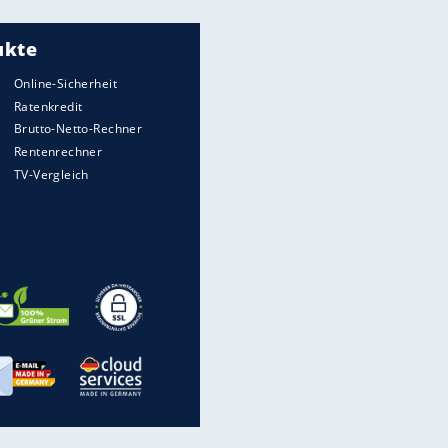
Meistgelesen
"Infanti-No Go":
Pressestimmen zum Verbleib
des FIFA-Chefs
Matthäus über Infantino:
"Nicht mehr mein Fußball"
Times: Infantino bietet WM-
Finale für Unterstützung
Medien: Infantino ruft FIFA-