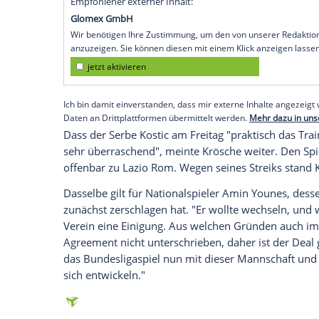
Bielefeld (SID) -
Sportvorstand
Markus Kr
Frankfurt
hat
Offensivspieler
Filip Kostic
28-Jährigen zugleich eine Tür geöffnet. "
Filip
ist eigentlich ein guter
Junge
, der vie
hat ihm viel gegeben", sagte
Krösche
vor 
"Es braucht ein gutes Miteinander, und
F
führte der 40-Jährige aus: "Die Lösung ist
er nächstes Jahr bei uns spielen wird."
Empfohlener externer Inhalt:
Glomex GmbH
Wir benötigen Ihre Zustimmung, um den von un
anzuzeigen. Sie können diesen mit einem Klick a
jetzt aktivieren