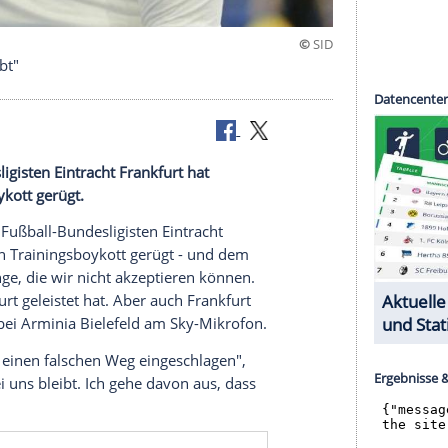
bei uns bleibt"
ll-Bundesligisten
Eintracht Frankfurt
hat
rainingsboykott
gerügt.