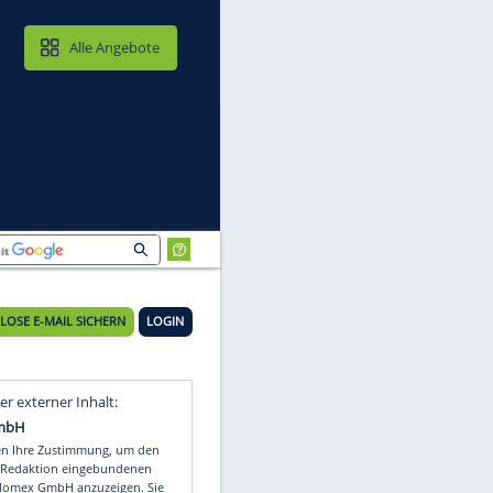
MAIL & CLOUD
Alle Angebote
KOSTENLOSE E-MAIL SICHERN
LOGIN
Video
Empfohlener externer Inhalt: