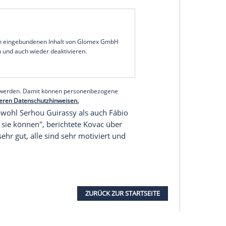
i Eintracht Frankfurt eine Topleistung von
t entscheidend, wir sind gesund. Es geht darum,
schmeißen. Wir wollen wieder punkten und uns
am Donnerstag.
gslager im spanischen Marbella zum verschneiten
hr viel schwieriger von kalt zu warm als von warm
im Geschäft, das ist überhaupt kein Grund." Der
ürs Spiel am Freitagabend in Frankfurt werden
rtet.
serer Redaktion eingebundenen Inhalt von Glomex GmbH
nzeigen lassen und auch wieder deaktivieren.