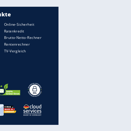
Meistgelesen
"Infanti-No Go":
Pressestimmen zum Verbleib
des FIFA-Chefs
UEFA hält an FIFA-Boykott fest -
CAF hält zu Infantino
Times: Infantino bietet WM-
Finale für Unterstützung
Medien: Infantino ruft FIFA-