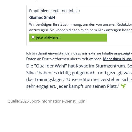
Uhr/Sky und Sat.1) im Bundesligaspiel be
Borussia Dortmund. "Wir sind fit, das is
um 20.30 Uhr sofort die Maschine anzu
oben festsetzen", sagte der BVB-Coach 
Die klimatische Umstellung vom Trainin
Deutschland sei kein Problem. "Es ist se
zu kalt", sagte er: "Wir sind lang genug 
BVB kehrte erst am Donnerstag zurück, f
Temperaturen um drei Grad Celsius erwa
Empfohlener externer Inhalt:
Glomex GmbH
Wir benötigen Ihre Zustimmung, um den von un
anzuzeigen. Sie können diesen mit einem Klick a
jetzt aktivieren