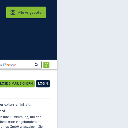
MAIL & CLOUD
Alle Angebote
KOSTENLOSE E-MAIL SICHERN
LOGIN
Video
Empfohlener externer Inhalt: