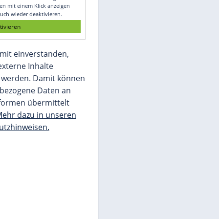
Glomex GmbH
Wir benötigen Ihre Zustimmung, um den
von unserer Redaktion eingebundenen
Inhalt von Glomex GmbH anzuzeigen. Sie
können diesen mit einem Klick anzeigen
lassen und auch wieder deaktivieren.
jetzt aktivieren
Ich bin damit einverstanden,
dass mir externe Inhalte
angezeigt werden. Damit können
personenbezogene Daten an
Drittplattformen übermittelt
werden.
Mehr dazu in unseren
Datenschutzhinweisen.