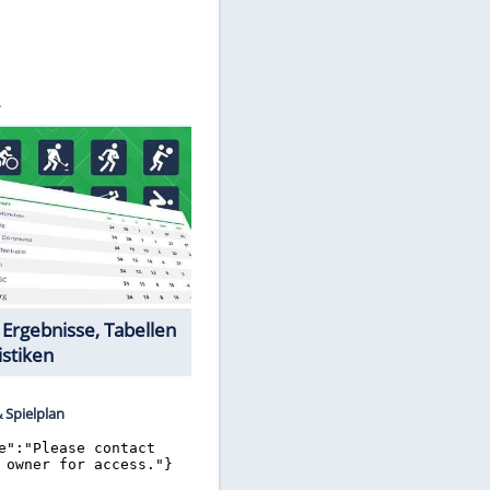
 STEIN
Datencenter