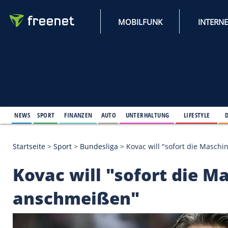
MOBILFUNK
NEWS
SPORT
FINANZEN
AUTO
UNTERHALTUNG
L
Startseite
>
Sport
>
Bundesliga
>
Kovac will "sofor
Kovac will "sofort d