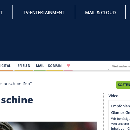
INTERNET
TV-ENTERTAINMENT
♥
IFESTYLE
DIGITAL
SPIELEN
MAIL
DOMAIN
t die Maschine anschmeißen"
ie Maschine