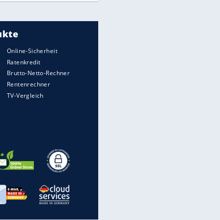
Meistgelesen
"Infanti-No Go":
Pressestimmen zum Verbleib
des FIFA-Chefs
UEFA hält an FIFA-Boykott fest -
CAF hält zu Infantino
Times: Infantino bietet WM-
Finale für Unterstützung
Medien: Infantino ruft FIFA-