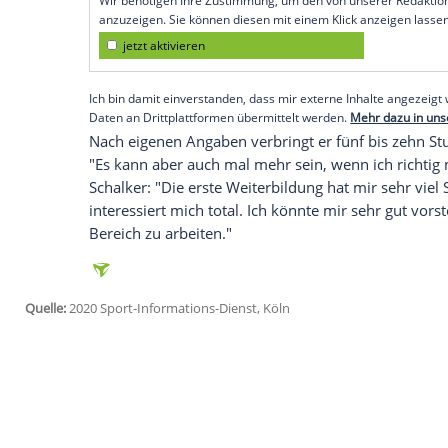
Köln
(SID) - Der 31-Jährige, dessen Ver
absolviert derzeit mehrere Weiterbildu
Bereich "Spielanalyse & Scouting" hat er
Thema "Performance Analyse Fußball".
"Mein großes Ziel ist es, die Karriere nac
dem Express. Noch aber wolle er "zwei, dr
Empfohlener externer Inhalt:
Glomex GmbH
Wir benötigen Ihre Zustimmung, um den von un
anzuzeigen. Sie können diesen mit einem Klick a
jetzt aktivieren
Ich bin damit einverstanden, dass mir externe In
Daten an Drittplattformen übermittelt werden.
Meh
Nach eigenen Angaben verbringt er fünf 