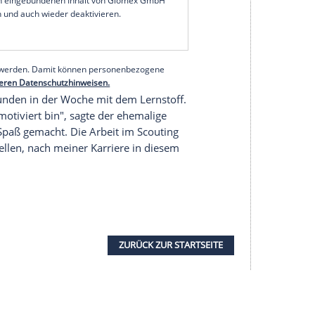
trag beim FC im kommenden Sommer ausläuft,
ngen beim
IST-Studieninstitut
. Ein Zertifikat im
 bereits in der Tasche, nun widmet sich
Höger
dem
h der Spielerzeit beim FC fortzusetzen", sagte er
ei Jahre" Fußball spielen, führte
Höger
aus.
serer Redaktion eingebundenen Inhalt von Glomex GmbH
nzeigen lassen und auch wieder deaktivieren.
halte angezeigt werden. Damit können personenbezogene
r dazu in unseren Datenschutzhinweisen.
bis zehn Stunden in der Woche mit dem Lernstoff.