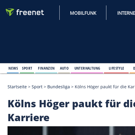
MOBILFUNK
NEWS
SPORT
FINANZEN
AUTO
UNTERHALTUNG
L
Startseite
>
Sport
>
Bundesliga
>
Kölns Höger paukt 
Kölns Höger paukt fü