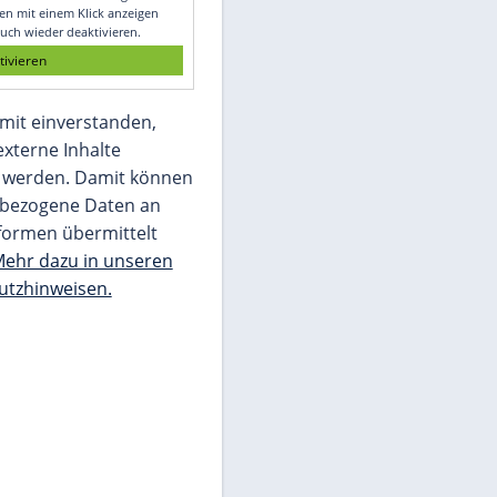
Glomex GmbH
Wir benötigen Ihre Zustimmung, um den
von unserer Redaktion eingebundenen
Inhalt von Glomex GmbH anzuzeigen. Sie
können diesen mit einem Klick anzeigen
lassen und auch wieder deaktivieren.
jetzt aktivieren
Ich bin damit einverstanden,
dass mir externe Inhalte
angezeigt werden. Damit können
personenbezogene Daten an
Drittplattformen übermittelt
werden.
Mehr dazu in unseren
Datenschutzhinweisen.