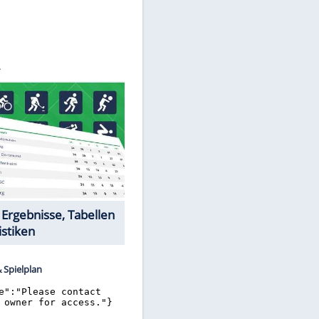
©
SID
Datencenter