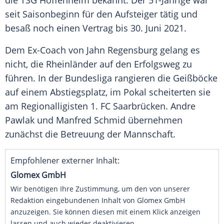
die
TSG Hoffenheim
bekannt. Der 51-Jährige war
seit Saisonbeginn für den Aufsteiger tätig und
besaß noch einen Vertrag bis 30. Juni 2021.
Dem Ex-Coach von
Jahn Regensburg
gelang es
nicht, die Rheinländer auf den Erfolgsweg zu
führen. In der Bundesliga rangieren die Geißböcke
auf einem Abstiegsplatz, im Pokal scheiterten sie
am Regionalligisten
1. FC Saarbrücken
.
Andre
Pawlak
und
Manfred Schmid
übernehmen
zunächst die Betreuung der Mannschaft.
Empfohlener externer Inhalt:
Glomex GmbH
Wir benötigen Ihre Zustimmung, um den von unserer
Redaktion eingebundenen Inhalt von Glomex GmbH
anzuzeigen. Sie können diesen mit einem Klick anzeigen
lassen und auch wieder deaktivieren.