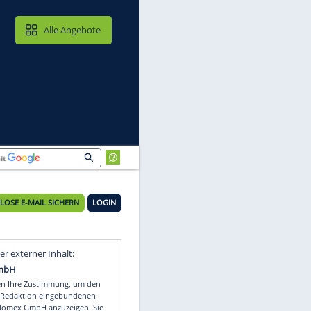
MAIL & CLOUD
Alle Angebote
KOSTENLOSE E-MAIL SICHERN
LOGIN
Video
Empfohlener externer Inhalt: