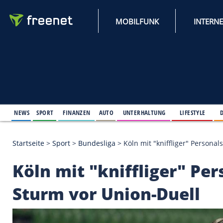
MOBILFUNK
NEWS
SPORT
FINANZEN
AUTO
UNTERHALTUNG
L
Startseite
>
Sport
>
Bundesliga
>
Köln mit "knifflig
Köln mit "kniffliger