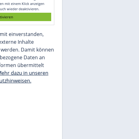
Glomex GmbH
Wir benötigen Ihre Zustimmung, um den
von unserer Redaktion eingebundenen
Inhalt von Glomex GmbH anzuzeigen. Sie
können diesen mit einem Klick anzeigen
lassen und auch wieder deaktivieren.
jetzt aktivieren
Ich bin damit einverstanden,
dass mir externe Inhalte
angezeigt werden. Damit können
personenbezogene Daten an
Drittplattformen übermittelt
werden.
Mehr dazu in unseren
Datenschutzhinweisen.