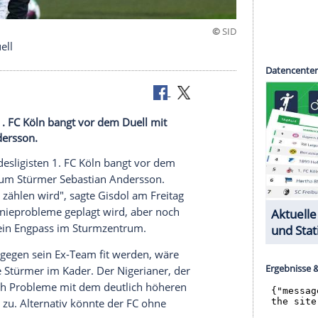
or Union-Duell
sligisten 1. FC Köln bangt vor dem Duell mit
bastian Andersson.