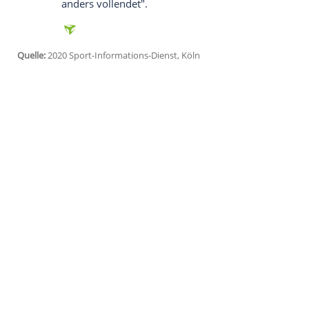
Ich bin damit einverstanden, dass mir externe In
Daten an Drittplattformen übermittelt werden.
Meh
Köln
hat seit 17 Ligaspielen nicht gewonn
wenigstens ein Unentschieden herauskam,
Selbstvertrauen" gesorgt. "Das gilt es zu
zu sehr unter Druck setzen will: "Wir wo
unseren Sieg holen."
Beim Gegner aus
Berlin
ragt
Max Kruse
d
Union ein "Extra" gegeben, meinte der Köl
im Raum zu bewegen. Da hat er ein sehr g
der FC nicht zu sehr auf
Kruse
fokussieren
anders vollendet".