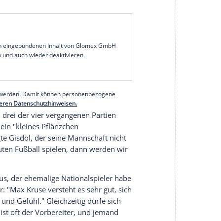
ßball-Bundesligisten
1. FC Köln
bangt vor dem
0 Uhr/Sky) um Stürmer
Sebastian Andersson
.
r zum Kader zählen wird", sagte
Gisdol
am Freitag
n, der von Knieprobleme geplagt wird, aber noch
ällt, droht ein Engpass im Sturmzentrum.
für das Spiel gegen sein Ex-Team fit werden, wäre
nsatzfähige Stürmer im Kader. Der Nigerianer, der
hat aber noch Probleme mit dem deutlich höheren
, gab
Gisdol
zu. Alternativ könnte der FC ohne
serer Redaktion eingebundenen Inhalt von Glomex GmbH
nzeigen lassen und auch wieder deaktivieren.