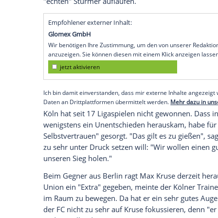
Köln
(SID) - Trainer
Markus Gisdol
vom Fu
Duell mit
Union Berlin
am Sonntag (18.0
"Stand heute gehe ich davon aus, dass e
zwar, sicher sei ein Einsatz des Schwede
nicht. Weil zudem
Anthony Modeste
ausf
Sollte auch
Andersson
nicht rechtzeitig 
Neuzugang Tolu Arokodare der einzige ei
aus der lettischen Liga gekommen war, 
Niveau in der Bundesliga. "Es ist knifflig"
"echten" Stürmer auflaufen.
Empfohlener externer Inhalt:
Glomex GmbH
Wir benötigen Ihre Zustimmung, um den von un
anzuzeigen. Sie können diesen mit einem Klick a
jetzt aktivieren