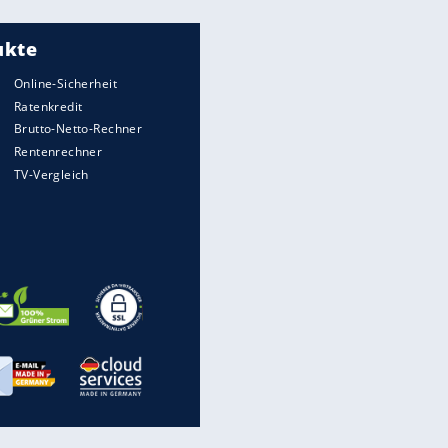
Meistgelesen
"Infanti-No Go":
Pressestimmen zum Verbleib
des FIFA-Chefs
Matthäus über Infantino:
"Nicht mehr mein Fußball"
Times: Infantino bietet WM-
Finale für Unterstützung
Medien: Infantino ruft FIFA-