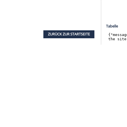
halte angezeigt werden. Damit können personenbezogene
r dazu in unseren Datenschutzhinweisen.
en. Dass in drei der vier vergangenen Partien
 habe für ein "kleines Pflänzchen
 gießen", sagte
Gisdol
, der seine Mannschaft nicht
llen einen guten Fußball spielen, dann werden wir
erzeit heraus, der ehemalige Nationalspieler habe
ner Trainer: "
Max Kruse
versteht es sehr gut, sich
utes Auge und Gefühl." Gleichzeitig dürfe sich
, denn "er ist oft der Vorbereiter, und jemand