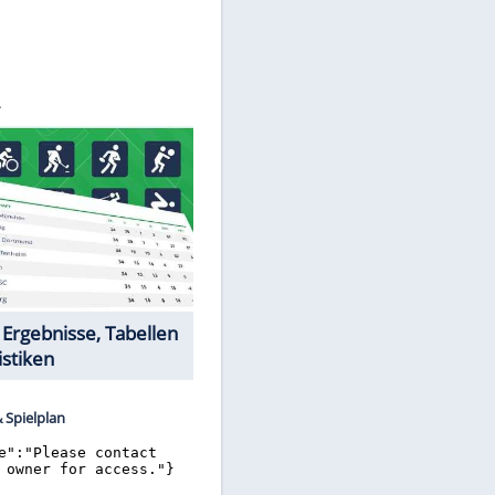
©
SID
Datencenter