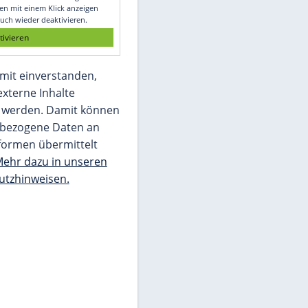
Glomex GmbH
Wir benötigen Ihre Zustimmung, um den
von unserer Redaktion eingebundenen
Inhalt von Glomex GmbH anzuzeigen. Sie
können diesen mit einem Klick anzeigen
lassen und auch wieder deaktivieren.
jetzt aktivieren
Ich bin damit einverstanden,
dass mir externe Inhalte
angezeigt werden. Damit können
personenbezogene Daten an
Drittplattformen übermittelt
werden.
Mehr dazu in unseren
Datenschutzhinweisen.