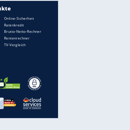
Meistgelesen
Matthäus über Infantino:
"Nicht mehr mein Fußball"
Medien: Infantino ruft FIFA-
Mitarbeiter zu Krisentreffen
Die spektakulärsten Handball-
Bilder
DFB: Ermittlungen im "Fall
Freigang" dauern noch an