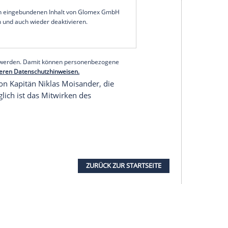
r riesige Analysen. Wie wir Fußball spielen, ist
 dem Bundesliga-Heimspiel der Norddeutschen am
Mainz 05
.
g aus den letzten zehn Spielen aktuell nur den
kte vom Relegationsrang 16 entfernt. Bei der 1:6-
 beim deutschen Rekordmeister
Bayern
n Halbzeit eingebrochen.
serer Redaktion eingebundenen Inhalt von Glomex GmbH
nzeigen lassen und auch wieder deaktivieren.
halte angezeigt werden. Damit können personenbezogene
r dazu in unseren Datenschutzhinweisen.