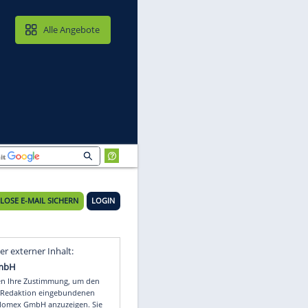
MAIL & CLOUD
Alle Angebote
KOSTENLOSE E-MAIL SICHERN
LOGIN
Video
Empfohlener externer Inhalt: