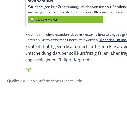
Bremen
(SID) - "Jetzt ist nicht die Zeit fü
vollkommen egal", sagte der Coach vor
Dienstag (18.30 Uhr/Sky) gegen den
FSV 
Die Gastgeber nehmen nach nur einem Sie
15. Tabellenplatz ein, lediglich zwei Pun
Niederlage am vergangenen Wochenende
München
waren die Bremer in der zweite
Empfohlener externer Inhalt:
Glomex GmbH
Wir benötigen Ihre Zustimmung, um den von un
anzuzeigen. Sie können diesen mit einem Klick a
jetzt aktivieren
Ich bin damit einverstanden, dass mir externe In
Daten an Drittplattformen übermittelt werden.
Meh