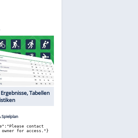
©
SID
Datencenter