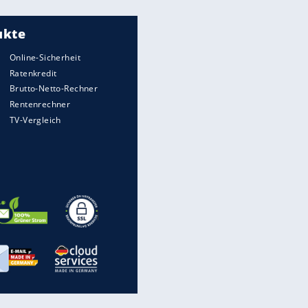
Meistgelesen
Matthäus über Infantino:
"Nicht mehr mein Fußball"
Times: Infantino bietet WM-
Finale für Unterstützung
"Infanti-No Go":
Pressestimmen zum Verbleib
des FIFA-Chefs
Medien: Infantino ruft FIFA-