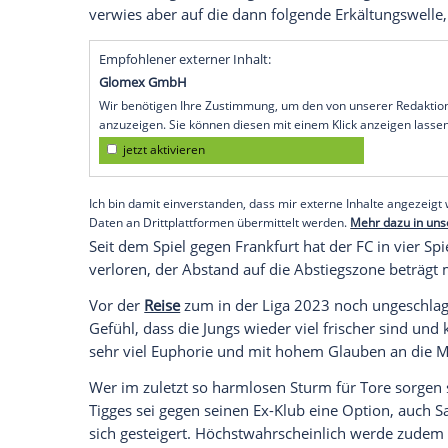
Karnevalsaktivitäten des
Klubs
vor wenig
Mannschaft. "Ich habe jetzt meine Erfa
abschließend sagen: Das hat uns nicht gu
Vorfeld des Bundesligaspiels bei
Borussi
werde ich versuchen, da einiges anders 
Die
Kölner
waren gut und ungeschlagen 
Heimsiege
gegen
Werder Bremen
(7:1) 
Bayern München
nicht verloren (1:1). Gl
Karnevalstage mit "einigen Veranstaltung
verwies aber auf die dann folgende
Erkäl
Empfohlener externer Inhalt:
Glomex GmbH
Wir benötigen Ihre Zustimmung, um den von un
anzuzeigen. Sie können diesen mit einem Klick a