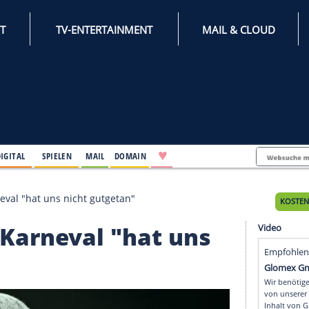
INTERNET
TV-ENTERTAINMENT
♥
IFESTYLE
DIGITAL
SPIELEN
MAIL
DOMAIN
mgart: Karneval "hat uns nicht gutgetan"
art: Karneval "hat un