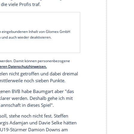
en Wochen rückblickend ein Problem für die
hrungen mit dem
Karneval
gemacht, und ich kann
tgetan", sagte der 51-Jährige am
Donnerstag
im
a Dortmund
(Samstag, 18.30 Uhr/Sky): "In Zukunft
zu machen."
ins neue Jahr gekommen, hatten überzeugende
und
Eintracht Frankfurt
(3:0) gefeiert und auch bei
eich nach dem Spiel gegen Frankfurt folgten die
en, die alle sehr gut waren", sagte Baumgart,
tungswelle
, die viele
Profis
traf.
serer Redaktion eingebundenen Inhalt von Glomex GmbH
nzeigen lassen und auch wieder deaktivieren.