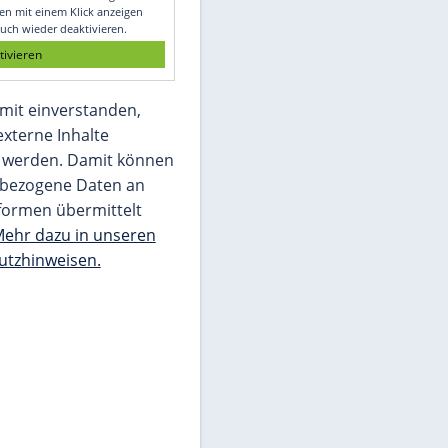
Glomex GmbH
Wir benötigen Ihre Zustimmung, um den
von unserer Redaktion eingebundenen
Inhalt von Glomex GmbH anzuzeigen. Sie
können diesen mit einem Klick anzeigen
lassen und auch wieder deaktivieren.
jetzt aktivieren
Ich bin damit einverstanden,
dass mir externe Inhalte
angezeigt werden. Damit können
personenbezogene Daten an
Drittplattformen übermittelt
werden.
Mehr dazu in unseren
Datenschutzhinweisen.