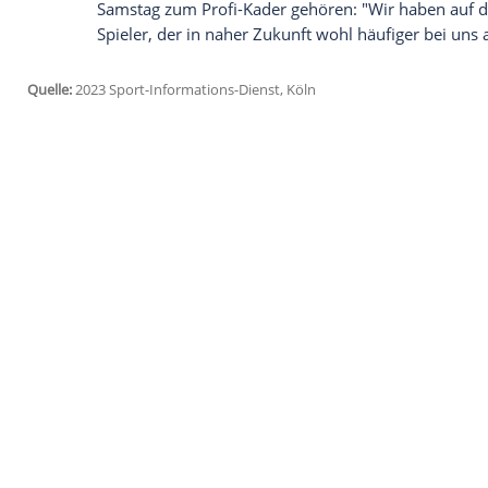
jetzt aktivieren
Ich bin damit einverstanden, dass mir externe In
Daten an Drittplattformen übermittelt werden.
Meh
Seit dem Spiel gegen Frankfurt hat der FC
verloren, der Abstand auf die
Abstiegszo
Vor der
Reise
zum in der Liga 2023 noc
Gefühl, dass die Jungs wieder viel frisch
sehr viel
Euphorie
und mit hohem Glauben
Wer im zuletzt so harmlosen Sturm für To
Tigges
sei gegen seinen Ex-Klub eine Op
sich gesteigert. Höchstwahrscheinlich 
Samstag
zum Profi-Kader gehören: "Wir ha
Spieler, der in naher Zukunft wohl häufig