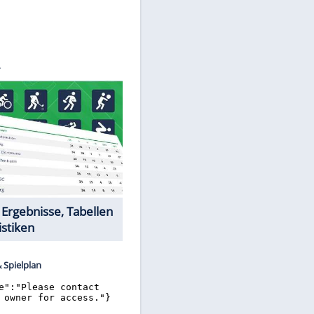
©
SID
Datencenter