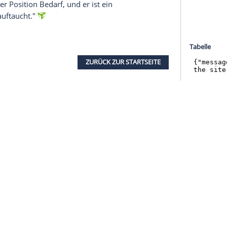
halte angezeigt werden. Damit können personenbezogene
r dazu in unseren Datenschutzhinweisen.
 in vier Spielen nicht getroffen und dabei dreimal
ne
beträgt mittlerweile noch sieben Punkte.
h ungeschlagenen
BVB
habe Baumgart aber "das
er sind und klarer werden. Deshalb gehe ich mit
 an die Mannschaft in dieses Spiel".
re sorgen soll, stehe noch nicht fest.
Steffen
tion, auch Sargis Adamjan und
Davie Selke
hätten
werde zudem U19-Stürmer
Damion
Downs am
ben auf der Position Bedarf, und er ist ein
er bei uns auftaucht."