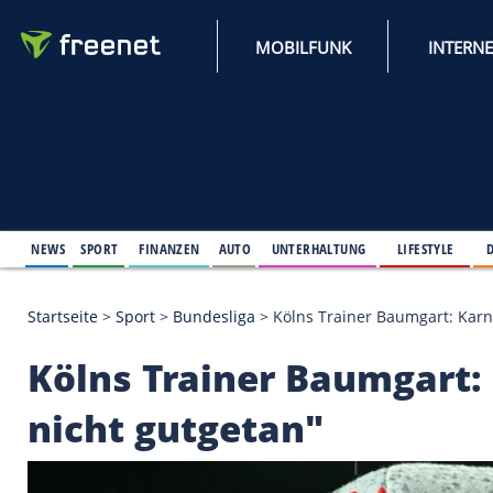
MOBILFUNK
NEWS
SPORT
FINANZEN
AUTO
UNTERHALTUNG
L
Startseite
>
Sport
>
Bundesliga
>
Kölns Trainer Bau
Kölns Trainer Baumg