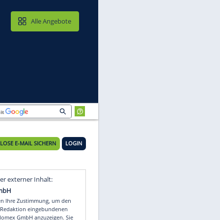
MAIL & CLOUD
Alle Angebote
KOSTENLOSE E-MAIL SICHERN
LOGIN
s
Video
Empfohlener externer Inhalt: