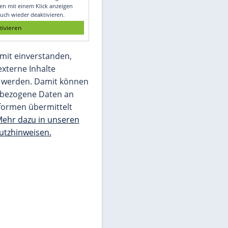
Glomex GmbH
Wir benötigen Ihre Zustimmung, um den
von unserer Redaktion eingebundenen
Inhalt von Glomex GmbH anzuzeigen. Sie
können diesen mit einem Klick anzeigen
lassen und auch wieder deaktivieren.
jetzt aktivieren
Ich bin damit einverstanden,
dass mir externe Inhalte
angezeigt werden. Damit können
personenbezogene Daten an
Drittplattformen übermittelt
werden.
Mehr dazu in unseren
Datenschutzhinweisen.