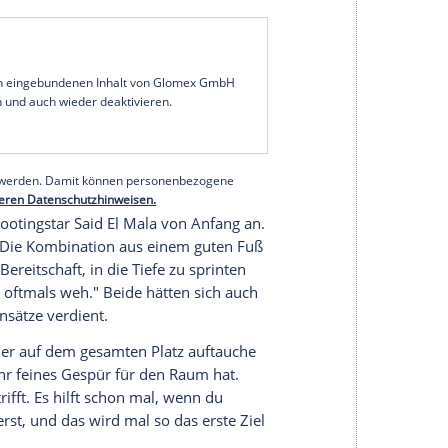
elen."
n Vizemeister Chancen. "Mannschaften, die
 vielleicht nicht immer den allerletzten Fokus auf
k: "Das ist ganz normal, weil sie es gewohnt sind,
nzigen in Deutschland, die das wirklich in jedem
d die Bayern. Und deswegen glaube ich schon,
ig weh tun kann." Der FC müsse "bereit sein, zu
mal zupacken". Dann erwarte Kwasniok "ein
serer Redaktion eingebundenen Inhalt von Glomex GmbH
nzeigen lassen und auch wieder deaktivieren.