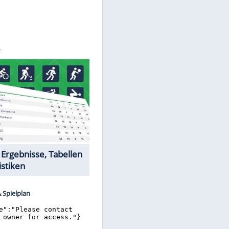
BENDER
Datencenter