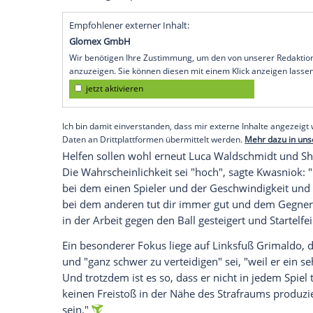
Uhr/Sky): "Du musst einen guten Ball spi
Dann gebe es gerade gegen Teams wie de
fußballerisch etwas überlegen sind, haben
die Arbeit gegen den Ball", sagte Kwasnio
dich fußballerisch zu beherrschen. Die ei
Spiel über 90 Minuten hinbekommen, sin
dass man den Leverkusenern auch ein wen
leiden, aber im richtigen Moment auch 
kurzweiliges Spiel".
Empfohlener externer Inhalt:
Glomex GmbH
Wir benötigen Ihre Zustimmung, um den von un
anzuzeigen. Sie können diesen mit einem Klick a
jetzt aktivieren