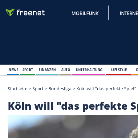
MOBILFUNK
NEWS
SPORT
FINANZEN
AUTO
UNTERHALTUNG
L
Startseite
>
Sport
>
Bundesliga
>
Köln will "das per
Köln will "das perfe