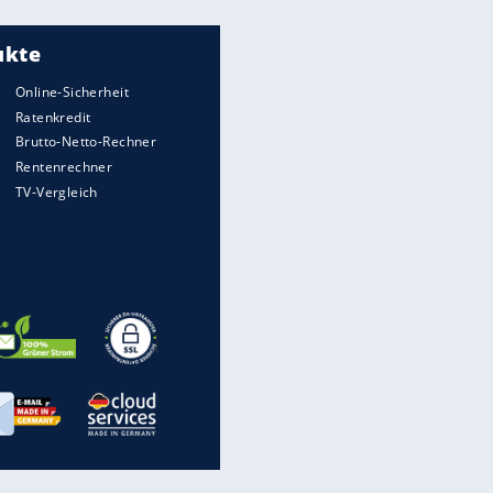
Meistgelesen
"Infanti-No Go":
Pressestimmen zum Verbleib
des FIFA-Chefs
Matthäus über Infantino:
"Nicht mehr mein Fußball"
Times: Infantino bietet WM-
Finale für Unterstützung
Medien: Infantino ruft FIFA-