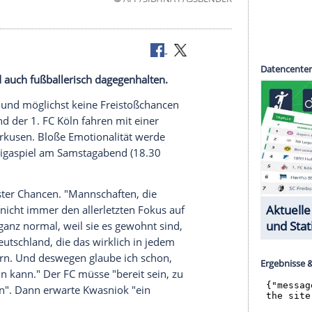
©
AFP/SID/INA FASS
mstagabend auch fußballerisch dagegenhalten.
ur kämpfen - und möglichst keine Freistoßchancen
Kwasniok und der 1. FC Köln fahren mit einer
 Bayer Leverkusen. Bloße Emotionalität werde
 dem Bundesligaspiel am Samstagabend (18.30