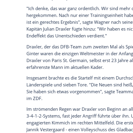
Glomex GmbH
Wir benötigen Ihre Zustimmung, um den von un
anzuzeigen. Sie können diesen mit einem Klick a
jetzt aktivieren
Ich bin damit einverstanden, dass mir externe In
Daten an Drittplattformen übermittelt werden.
Meh
"Es war eine gute Standortbestimmung", 
Trainingseinheit: "Das Engagement von al
noch ein bisschen Zeit, da können wir no
Kevin Trapp
,
Sandro Wagner
und
Lars St
Nach der Pause feierten in
Amin Younes
weitere Perspektivspieler ihre Premiere 
"Ich denke, das war ganz ordentlich. Wi
hergekommen. Nach nur einer Trainingse