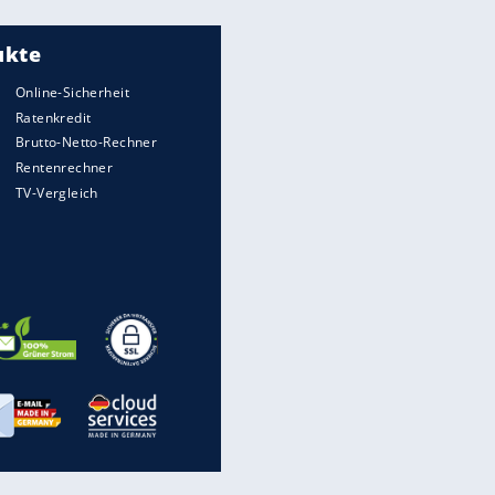
Meistgelesen
"Infanti-No Go":
Pressestimmen zum Verbleib
des FIFA-Chefs
UEFA hält an FIFA-Boykott fest -
CAF hält zu Infantino
Matthäus über Infantino:
"Nicht mehr mein Fußball"
EITE
Times: Infantino bietet WM-