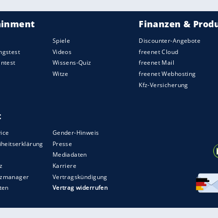
e. Kurz darauf feierte der Kölner Profi Frederik
t, ehe Kimmich zuschlug.
aft waren der emsige
Draxler
und
Trapp
, der sich
 Neuer für weitere Einsätze empfehlen konnte.
 in der 67. Minute bemüht, dem Hoffenheimer
n bei diesem Jubiläumsspiel an der nötigen
n kommenden Tagen noch weiter finden muss, ist
ionsspiel am Samstag in Nürnberg gegen San
g eine weitere Gelegenheit dazu.
ZURÜCK ZUR STARTS