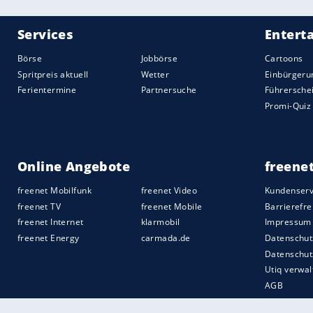
glänzend reagierenden
Rönnow
scheitert
Sörensen aufseiten der Dänen sein Debü
Beste Akteure in der deutschen Mannsch
in Abwesenheit von Stammtorwart Manuel
Wagner
war bis zu seiner Auswechslung
fehlte es aber vor nur 15.488 Zuschauer
Durchschlagskraft.
Dass sich vor allem die Offensive in de
aber nachvollziehbar. Im WM-Qualifikat
Marino hat Deutschlands Alternativ-Anzu
Quelle:
2017 SID (Sport Informationsdienst Neuss)