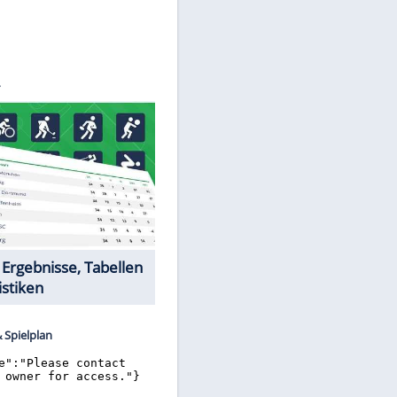
©
SID
Datencenter