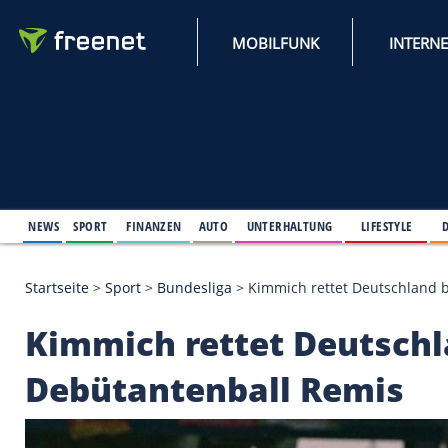
MOBILFUNK
NEWS
SPORT
FINANZEN
AUTO
UNTERHALTUNG
L
Startseite
>
Sport
>
Bundesliga
>
Kimmich rettet D
Kimmich rettet Deu