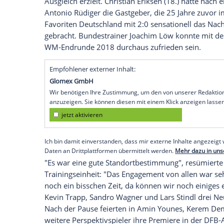
Kopenhagen
(SID) -
Joshua Kimmich
krüm
mit einem spektakulären Treffer der deu
Unentschieden beim
Debütantenball
in
K
von einem Krampf gequält, ehe er sich v
Länderspieltreffer feiern lassen konnte.
den anstehenden
Confed Cup
in
Russlan
DFB-Team hatte sich nach einer über wei
(0:1) gegen
Dänemark
ein Lob verdient.
Kimmich hatte in der 88. Minute mit ein
Ausgleich erzielt.
Christian Eriksen
(18.) 
Antonio Rüdiger
die Gastgeber, die 25 J
Favoriten
Deutschland
mit 2:0 sensation
gebracht. Bundestrainer
Joachim Löw
kon
WM-Endrunde 2018 durchaus zufrieden s
Empfohlener externer Inhalt: