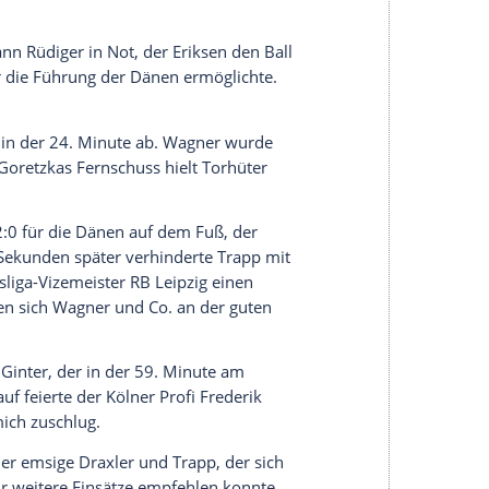
nach seiner Premiere im
ZDF
und der starke
haben es nicht schlecht gemacht und uns im
al als Spielführer aufs Feld führte, und
Matthias
 der Anfangsformation. Frankreich-Legionär
 23 Jahre alt, ist mit seinem 29. Einsatz der
nem Durchschnittsalter von 24,7 Jahren auf 107
 sind heiß, die Zukunft des deutschen Fußballs.
agte Teammanager
Oliver Bierhoff
vor dem Anpfiff
ginn an allgegenwärtiger Fixpunkt des deutschen
e über ihn. Unterstützt wurde
Draxler
vom
d. Die erste Chance hatte allerdings
Dänemarks
des Gladbacher Verteidigers aus kurzer Distanz