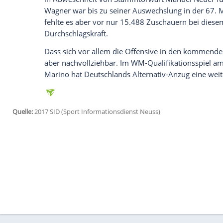
parierte
Trapp
glänzend (15.).
Drei Minuten später brachte
Ginter
sein
vor die Füße köpfte und mit seinem kapi
Trapp
war beim folgenden Aufsetzer oh
Den ersten deutschen Torschuss gab Leo
wenig später in guter Schussposition gebl
Frederik Rönnow
(32.) stark.
Fünf Minuten nach Wiederanpfiff hatte
E
Edeltechniker schoss aber knapp über d
einer Glanzparade gegen Yussuf Poulsen 
höheren Rückstand seines Teams. Unterd
Defensive der Gastgeber weiterhin die Z
Die zunächst beste Möglichkeit zum Ausg