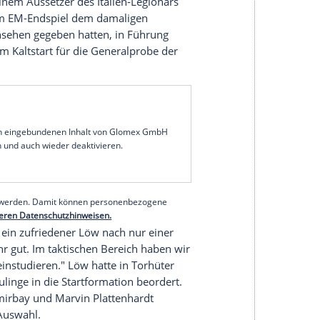
mte sich vor Schmerzen. Nachdem der Münchner
tschen Mannschaft ein hochverdientes
openhagen
gerettet hatte, wurde der Torschütze
on den Kollegen für seinen zweiten
 Aber nicht nur Kimmich, sondern das gesamte, für
d
(17. Juni bis 2. Juli) zwangsläufig neu formierte
te Strecken ordentlichen Vorstellung beim 1:1
em sehenswerten Fallrückzieher den verdienten
hatte nach einem Aussetzer des Italien-Legionärs
ahre zuvor im EM-Endspiel dem damaligen
ell das Nachsehen gegeben hatten, in Führung
nte mit dem Kaltstart für die Generalprobe der
ein.