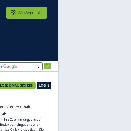
MAIL & CLOUD
Alle Angebote
KOSTENLOSE E-MAIL SICHERN
LOGIN
Video
Empfohlener externer Inhalt: