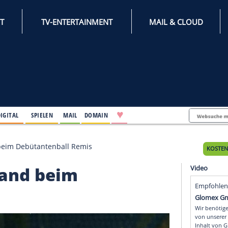
INTERNET
TV-ENTERTAINMENT
♥
IFESTYLE
DIGITAL
SPIELEN
MAIL
DOMAIN
eutschland beim Debütantenball Remis
tschland beim