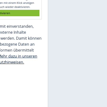
Glomex GmbH
Wir benötigen Ihre Zustimmung, um den
von unserer Redaktion eingebundenen
Inhalt von Glomex GmbH anzuzeigen. Sie
können diesen mit einem Klick anzeigen
lassen und auch wieder deaktivieren.
jetzt aktivieren
Ich bin damit einverstanden,
dass mir externe Inhalte
angezeigt werden. Damit können
personenbezogene Daten an
Drittplattformen übermittelt
werden.
Mehr dazu in unseren
Datenschutzhinweisen.