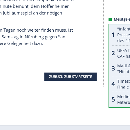
en Nebenmann
Rüdiger
in Not, der
Eriksen
den Ball
talen Fehler die Führung der Dänen ermöglichte.
ne Chance.
n Goretzka in der 24. Minute ab.
Wagner
wurde
ockt (31.), Goretzkas Fernschuss hielt Torhüter
riksen
das 2:0 für die Dänen auf dem Fuß, der
as Tor. 180 Sekunden später verhinderte
Trapp
mit
von Bundesliga-Vizemeister RB Leipzig einen
essen bissen sich
Wagner
und Co. an der guten
ähne aus.
leich hatte
Ginter
, der in der 59. Minute am