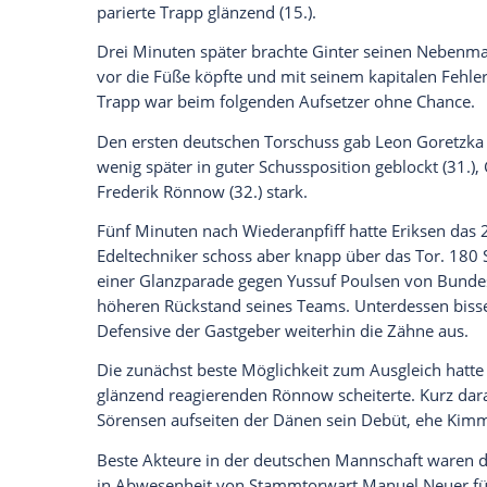
ist ein gerechtes Ergebnis", sagte
Wagner
Kapitän
Julian Draxler
fügte hinzu: "Wir 
Endeffekt das Unentschieden verdient."
Draxler
, der das DFB-Team zum zweiten M
Ginter
waren die einzigen Weltmeister in
Draxler
von Paris St. Germain, selbst erst
erfahrenste Mann im aktuellen Kader.
Insgesamt brachte es die Startelf mit ei
Länderspiele und sieben Tore. "Die Neuen
Sie haben sich etwas vorgenommen", s
im
ZDF
.
Im strömenden Regen war
Draxler
von Be
3-4-1-2-Systems, fast jeder Angriff führt
engagierten Kimmich im rechten Mittelfel
Jannik Vestergaard
- einen Volleyschuss 