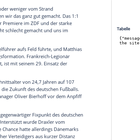
serer Redaktion eingebundenen Inhalt von Glomex GmbH
nzeigen lassen und auch wieder deaktivieren.
halte angezeigt werden. Damit können personenbezogene
r dazu in unseren Datenschutzhinweisen.
resümierte ein zufriedener Löw nach nur einer
len war sehr gut. Im taktischen Bereich haben wir
ch einiges einstudieren." Löw hatte in Torhüter
indl
drei Neulinge in die Startformation beordert.
,
Kerem Demirbay
und Marvin Plattenhardt
in der DFB-Auswahl.
r sind mehr oder weniger vom Strand
inheit haben wir das ganz gut gemacht. Das 1:1