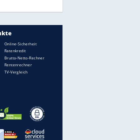
Meistgelesen
"Infanti-No Go":
Pressestimmen zum Verbleib
des FIFA-Chefs
UEFA hält an FIFA-Boykott fest -
CAF hält zu Infantino
Matthäus über Infantino: