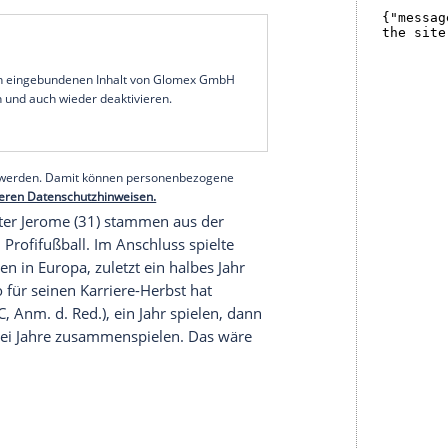
t auf ein gemeinsames Comeback mit seinem
BSC.
talienischen Erstligisten
AC Florenz
unter Vertrag,
Socrates: "Wenn dein Heimatverein anruft, ist es
unserem Alter, in dem es bald vorbei ist."
ts Besseres, als "meine Karriere bei
Hertha
zu
onalspieler gestand: "Es war ein Fehler,
Hertha
zu
te noch dableiben müssen, um das zurückzuzahlen,
serer Redaktion eingebundenen Inhalt von Glomex GmbH
nzeigen lassen und auch wieder deaktivieren.