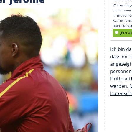
g träumt von Hertha-
ruder Jerome