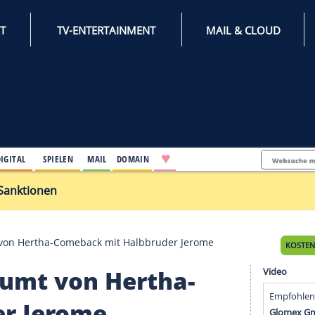
INTERNET
TV-ENTERTAINMENT
♥
IFESTYLE
DIGITAL
SPIELEN
MAIL
DOMAIN
 Russland-Sanktionen
teng träumt von Hertha-Comeback mit Halbbruder Jero