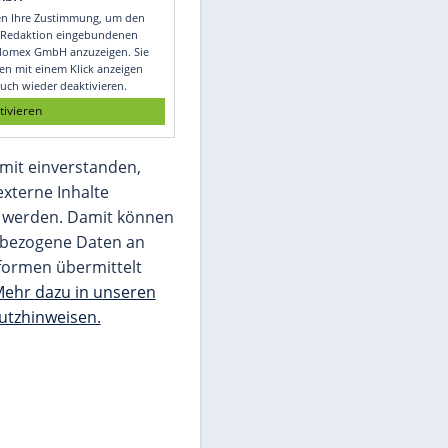
Video
Empfohlener externer Inhalt:
Glomex GmbH
Wir benötigen Ihre Zustimmung, um den
von unserer Redaktion eingebundenen
Inhalt von Glomex GmbH anzuzeigen. Sie
können diesen mit einem Klick anzeigen
lassen und auch wieder deaktivieren.
jetzt aktivieren
Ich bin damit einverstanden,
dass mir externe Inhalte
angezeigt werden. Damit können
personenbezogene Daten an
Drittplattformen übermittelt
werden.
Mehr dazu in unseren