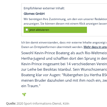
Fußballprofi Kevin-Prince Boateng hoff
jüngeren Halbbruder Jerome bei Hertha 
Köln
(SID) - Der 33-Jährige, derzeit beim i
sagte im Interview mit der
Sportmagazin
nicht einfach, 'Nein' zu sagen. Gerade in 
Für den gebürtigen Berliner gäbe es nich
beenden". Der ehemalige ghanaische Nati
verlassen. Es ist mein Zuhause. Ich hät
was
Hertha
für mich getan hat."
Empfohlener externer Inhalt:
Glomex GmbH
Wir benötigen Ihre Zustimmung, um den von un
anzuzeigen. Sie können diesen mit einem Klick a
jetzt aktivieren