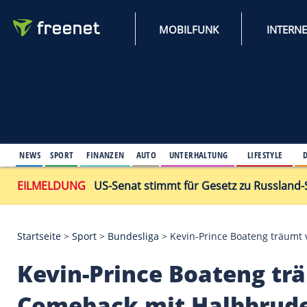
MOBILFUNK
NEWS
SPORT
FINANZEN
AUTO
UNTERHALTUNG
L
EILMELDUNG
US-Senat stimmt für Gesetz zu
Startseite
>
Sport
>
Bundesliga
>
Kevin-Prince Boa