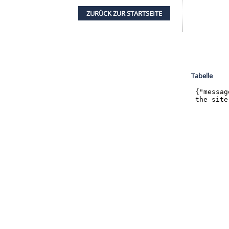
halte angezeigt werden. Damit können personenbezogene
r dazu in unseren Datenschutzhinweisen.
io-Weltmeister Jerome (31) stammen aus der
ung in den Profifußball. Im Anschluss spielte
nen Vereinen in Europa, zuletzt ein halbes Jahr
schszenario für seinen Karriere-Herbst hat
u
Hertha BSC
, Anm. d. Red.), ein Jahr spielen, dann
och ein, zwei Jahre zusammenspielen. Das wäre
ZURÜCK ZUR STARTS