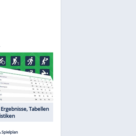
Datenschutzhinweisen.
©
SID
Datencenter