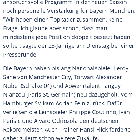
anspruchsvolle Programm in der neuen Saison
noch personelle
Verstärkung
für
Bayern München
.
"Wir haben einen Topkader zusammen, keine
Frage. Ich glaube aber schon, dass man
mindestens jede Position doppelt besetzt haben
sollte", sagte der 25-Jährige am Dienstag bei einer
Presserunde.
Die Bayern haben bislang Nationalspieler Leroy
Sane von
Manchester City
, Torwart
Alexander
Nübel
(
Schalke 04
) und Abwehrtalent
Tanguy
Nianzou
(
Paris St. Germain
) neu dazugeholt. Vom
Hamburger SV
kam
Adrian Fein
zurück. Dafür
verließen die Leihspieler
Philippe Coutinho
,
Ivan
Perisic
und
Alvaro Odriozola
den deutschen
Rekordmeister. Auch Trainer
Hansi Flick
forderte
daher zuletzt schon weitere Zukäufe.