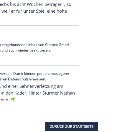
schke verzichten. Wie Trainer Daniel Farke am
ige im Training am Dienstag einen Meniskusriss
t" werden. Über die Ausfalldauer konnte Farke
noch "genauere Untersuchungen an".
r dem Auswärtsspiel beim FSV Mainz 05 am
ung und Fehlzeit des Mittelfeldmotors Julian
en FC Bayern am Wochenende eine Teilruptur der
be von Benfica Lissabon brauche zwar "keine OP,
n einem Spezialschuh verbringen und wird sich da
rd schon sechs bis acht Wochen betragen", so
lag für uns, weil er für unser Spiel eine hohe