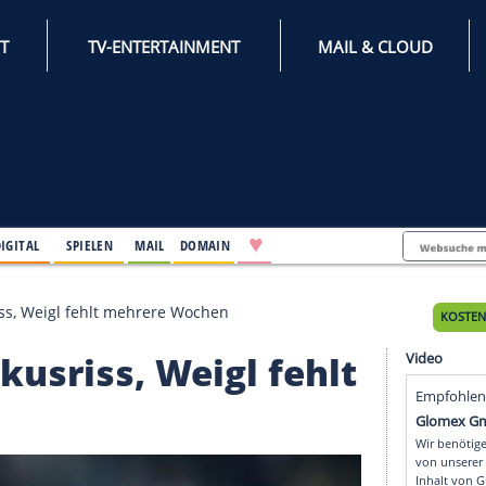
INTERNET
TV-ENTERTAINMENT
♥
IFESTYLE
DIGITAL
SPIELEN
MAIL
DOMAIN
t Meniskusriss, Weigl fehlt mehrere Wochen
eniskusriss, Weigl feh