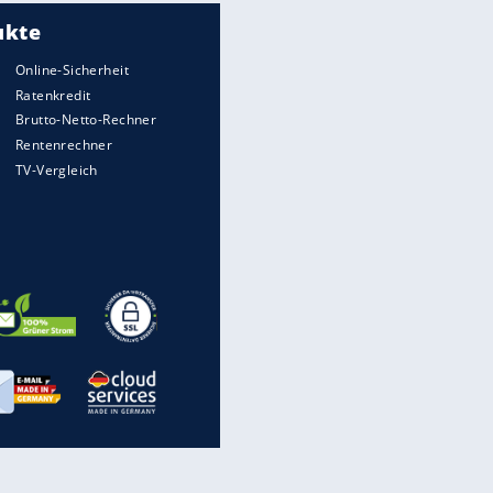
Meistgelesen
Matthäus über Infantino:
"Nicht mehr mein Fußball"
Medien: Infantino ruft FIFA-
Mitarbeiter zu Krisentreffen
Die spektakulärsten Handball-
Bilder
DFB: Ermittlungen im "Fall
Freigang" dauern noch an