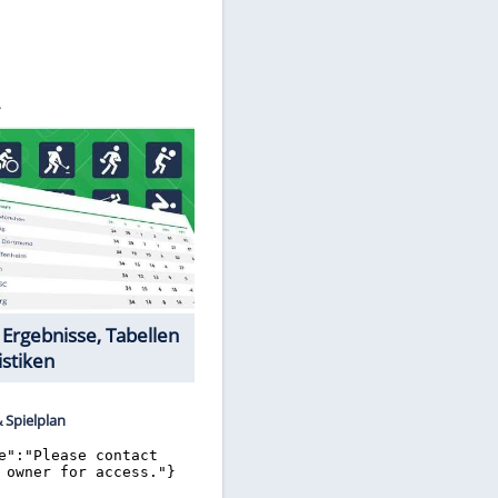
©
SID
Datencenter