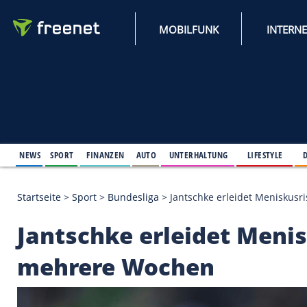
MOBILFUNK
NEWS
SPORT
FINANZEN
AUTO
UNTERHALTUNG
L
Startseite
>
Sport
>
Bundesliga
>
Jantschke erleide
Jantschke erleidet M