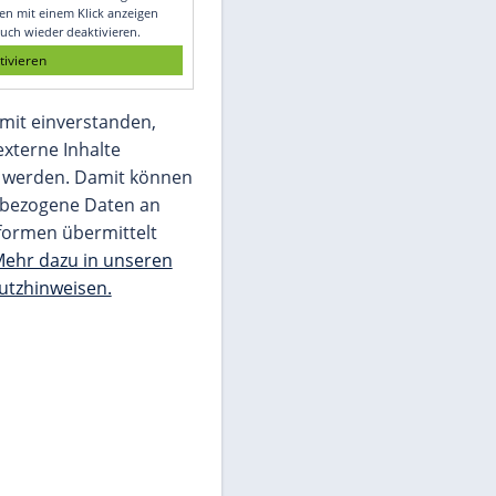
Glomex GmbH
Wir benötigen Ihre Zustimmung, um den
von unserer Redaktion eingebundenen
Inhalt von Glomex GmbH anzuzeigen. Sie
können diesen mit einem Klick anzeigen
lassen und auch wieder deaktivieren.
jetzt aktivieren
Ich bin damit einverstanden,
dass mir externe Inhalte
angezeigt werden. Damit können
personenbezogene Daten an
Drittplattformen übermittelt
werden.
Mehr dazu in unseren
Datenschutzhinweisen.