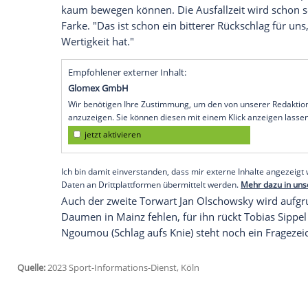
nächsten Wochen auf Routinier Tony Jant
Mittwoch mitteilte, hat sich der 32-Jähr
zugezogen und soll nun "zeitnah operier
keine Angaben machen, es stünden erst 
Präziser wurde der Coach der Fohlen vo
Freitag (20.30 Uhr/DAZN) bei der Verletz
Weigl, der sich beim 3:2-Erfolg gegen d
Syndesmose zugezogen hatte. Die Leihga
aber er muss die nächsten drei Wochen i
kaum bewegen können. Die Ausfallzeit wi
Farke. "Das ist schon ein bitterer Rücksch
Wertigkeit hat."
Empfohlener externer Inhalt:
Glomex GmbH