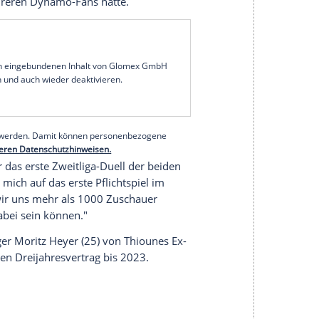
une
(46) vom
Hamburger SV
rechnet bei seinem
r
Fortuna Düsseldorf
(Freitag, 18.30 Uhr/Sky) nicht
oni Leistner
(30). Der Zweitligist geht davon aus,
ball-Bundes (
DFB
)
Leistner
nach dessen Schubser
itnah sperren wird. Zudem ist der
nnschaft "isoliert", sagte
Thioune
: "Es ist davon
steht."
en Runde des
DFB-Pokals
in
Dresden
(1:4) hatte der
oronavirus-Pandemie vom Rest des Teams
ontakt zu mehreren Dynamo-Fans hatte.
serer Redaktion eingebundenen Inhalt von Glomex GmbH
nzeigen lassen und auch wieder deaktivieren.