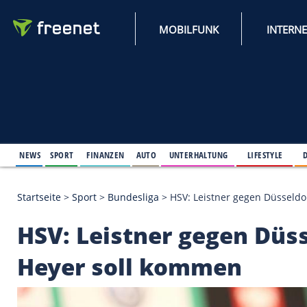
MOBILFUNK
NEWS
SPORT
FINANZEN
AUTO
UNTERHALTUNG
L
Startseite
>
Sport
>
Bundesliga
>
HSV: Leistner geg
HSV: Leistner gegen 