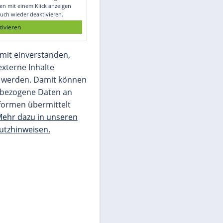
Glomex GmbH
Wir benötigen Ihre Zustimmung, um den
von unserer Redaktion eingebundenen
Inhalt von Glomex GmbH anzuzeigen. Sie
können diesen mit einem Klick anzeigen
lassen und auch wieder deaktivieren.
jetzt aktivieren
Ich bin damit einverstanden,
dass mir externe Inhalte
angezeigt werden. Damit können
personenbezogene Daten an
Drittplattformen übermittelt
werden.
Mehr dazu in unseren
Datenschutzhinweisen.