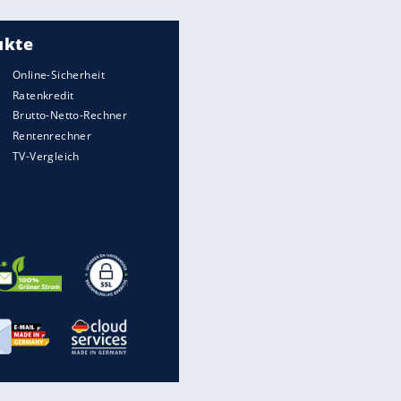
Meistgelesen
"Infanti-No Go":
Pressestimmen zum Verbleib
des FIFA-Chefs
UEFA hält an FIFA-Boykott fest -
CAF hält zu Infantino
Matthäus über Infantino:
"Nicht mehr mein Fußball"
Times: Infantino bietet WM-