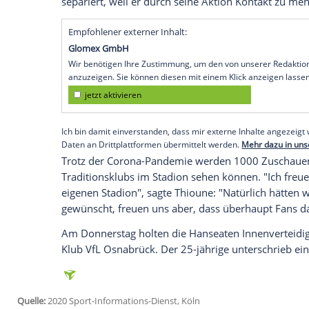
Hamburg
(SID) - Neu-Trainer
Daniel Thio
Heim-Debüt gegen Bundesliga-Absteige
mit einem Einsatz von Innenverteidiger
T
dass das Sportgericht des Deutschen Fuß
gegen einen Fan von
Dynamo Dresden
ze
Abwehrspezialist derzeit vom Rest der Ma
auszugehen, dass er nicht zur Verfügung 
Bereits direkt nach dem Aus in der erst
HSV
Leistner
vor dem Hintergrund der C
separiert, weil er durch seine Aktion K
Empfohlener externer Inhalt:
Glomex GmbH
Wir benötigen Ihre Zustimmung, um den von un
anzuzeigen. Sie können diesen mit einem Klick a
jetzt aktivieren