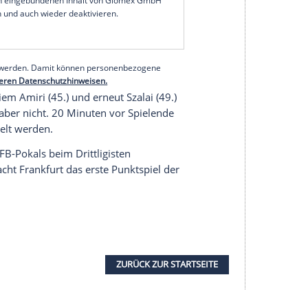
en Trainers
Alfred Schreuder
spielte in
Österreich
liga-Aufsteiger Hellas Verona, direkt im Anschluss
chen Liga-Vierten
Trabzonspor
.
Dennis Geiger
(21), der gegen Verona mit einem
te. Der wegen einer Leistenverletzung lange außer
 sein erstes Spiel seit Februar.
serer Redaktion eingebundenen Inhalt von Glomex GmbH
nzeigen lassen und auch wieder deaktivieren.
halte angezeigt werden. Damit können personenbezogene
r dazu in unseren Datenschutzhinweisen.
i
(42.), Nadiem Amiri (45.) und erneut
Szalai
(49.)