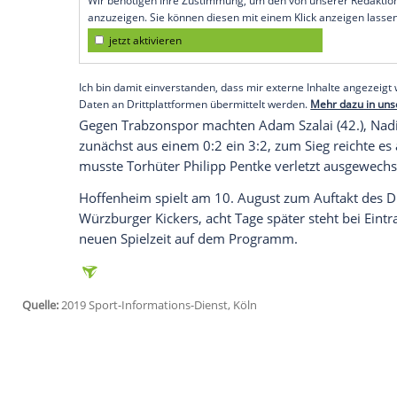
Bad Wimsbach (SID) - Das Team des neu
zunächst 0:0 gegen den italienischen Erst
trennte sich die TSG 3:3 (2:2) vom türkis
Sein
Comeback
nach langer Auszeit gab
Lattenschuss auch die größte Chance hat
Gefecht gesetzte Mittelfeldspieler bestritt
Empfohlener externer Inhalt:
Glomex GmbH
Wir benötigen Ihre Zustimmung, um den von un
anzuzeigen. Sie können diesen mit einem Klick a
jetzt aktivieren
Ich bin damit einverstanden, dass mir externe In
Daten an Drittplattformen übermittelt werden.
Meh
Gegen
Trabzonspor
machten
Adam Szala