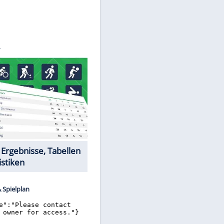
©
SID
Datencenter