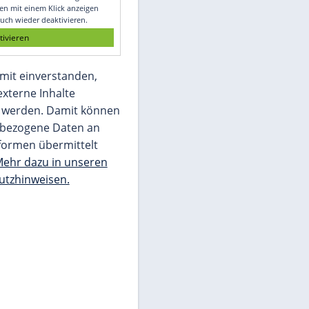
Glomex GmbH
Wir benötigen Ihre Zustimmung, um den
von unserer Redaktion eingebundenen
Inhalt von Glomex GmbH anzuzeigen. Sie
können diesen mit einem Klick anzeigen
lassen und auch wieder deaktivieren.
jetzt aktivieren
Ich bin damit einverstanden,
dass mir externe Inhalte
angezeigt werden. Damit können
personenbezogene Daten an
Drittplattformen übermittelt
werden.
Mehr dazu in unseren
Datenschutzhinweisen.