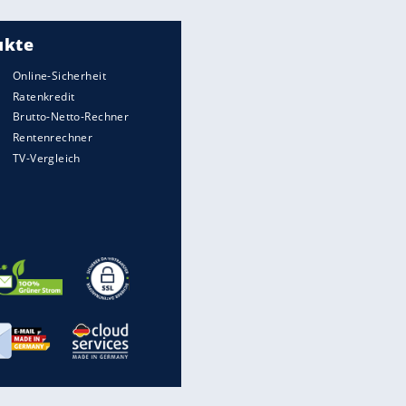
Meistgelesen
"Infanti-No Go":
Pressestimmen zum Verbleib
des FIFA-Chefs
Matthäus über Infantino:
"Nicht mehr mein Fußball"
Times: Infantino bietet WM-
Finale für Unterstützung
Medien: Infantino ruft FIFA-