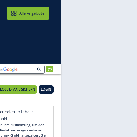
MAIL & CLOUD
Alle Angebote
KOSTENLOSE E-MAIL SICHERN
LOGIN
 -
Video
Empfohlener externer Inhalt: