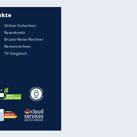
Meistgelesen
"Infanti-No Go":
Pressestimmen zum Verbleib
des FIFA-Chefs
UEFA hält an FIFA-Boykott fest -
CAF hält zu Infantino
Matthäus über Infantino:
"Nicht mehr mein Fußball"
Times: Infantino bietet WM-