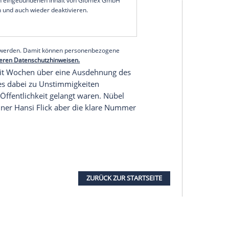
ss der Transfer im Sommer "zu hundert Prozent
lihamidzic
war", sagte
Hoeneß
dem kicker.
eine Vertragsverlängerung mit Kapitän
Manuel
 und mich sehr freuen, wenn
Manuel Neuer
die
ürde, weil er nach wie vor der beste Torwart der
serer Redaktion eingebundenen Inhalt von Glomex GmbH
nzeigen lassen und auch wieder deaktivieren.
halte angezeigt werden. Damit können personenbezogene
r dazu in unseren Datenschutzhinweisen.
n Bayern seit Wochen über eine Ausdehnung des