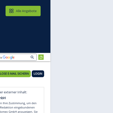
MAIL & CLOUD
Alle Angebote
KOSTENLOSE E-MAIL SICHERN
LOGIN
Video
Empfohlener externer Inhalt: