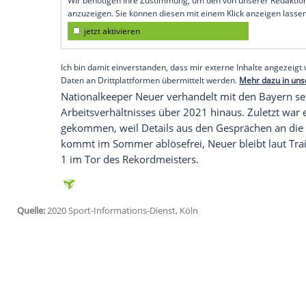
München
(SID) - Er sei der Meinung, da
richtig ist und eine
Glanztat
von
Hasan Sa
Nichtsdestotrotz sprach sich
Hoeneß
für 
Neuer
aus. "Ich würde es sehr begrüßen
nächsten Jahre beim
FC Bayern
bleiben w
Welt ist", sagte er.
Empfohlener externer Inhalt:
Glomex GmbH
Wir benötigen Ihre Zustimmung, um den von un
anzuzeigen. Sie können diesen mit einem Klick a
jetzt aktivieren
Ich bin damit einverstanden, dass mir externe In
Daten an Drittplattformen übermittelt werden.
Meh
Nationalkeeper
Neuer
verhandelt mit de