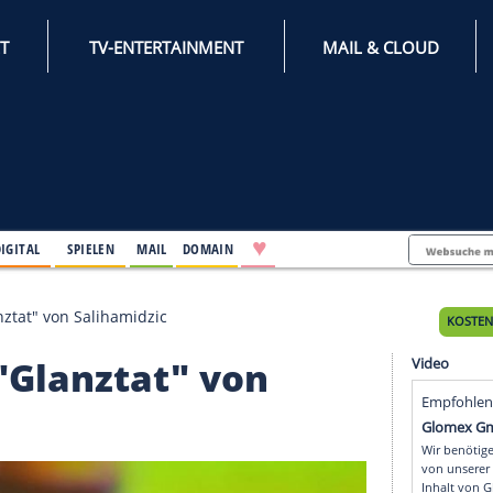
INTERNET
TV-ENTERTAINMENT
♥
IFESTYLE
DIGITAL
SPIELEN
MAIL
DOMAIN
nsfer "Glanztat" von Salihamidzic
fer "Glanztat" von