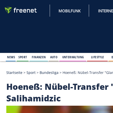
MOBILFUNK
NEWS
SPORT
FINANZEN
AUTO
UNTERHALTUNG
L
Startseite
>
Sport
>
Bundesliga
>
Hoeneß: Nübel-Tra
Hoeneß: Nübel-Trans