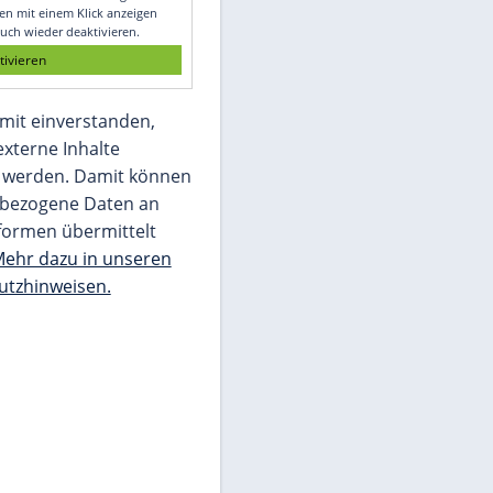
Glomex GmbH
Wir benötigen Ihre Zustimmung, um den
von unserer Redaktion eingebundenen
Inhalt von Glomex GmbH anzuzeigen. Sie
können diesen mit einem Klick anzeigen
lassen und auch wieder deaktivieren.
jetzt aktivieren
Ich bin damit einverstanden,
dass mir externe Inhalte
angezeigt werden. Damit können
personenbezogene Daten an
Drittplattformen übermittelt
werden.
Mehr dazu in unseren
Datenschutzhinweisen.