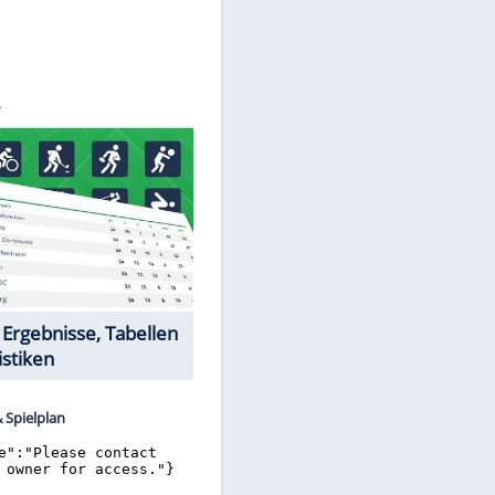
©
SID
Datencenter